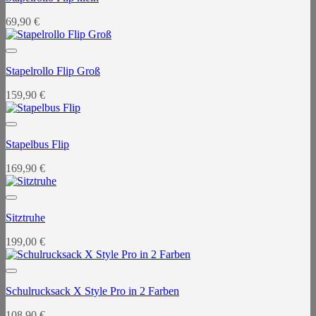
69,90
€
Stapelrollo Flip Groß
159,90
€
Stapelbus Flip
169,90
€
Sitztruhe
199,00
€
Schulrucksack X Style Pro in 2 Farben
108,90
€