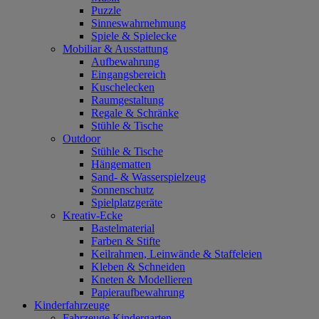
Puzzle
Sinneswahrnehmung
Spiele & Spielecke
Mobiliar & Ausstattung
Aufbewahrung
Eingangsbereich
Kuschelecken
Raumgestaltung
Regale & Schränke
Stühle & Tische
Outdoor
Stühle & Tische
Hängematten
Sand- & Wasserspielzeug
Sonnenschutz
Spielplatzgeräte
Kreativ-Ecke
Bastelmaterial
Farben & Stifte
Keilrahmen, Leinwände & Staffeleien
Kleben & Schneiden
Kneten & Modellieren
Papieraufbewahrung
Kinderfahrzeuge
Fahrzeuge Kindergarten