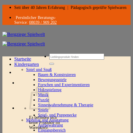
Zum
Seit über 40 Jahren Erfahrung
|
Pädagogisch geprüfte Spielwaren
Inhalt
springen
Persönlicher Beratungs-
Service:
08039 / 909 202
Suchen
Startseite
nach:
Kindergarten
Spiel und Spaß
Bauen & Konstruieren
Bewegungsspiele
Forschen und Experimentieren
Holzspielzeug
Musik
Puzzle
Sinneswahrnehmung & Therapie
Spiele
Spiel- und Puppenecke
Es befinden sich
Mobiliar und Ausstattung
keine Produkte im
Aufbewahrung
Warenkorb.
Eingangsbereich