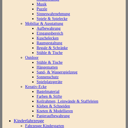
Musik
Puzzle
Sinneswahrnehmung
Spiele & Spielecke
Mobiliar & Ausstattung
Aufbewahrung
Eingangsbereich
Kuschelecken
Raumgestaltung
Regale & Schränke
Stühle & Tische
Outdoor
Stühle & Tische
Hängematten
Sand- & Wasserspielzeug
Sonnenschutz
Spielplatzgeräte
Kreativ-Ecke
Bastelmaterial
Farben & Stifte
Keilrahmen, Leinwände & Staffeleien
Kleben & Schneiden
Kneten & Modellieren
Papieraufbewahrung
Kinderfahrzeuge
Fahrzeuge Kindergarten