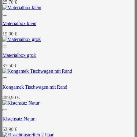
25,70
€
Materialbox klein
19,90
€
Materialbox groß
37,50
€
Kongamek Tischwagen mit Rand
499,90
€
Kistensatz Natur
52,90
€