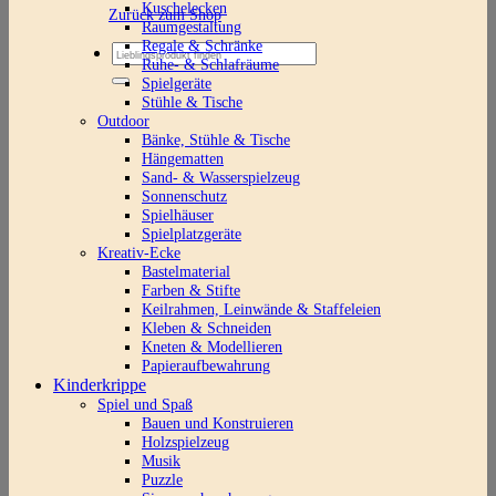
Kuschelecken
Zurück zum Shop
Raumgestaltung
Regale & Schränke
Suchen
Ruhe- & Schlafräume
nach:
Spielgeräte
Stühle & Tische
Outdoor
Bänke, Stühle & Tische
Hängematten
Sand- & Wasserspielzeug
Sonnenschutz
Spielhäuser
Spielplatzgeräte
Kreativ-Ecke
Bastelmaterial
Farben & Stifte
Keilrahmen, Leinwände & Staffeleien
Kleben & Schneiden
Kneten & Modellieren
Papieraufbewahrung
Kinderkrippe
Spiel und Spaß
Bauen und Konstruieren
Holzspielzeug
Musik
Puzzle