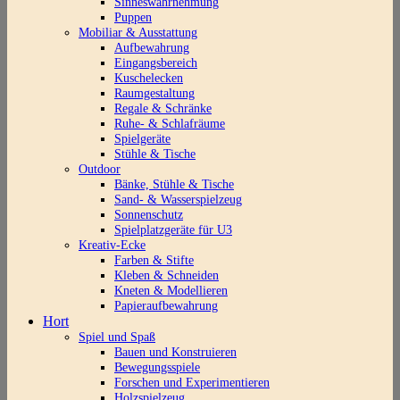
Sinneswahrnehmung
Puppen
Mobiliar & Ausstattung
Aufbewahrung
Eingangsbereich
Kuschelecken
Raumgestaltung
Regale & Schränke
Ruhe- & Schlafräume
Spielgeräte
Stühle & Tische
Outdoor
Bänke, Stühle & Tische
Sand- & Wasserspielzeug
Sonnenschutz
Spielplatzgeräte für U3
Kreativ-Ecke
Farben & Stifte
Kleben & Schneiden
Kneten & Modellieren
Papieraufbewahrung
Hort
Spiel und Spaß
Bauen und Konstruieren
Bewegungsspiele
Forschen und Experimentieren
Holzspielzeug