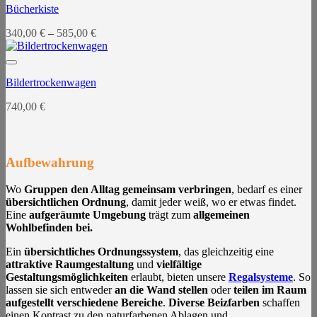
Bücherkiste
340,00
€
–
585,00
€
Bildertrockenwagen
740,00
€
Aufbewahrung
Wo
Gruppen den Alltag gemeinsam verbringen
, bedarf es einer
übersichtlichen Ordnung
, damit jeder weiß, wo er etwas findet.
Eine
aufgeräumte Umgebung
trägt zum
allgemeinen
Wohlbefinden bei.
Ein
übersichtliches Ordnungssystem
, das gleichzeitig eine
attraktive Raumgestaltung
und
vielfältige
Gestaltungsmöglichkeiten
erlaubt, bieten unsere
Regalsysteme
. So
lassen sie sich entweder
an die Wand stellen
oder
teilen im Raum
aufgestellt verschiedene Bereiche
.
Diverse Beizfarben
schaffen
einen Kontrast zu den naturfarbenen Ablagen und