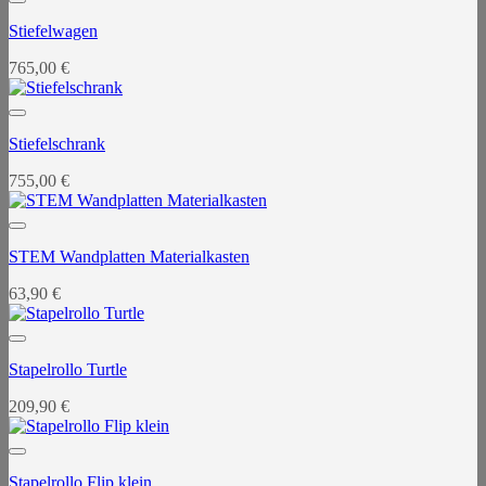
Stiefelwagen
765,00
€
Stiefelschrank
755,00
€
STEM Wandplatten Materialkasten
63,90
€
Stapelrollo Turtle
209,90
€
Stapelrollo Flip klein