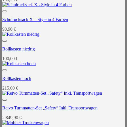
Schulrucksack X – Style in 4 Farben
98,90
€
Rollkasten niedrig
100,00
€
Rollkasten hoch
215,00
€
Reivo Turnmatten-Set „Safety“ Inkl. Transportwagen
2.849,90
€