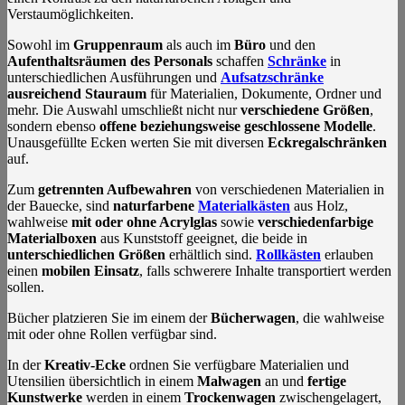
Verstaumöglichkeiten.
Sowohl im
Gruppenraum
als auch im
Büro
und den
Aufenthaltsräumen des Personals
schaffen
Schränke
in
unterschiedlichen Ausführungen und
Aufsatzschränke
ausreichend Stauraum
für Materialien, Dokumente, Ordner und
mehr. Die Auswahl umschließt nicht nur
verschiedene Größen
,
sondern ebenso
offene beziehungsweise geschlossene Modelle
.
Unausgefüllte Ecken werten Sie mit diversen
Eckregalschränken
auf.
Zum
getrennten Aufbewahren
von verschiedenen Materialien in
der Bauecke, sind
naturfarbene
Materialkästen
aus Holz,
wahlweise
mit oder ohne Acrylglas
sowie
verschiedenfarbige
Materialboxen
aus Kunststoff geeignet, die beide in
unterschiedlichen Größen
erhältlich sind.
Rollkästen
erlauben
einen
mobilen Einsatz
, falls schwerere Inhalte transportiert werden
sollen.
Bücher platzieren Sie im einem der
Bücherwagen
, die wahlweise
mit oder ohne Rollen verfügbar sind.
In der
Kreativ-Ecke
ordnen Sie verfügbare Materialien und
Utensilien übersichtlich in einem
Malwagen
an und
fertige
Kunstwerke
werden in einem
Trockenwagen
zwischengelagert,