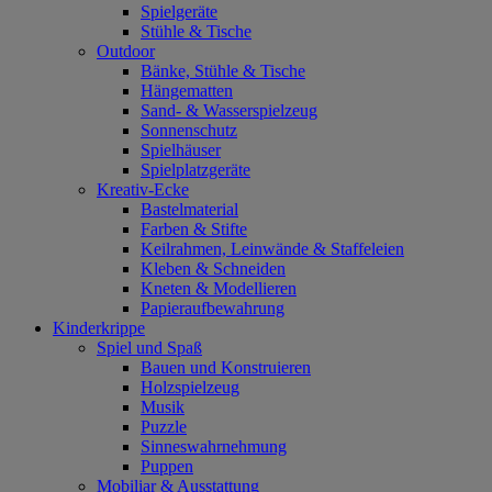
Spielgeräte
Stühle & Tische
Outdoor
Bänke, Stühle & Tische
Hängematten
Sand- & Wasserspielzeug
Sonnenschutz
Spielhäuser
Spielplatzgeräte
Kreativ-Ecke
Bastelmaterial
Farben & Stifte
Keilrahmen, Leinwände & Staffeleien
Kleben & Schneiden
Kneten & Modellieren
Papieraufbewahrung
Kinderkrippe
Spiel und Spaß
Bauen und Konstruieren
Holzspielzeug
Musik
Puzzle
Sinneswahrnehmung
Puppen
Mobiliar & Ausstattung