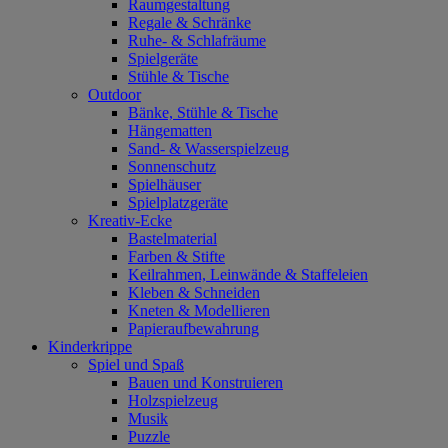
Raumgestaltung
Regale & Schränke
Ruhe- & Schlafräume
Spielgeräte
Stühle & Tische
Outdoor
Bänke, Stühle & Tische
Hängematten
Sand- & Wasserspielzeug
Sonnenschutz
Spielhäuser
Spielplatzgeräte
Kreativ-Ecke
Bastelmaterial
Farben & Stifte
Keilrahmen, Leinwände & Staffeleien
Kleben & Schneiden
Kneten & Modellieren
Papieraufbewahrung
Kinderkrippe
Spiel und Spaß
Bauen und Konstruieren
Holzspielzeug
Musik
Puzzle