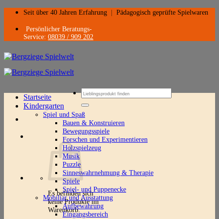
Zum
Seit über 40 Jahren Erfahrung
|
Pädagogisch geprüfte Spielwaren
Inhalt
springen
Persönlicher Beratungs-
Service:
08039 / 909 202
Suchen
Startseite
nach:
Kindergarten
Spiel und Spaß
Bauen & Konstruieren
Bewegungsspiele
Forschen und Experimentieren
Holzspielzeug
Musik
Puzzle
Sinneswahrnehmung & Therapie
Spiele
Spiel- und Puppenecke
Es befinden sich
Mobiliar und Ausstattung
keine Produkte im
Aufbewahrung
Warenkorb.
Eingangsbereich