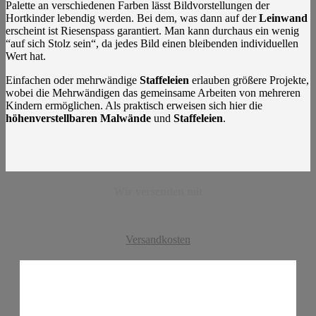
Palette an verschiedenen Farben lässt Bildvorstellungen der
Hortkinder lebendig werden. Bei dem, was dann auf der
Leinwand
erscheint ist Riesenspass garantiert. Man kann durchaus ein wenig
“auf sich Stolz sein“, da jedes Bild einen bleibenden individuellen
Wert hat.
Einfachen oder mehrwändige
Staffeleien
erlauben größere Projekte,
wobei die Mehrwändigen das gemeinsame Arbeiten von mehreren
Kindern ermöglichen. Als praktisch erweisen sich hier die
höhenverstellbaren
Malwände
und
Staffeleien
.
Wir versenden mit
Versandkosten