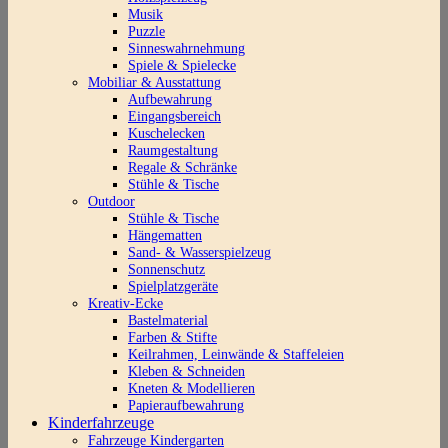
Musik
Puzzle
Sinneswahrnehmung
Spiele & Spielecke
Mobiliar & Ausstattung
Aufbewahrung
Eingangsbereich
Kuschelecken
Raumgestaltung
Regale & Schränke
Stühle & Tische
Outdoor
Stühle & Tische
Hängematten
Sand- & Wasserspielzeug
Sonnenschutz
Spielplatzgeräte
Kreativ-Ecke
Bastelmaterial
Farben & Stifte
Keilrahmen, Leinwände & Staffeleien
Kleben & Schneiden
Kneten & Modellieren
Papieraufbewahrung
Kinderfahrzeuge
Fahrzeuge Kindergarten