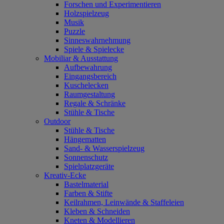
Forschen und Experimentieren
Holzspielzeug
Musik
Puzzle
Sinneswahrnehmung
Spiele & Spielecke
Mobiliar & Ausstattung
Aufbewahrung
Eingangsbereich
Kuschelecken
Raumgestaltung
Regale & Schränke
Stühle & Tische
Outdoor
Stühle & Tische
Hängematten
Sand- & Wasserspielzeug
Sonnenschutz
Spielplatzgeräte
Kreativ-Ecke
Bastelmaterial
Farben & Stifte
Keilrahmen, Leinwände & Staffeleien
Kleben & Schneiden
Kneten & Modellieren