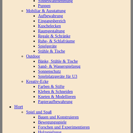
Sinneswahrnehmung
Puppen
Mobiliar & Ausstattung
Aufbewahrung
Eingangsbereich
Kuschelecken
Raumgestaltung
Regale & Schränke
Ruhe- & Schlafräume
Spielgeräte
Stühle & Tische
Outdoor
Bänke, Stühle & Tische
Sand- & Wasserspielzeug
Sonnenschutz
Spielplatzgeräte für U3
Kreativ-Ecke
Farben & Stifte
Kleben & Schneiden
Kneten & Modellieren
Papieraufbewahrung
Hort
Spiel und Spaß
Bauen und Konstruieren
Bewegungsspiele
Forschen und Experimentieren
Holzspielzeug