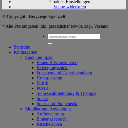
Cookies-Einstellungen
Vetrag widerrufen
© Copyright - Bergziege Spielwelt
* Alle Preisangaben inkl. gesetzlicher MwSt. zzgl. Versand
Suchen
nach:
Startseite
Kindergarten
Spiel und Spaß
Bauen & Konstruieren
Bewegungsspiele
Forschen und Experimentieren
Holzspielzeug
Musik
Puzzle
Sinneswahrnehmung & Therapie
Spiele
Spiel- und Puppenecke
Mobiliar und Ausstattung
Aufbewahrung
Eingangsbereich
Kuschelecken