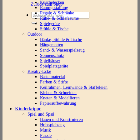
Kuschelecken
Zurück zum Shop
Raumgestaltung
Regale & Schränke
Suchen
Ruhe- & Schlafräume
nach:
Spielgeräte
Stühle & Tische
Outdoor
Bänke, Stühle & Tische
Hängematten
Sand- & Wasserspielzeug
Sonnenschutz
Spielhäuser
Spielplatzgeräte
Kreativ-Ecke
Bastelmaterial
Farben & Stifte
Keilrahmen, Leinwände & Staffeleien
Kleben & Schneiden
Kneten & Modellieren
Papieraufbewahrung
Kinderkrippe
Spiel und Spaß
Bauen und Konstruieren
Holzspielzeug
Musik
Puzzle