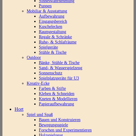
Sinneswahrnehmung
Puppen
Mobiliar & Ausstattung
Aufbewahrung
Eingangsbereich
Kuschelecken
Raumgestaltung
Regale & Schränke
Ruhe- & Schlafräume
Spielgeräte
Stühle & Tische
Outdoor
Bänke, Stühle & Tische
Sand- & Wasserspielzeug
Sonnenschutz
Spielplatzgeräte für U3
Kreativ-Ecke
Farben & Stifte
Kleben & Schneiden
Kneten & Modellieren
Papieraufbewahrung
Hort
Spiel und Spaß
Bauen und Konstruieren
Bewegungsspiele
Forschen und Experimentieren
Holzspielzeug