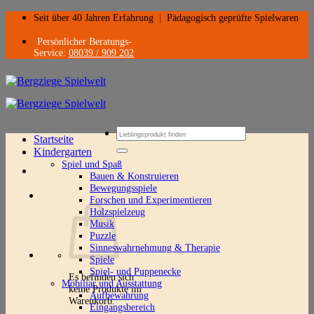
Zum
Seit über 40 Jahren Erfahrung
|
Pädagogisch geprüfte Spielwaren
Inhalt
springen
Persönlicher Beratungs-
Service:
08039 / 909 202
Suchen
Startseite
nach:
Kindergarten
Spiel und Spaß
Bauen & Konstruieren
Bewegungsspiele
Forschen und Experimentieren
Holzspielzeug
Musik
Puzzle
Sinneswahrnehmung & Therapie
Spiele
Spiel- und Puppenecke
Es befinden sich
Mobiliar und Ausstattung
keine Produkte im
Aufbewahrung
Warenkorb.
Eingangsbereich