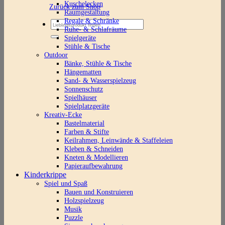
Kuschelecken
Zurück zum Shop
Raumgestaltung
Regale & Schränke
Suchen
Ruhe- & Schlafräume
nach:
Spielgeräte
Stühle & Tische
Outdoor
Bänke, Stühle & Tische
Hängematten
Sand- & Wasserspielzeug
Sonnenschutz
Spielhäuser
Spielplatzgeräte
Kreativ-Ecke
Bastelmaterial
Farben & Stifte
Keilrahmen, Leinwände & Staffeleien
Kleben & Schneiden
Kneten & Modellieren
Papieraufbewahrung
Kinderkrippe
Spiel und Spaß
Bauen und Konstruieren
Holzspielzeug
Musik
Puzzle