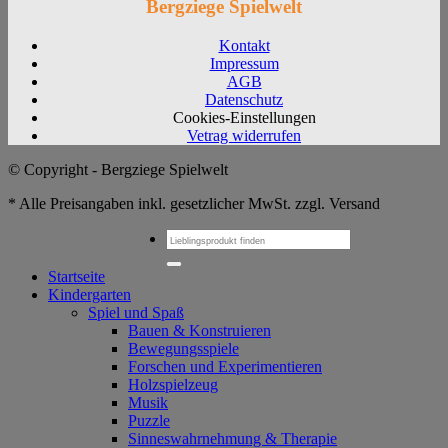
Bergziege Spielwelt
Kontakt
Impressum
AGB
Datenschutz
Cookies-Einstellungen
Vetrag widerrufen
© Copyright - Bergziege Spielwelt
* Alle Preisangaben inkl. gesetzlicher MwSt. zzgl. Versand
Suchen
nach:
Startseite
Kindergarten
Spiel und Spaß
Bauen & Konstruieren
Bewegungsspiele
Forschen und Experimentieren
Holzspielzeug
Musik
Puzzle
Sinneswahrnehmung & Therapie