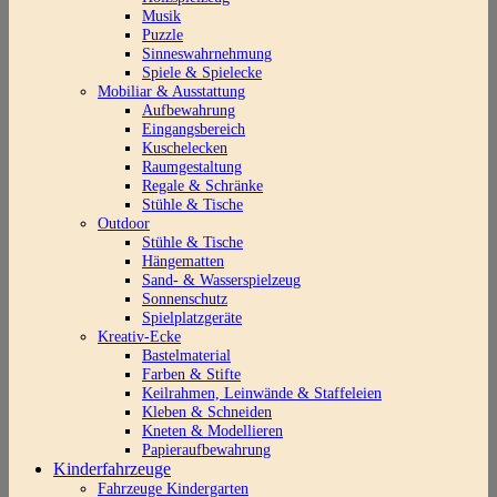
Musik
Puzzle
Sinneswahrnehmung
Spiele & Spielecke
Mobiliar & Ausstattung
Aufbewahrung
Eingangsbereich
Kuschelecken
Raumgestaltung
Regale & Schränke
Stühle & Tische
Outdoor
Stühle & Tische
Hängematten
Sand- & Wasserspielzeug
Sonnenschutz
Spielplatzgeräte
Kreativ-Ecke
Bastelmaterial
Farben & Stifte
Keilrahmen, Leinwände & Staffeleien
Kleben & Schneiden
Kneten & Modellieren
Papieraufbewahrung
Kinderfahrzeuge
Fahrzeuge Kindergarten