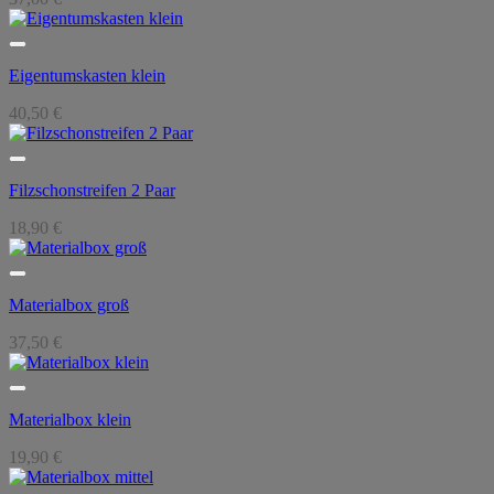
Eigentumskasten klein
40,50
€
Filzschonstreifen 2 Paar
18,90
€
Materialbox groß
37,50
€
Materialbox klein
19,90
€