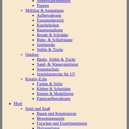
Sinneswahrnehmung
Puppen
Mobiliar & Ausstattung
Aufbewahrung
Eingangsbereich
Kuschelecken
Raumgestaltung
Regale & Schränke
Ruhe- & Schlafräume
Spielgeräte
Stühle & Tische
Outdoor
Bänke, Stühle & Tische
Sand- & Wasserspielzeug
Sonnenschutz
Spielplatzgeräte für U3
Kreativ-Ecke
Farben & Stifte
Kleben & Schneiden
Kneten & Modellieren
Papieraufbewahrung
Hort
Spiel und Spaß
Bauen und Konstruieren
Bewegungsspiele
Forschen und Experimentieren
Holzspielzeug