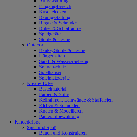
Aufbewahrung
Eingangsbereich
Kuschelecken
Raumgestaltung
Regale & Schränke
Ruhe- & Schlafräume
Spielgeräte
Stühle & Tische
Outdoor
Bänke, Stühle & Tische
Hängematten
Sand- & Wasserspielzeug
Sonnenschutz
Spielhäuser
Spielplatzgeräte
Kreativ-Ecke
Bastelmaterial
Farben & Stifte
Keilrahmen, Leinwände & Staffeleien
Kleben & Schneiden
Kneten & Modellieren
Papieraufbewahrung
Kinderkrippe
Spiel und Spaß
Bauen und Konstruieren