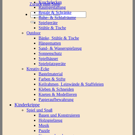
Kuschelecken
Zurück zum Shop
Raumgestaltung
Regale & Schränke
Suchen
Ruhe- & Schlafräume
nach:
Spielgeräte
Stühle & Tische
Outdoor
Bänke, Stühle & Tische
Hängematten
Sand- & Wasserspielzeug
Sonnenschutz
Spielhäuser
Spielplatzgeräte
Kreativ-Ecke
Bastelmaterial
Farben & Stifte
Keilrahmen, Leinwände & Staffeleien
Kleben & Schneiden
Kneten & Modellieren
Papieraufbewahrung
Kinderkrippe
Spiel und Spaß
Bauen und Konstruieren
Holzspielzeug
Musik
Puzzle