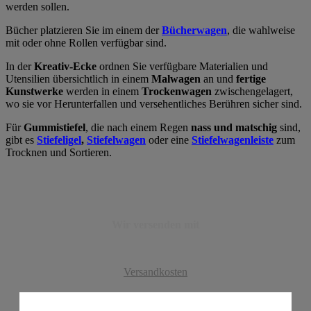
werden sollen.
Bücher platzieren Sie im einem der
Bücherwagen
, die wahlweise
mit oder ohne Rollen verfügbar sind.
In der
Kreativ-Ecke
ordnen Sie verfügbare Materialien und
Utensilien übersichtlich in einem
Malwagen
an und
fertige
Kunstwerke
werden in einem
Trockenwagen
zwischengelagert,
wo sie vor Herunterfallen und versehentliches Berühren sicher sind.
Für
Gummistiefel
, die nach einem Regen
nass und matschig
sind,
gibt es
Stiefeligel
,
Stiefelwagen
oder eine
Stiefelwagenleiste
zum
Trocknen und Sortieren.
Wir versenden mit
Versandkosten