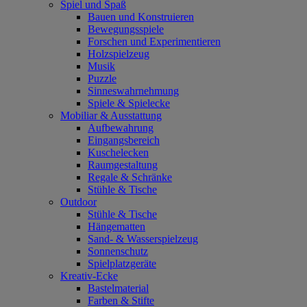
Spiel und Spaß
Bauen und Konstruieren
Bewegungsspiele
Forschen und Experimentieren
Holzspielzeug
Musik
Puzzle
Sinneswahrnehmung
Spiele & Spielecke
Mobiliar & Ausstattung
Aufbewahrung
Eingangsbereich
Kuschelecken
Raumgestaltung
Regale & Schränke
Stühle & Tische
Outdoor
Stühle & Tische
Hängematten
Sand- & Wasserspielzeug
Sonnenschutz
Spielplatzgeräte
Kreativ-Ecke
Bastelmaterial
Farben & Stifte