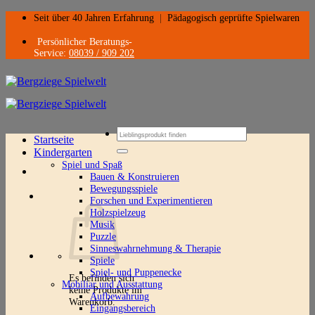
Zum
Seit über 40 Jahren Erfahrung
|
Pädagogisch geprüfte Spielwaren
Inhalt
springen
Persönlicher Beratungs-
Service:
08039 / 909 202
Suchen
Startseite
nach:
Kindergarten
Spiel und Spaß
Bauen & Konstruieren
Bewegungsspiele
Forschen und Experimentieren
Holzspielzeug
Musik
Puzzle
Sinneswahrnehmung & Therapie
Spiele
Spiel- und Puppenecke
Es befinden sich
Mobiliar und Ausstattung
keine Produkte im
Aufbewahrung
Warenkorb.
Eingangsbereich