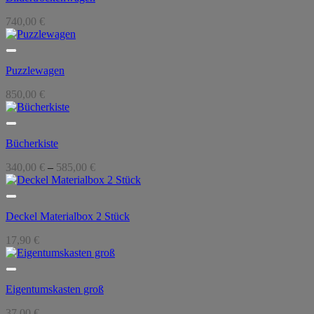
740,00
€
Puzzlewagen
850,00
€
Bücherkiste
340,00
€
–
585,00
€
Deckel Materialbox 2 Stück
17,90
€
Eigentumskasten groß
37,00
€