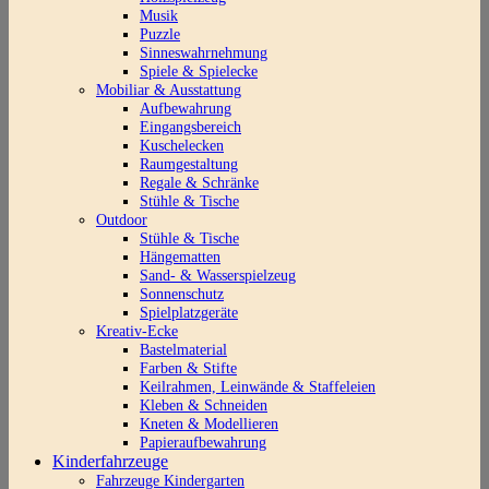
Musik
Puzzle
Sinneswahrnehmung
Spiele & Spielecke
Mobiliar & Ausstattung
Aufbewahrung
Eingangsbereich
Kuschelecken
Raumgestaltung
Regale & Schränke
Stühle & Tische
Outdoor
Stühle & Tische
Hängematten
Sand- & Wasserspielzeug
Sonnenschutz
Spielplatzgeräte
Kreativ-Ecke
Bastelmaterial
Farben & Stifte
Keilrahmen, Leinwände & Staffeleien
Kleben & Schneiden
Kneten & Modellieren
Papieraufbewahrung
Kinderfahrzeuge
Fahrzeuge Kindergarten