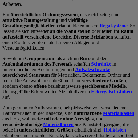
Arbeiten
.
Ein
übersichtliches Ordnungssystem
, das gleichzeitig eine
attraktive Raumgestaltung
und
vielfältige
Gestaltungsmöglichkeiten
erlaubt, bieten unsere
Regalsysteme
. So
lassen sie sich entweder
an die Wand stellen
oder
teilen im Raum
aufgestellt verschiedene Bereiche
.
Diverse Beizfarben
schaffen
einen Kontrast zu den naturfarbenen Ablagen und
Verstaumöglichkeiten.
Sowohl im
Gruppenraum
als auch im
Büro
und den
Aufenthaltsräumen des Personals
schaffen
Schränke
in
unterschiedlichen Ausführungen und
Aufsatzschränke
ausreichend Stauraum
für Materialien, Dokumente, Ordner und
mehr. Die Auswahl umschließt nicht nur
verschiedene Größen
,
sondern ebenso
offene
beziehungsweise
geschlossene Modelle
.
Unausgefüllte Ecken werten Sie mit diversen
Eckregalschränken
auf.
Zum getrennten Aufbewahren, beispielsweise von verschiedenen
Baumaterialien in der Bauecke, sind
naturfarbene
Materialkästen
aus Holz, wahlweise
mit oder ohne Acrylglas
, und
verschiedenfarbige
Materialboxen
aus Kunststoff geeignet, die
beide in
unterschiedlichen Größen
erhältlich sind
.
Rollkästen
erlauben einen mobilen Einsatz, falls schwerere Inhalte transportiert