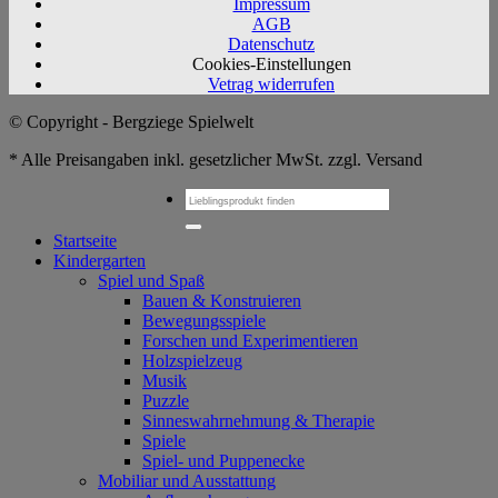
Impressum
AGB
Datenschutz
Cookies-Einstellungen
Vetrag widerrufen
© Copyright - Bergziege Spielwelt
* Alle Preisangaben inkl. gesetzlicher MwSt. zzgl. Versand
Suchen
nach:
Startseite
Kindergarten
Spiel und Spaß
Bauen & Konstruieren
Bewegungsspiele
Forschen und Experimentieren
Holzspielzeug
Musik
Puzzle
Sinneswahrnehmung & Therapie
Spiele
Spiel- und Puppenecke
Mobiliar und Ausstattung