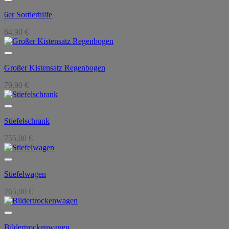
6er Sortierhilfe
64,90
€
Großer Kistensatz Regenbogen
79,90
€
Stiefelschrank
755,00
€
Stiefelwagen
765,00
€
Bildertrockenwagen