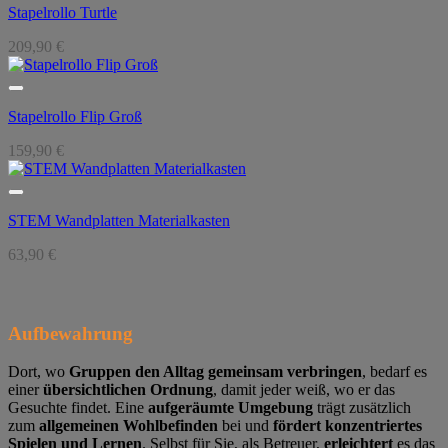
Stapelrollo Turtle
209,90
€
Stapelrollo Flip Groß
159,90
€
STEM Wandplatten Materialkasten
63,90
€
Aufbewahrung
Dort, wo
Gruppen den Alltag gemeinsam verbringen
, bedarf es
einer
übersichtlichen Ordnung
, damit jeder weiß, wo er das
Gesuchte findet. Eine
aufgeräumte Umgebung
trägt zusätzlich
zum
allgemeinen Wohlbefinden
bei und
fördert konzentriertes
Spielen und Lernen
. Selbst für Sie, als Betreuer,
erleichtert
es das