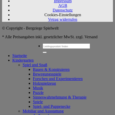
Impressum
AGB
Datenschutz
Cookies-Einstellungen
Vetrag widerrufen
© Copyright - Bergziege Spielwelt
* Alle Preisangaben inkl. gesetzlicher MwSt. zzgl. Versand
Suchen
nach:
Startseite
Kindergarten
Spiel und Spaß
Bauen & Konstruieren
Bewegungsspiele
Forschen und Experimentieren
Holzspielzeug
Musik
Puzzle
Sinneswahrnehmung & Therapie
Spiele
Spiel- und Puppenecke
Mobiliar und Ausstattung