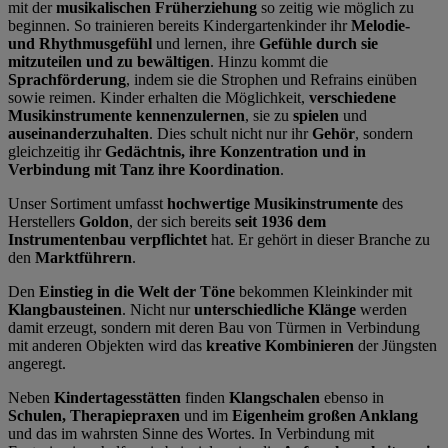
mit der
musikalischen Früherziehung
so zeitig wie möglich zu
beginnen. So trainieren bereits Kindergartenkinder ihr
Melodie-
und Rhythmusgefühl
und lernen, ihre
Gefühle durch sie
mitzuteilen und zu bewältigen
. Hinzu kommt die
Sprachförderung
, indem sie die Strophen und Refrains einüben
sowie reimen. Kinder erhalten die Möglichkeit,
verschiedene
Musikinstrumente kennenzulernen
, sie zu
spielen
und
auseinanderzuhalten
. Dies schult nicht nur ihr
Gehör
, sondern
gleichzeitig ihr
Gedächtnis, ihre Konzentration und in
Verbindung mit Tanz ihre Koordination
.
Unser Sortiment umfasst
hochwertige Musikinstrumente
des
Herstellers
Goldon
, der sich bereits
seit 1936 dem
Instrumentenbau verpflichtet
hat. Er gehört in dieser Branche zu
den
Marktführern
.
Den
Einstieg in die Welt der Töne
bekommen Kleinkinder mit
Klangbausteinen
. Nicht nur
unterschiedliche Klänge
werden
damit erzeugt, sondern mit deren Bau von Türmen in Verbindung
mit anderen Objekten wird das
kreative Kombinieren
der Jüngsten
angeregt.
Neben
Kindertagesstätten
finden
Klangschalen
ebenso in
Schulen, Therapiepraxen
und im
Eigenheim großen Anklang
und das im wahrsten Sinne des Wortes. In Verbindung mit