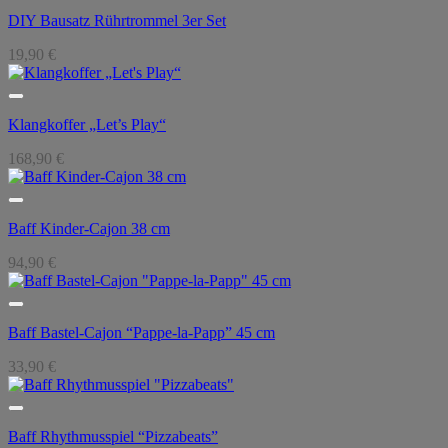
DIY Bausatz Rührtrommel 3er Set
19,90
€
Klangkoffer „Let’s Play“
168,90
€
Baff Kinder-Cajon 38 cm
94,90
€
Baff Bastel-Cajon “Pappe-la-Papp” 45 cm
33,90
€
Baff Rhythmusspiel “Pizzabeats”