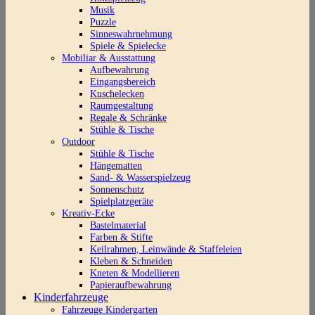
Musik
Puzzle
Sinneswahrnehmung
Spiele & Spielecke
Mobiliar & Ausstattung
Aufbewahrung
Eingangsbereich
Kuschelecken
Raumgestaltung
Regale & Schränke
Stühle & Tische
Outdoor
Stühle & Tische
Hängematten
Sand- & Wasserspielzeug
Sonnenschutz
Spielplatzgeräte
Kreativ-Ecke
Bastelmaterial
Farben & Stifte
Keilrahmen, Leinwände & Staffeleien
Kleben & Schneiden
Kneten & Modellieren
Papieraufbewahrung
Kinderfahrzeuge
Fahrzeuge Kindergarten