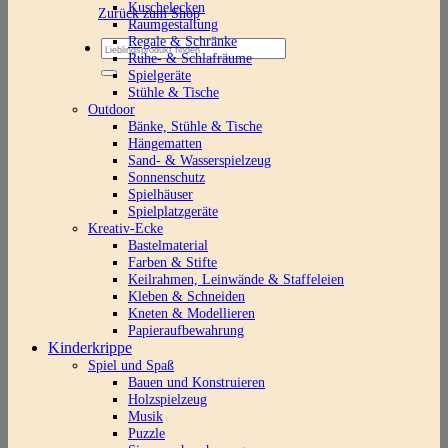
Kuschelecken
Zurück zum Shop
Raumgestaltung
Regale & Schränke
Suchen
Ruhe- & Schlafräume
nach:
Spielgeräte
Stühle & Tische
Outdoor
Bänke, Stühle & Tische
Hängematten
Sand- & Wasserspielzeug
Sonnenschutz
Spielhäuser
Spielplatzgeräte
Kreativ-Ecke
Bastelmaterial
Farben & Stifte
Keilrahmen, Leinwände & Staffeleien
Kleben & Schneiden
Kneten & Modellieren
Papieraufbewahrung
Kinderkrippe
Spiel und Spaß
Bauen und Konstruieren
Holzspielzeug
Musik
Puzzle