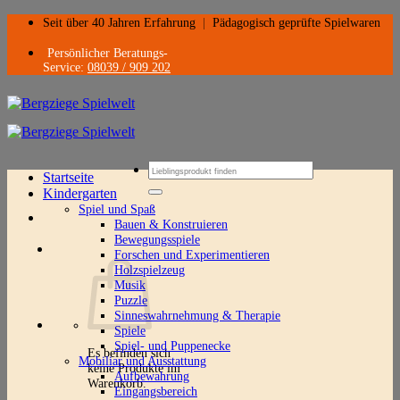
Zum
Seit über 40 Jahren Erfahrung
|
Pädagogisch geprüfte Spielwaren
Inhalt
springen
Persönlicher Beratungs-
Service:
08039 / 909 202
Suchen
Startseite
nach:
Kindergarten
Spiel und Spaß
Bauen & Konstruieren
Bewegungsspiele
Forschen und Experimentieren
Holzspielzeug
Musik
Puzzle
Sinneswahrnehmung & Therapie
Spiele
Spiel- und Puppenecke
Es befinden sich
Mobiliar und Ausstattung
keine Produkte im
Aufbewahrung
Warenkorb.
Eingangsbereich