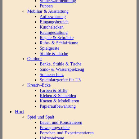
Sinneswahrnehmung
Puppen
Mobiliar & Ausstattung
Aufbewahrung
Eingangsbereich
Kuschelecken
Raumgestaltung
Regale & Schränke
Ruhe- & Schlafräume
Spielgeräte
Stühle & Tische
Outdoor
Bänke, Stühle & Tische
Sand- & Wasserspielzeug
Sonnenschutz
Spielplatzgeräte für U3
Kreativ-Ecke
Farben & Stifte
Kleben & Schneiden
Kneten & Modellieren
Papieraufbewahrung
Hort
Spiel und Spaß
Bauen und Konstruieren
Bewegungsspiele
Forschen und Experimentieren
Holzspielzeug