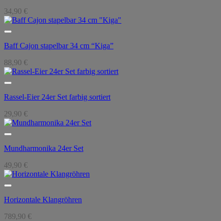
34,90
€
Baff Cajon stapelbar 34 cm “Kiga”
88,90
€
Rassel-Eier 24er Set farbig sortiert
29,90
€
Mundharmonika 24er Set
49,90
€
Horizontale Klangröhren
789,90
€