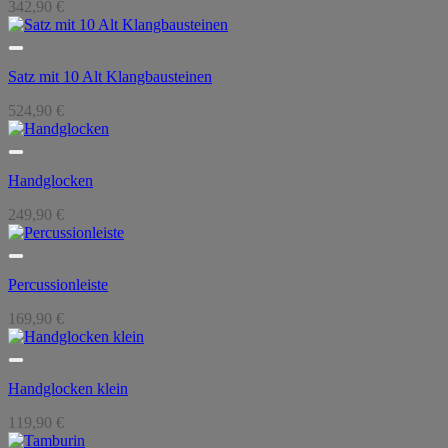
342,90
€
Satz mit 10 Alt Klangbausteinen
524,90
€
Handglocken
249,90
€
Percussionleiste
169,90
€
Handglocken klein
119,90
€