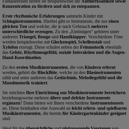
Fantasiereisen helfen sie beispielsweise die
Aufmerksamkeit sowie
Konzentration zu fördern und sich zu entspannen
.
Erste rhythmische Erfahrungen
sammeln Kinder mit
Schlaginstrumenten
. Hierbei gibt es Instrumente, die nur
einen
gleichen Ton
und welche, die je nach Gebrauch
mehrere
unterschiedliche erzeugen
. Zu den „Eintönigen“ gehören unter
anderem
Triangel
,
Bongo
und
Handklapper
. Verschiedene Töne
werden beispielsweise mit
Glockenspiel
,
Schellenstab
und
Xylofon
erzeugt. Diese schulen neben der
Feinmotorik
ebenfalls
das
Gehör, Rhythmusgefühl, soziale Interaktion und die Augen-
Hand-Koordination
.
Zu den
ersten Musikinstrumenten
, die von
Kindern erlernt
werden, gehört die
Blockflöte
, welche zu den
Blasinstrumenten
zählt und unter anderem das
Gedächtnis, Melodiegefühl und die
Mundmotorik trainiert
.
Sie möchten
Ihre Einrichtung um Musikinstrumente bereichern
beziehungsweise mehrere
ältere und defekte Instrumente
ergänzen
? Dann bieten wir Ihnen verschiedene
Instrumentensets
an. Diese beinhalten eine Auswahl an
leicht erlern- und spielbaren
Musikinstrumenten
, die bereits
für Kindergartenkinder geeignet
sind.
Ideal für das
übersichtliche
und
platzsparende Verstauen
von