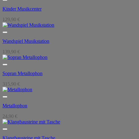
Kinder Musikcenter
129,90
€
Wandspiel Musikstation
139,90
€
Sopran Metallophon
315,90
€
Metallophon
24,90
€
Klangbausteine mit Tasche