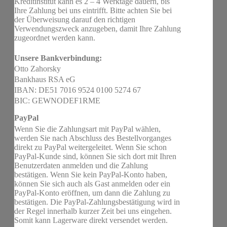
Kreditinstitut kann es 2 – 4 Werktage dauern, bis
Ihre Zahlung bei uns eintrifft. Bitte achten Sie bei
der Überweisung darauf den richtigen
Verwendungszweck anzugeben, damit Ihre Zahlung
zugeordnet werden kann.
Unsere Bankverbindung:
Otto Zahorsky
Bankhaus RSA eG
IBAN: DE51 7016 9524 0100 5274 67
BIC: GEWNODEF1RME
PayPal
Wenn Sie die Zahlungsart mit PayPal wählen,
werden Sie nach Abschluss des Bestellvorganges
direkt zu PayPal weitergeleitet. Wenn Sie schon
PayPal-Kunde sind, können Sie sich dort mit Ihren
Benutzerdaten anmelden und die Zahlung
bestätigen. Wenn Sie kein PayPal-Konto haben,
können Sie sich auch als Gast anmelden oder ein
PayPal-Konto eröffnen, um dann die Zahlung zu
bestätigen. Die PayPal-Zahlungsbestätigung wird in
der Regel innerhalb kurzer Zeit bei uns eingehen.
Somit kann Lagerware direkt versendet werden.