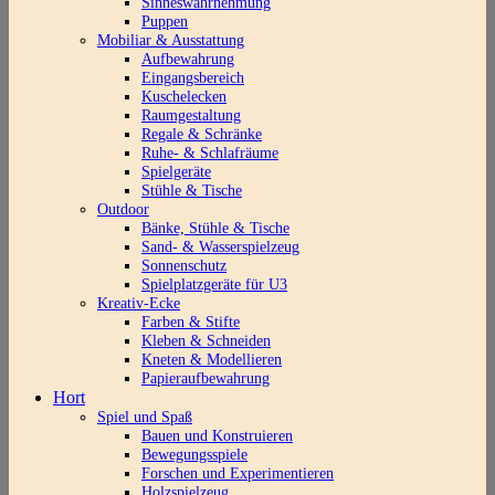
Sinneswahrnehmung
Puppen
Mobiliar & Ausstattung
Aufbewahrung
Eingangsbereich
Kuschelecken
Raumgestaltung
Regale & Schränke
Ruhe- & Schlafräume
Spielgeräte
Stühle & Tische
Outdoor
Bänke, Stühle & Tische
Sand- & Wasserspielzeug
Sonnenschutz
Spielplatzgeräte für U3
Kreativ-Ecke
Farben & Stifte
Kleben & Schneiden
Kneten & Modellieren
Papieraufbewahrung
Hort
Spiel und Spaß
Bauen und Konstruieren
Bewegungsspiele
Forschen und Experimentieren
Holzspielzeug