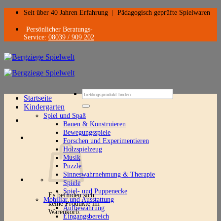
Zum
Seit über 40 Jahren Erfahrung
|
Pädagogisch geprüfte Spielwaren
Inhalt
springen
Persönlicher Beratungs-
Service:
08039 / 909 202
Suchen
Startseite
nach:
Kindergarten
Spiel und Spaß
Bauen & Konstruieren
Bewegungsspiele
Forschen und Experimentieren
Holzspielzeug
Musik
Puzzle
Sinneswahrnehmung & Therapie
Spiele
Spiel- und Puppenecke
Es befinden sich
Mobiliar und Ausstattung
keine Produkte im
Aufbewahrung
Warenkorb.
Eingangsbereich