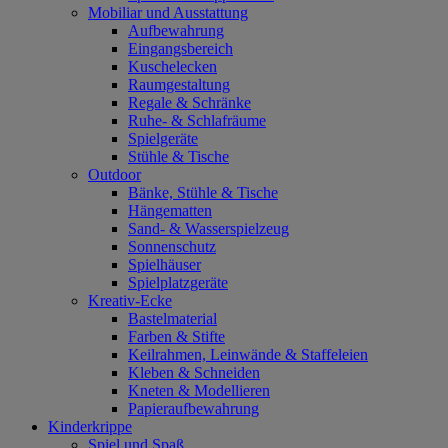
Mobiliar und Ausstattung
Aufbewahrung
Eingangsbereich
Kuschelecken
Raumgestaltung
Regale & Schränke
Ruhe- & Schlafräume
Spielgeräte
Stühle & Tische
Outdoor
Bänke, Stühle & Tische
Hängematten
Sand- & Wasserspielzeug
Sonnenschutz
Spielhäuser
Spielplatzgeräte
Kreativ-Ecke
Bastelmaterial
Farben & Stifte
Keilrahmen, Leinwände & Staffeleien
Kleben & Schneiden
Kneten & Modellieren
Papieraufbewahrung
Kinderkrippe
Spiel und Spaß