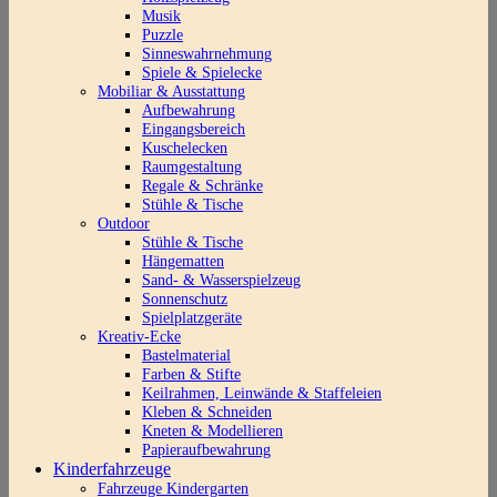
Musik
Puzzle
Sinneswahrnehmung
Spiele & Spielecke
Mobiliar & Ausstattung
Aufbewahrung
Eingangsbereich
Kuschelecken
Raumgestaltung
Regale & Schränke
Stühle & Tische
Outdoor
Stühle & Tische
Hängematten
Sand- & Wasserspielzeug
Sonnenschutz
Spielplatzgeräte
Kreativ-Ecke
Bastelmaterial
Farben & Stifte
Keilrahmen, Leinwände & Staffeleien
Kleben & Schneiden
Kneten & Modellieren
Papieraufbewahrung
Kinderfahrzeuge
Fahrzeuge Kindergarten