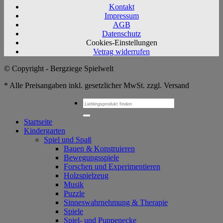
Kontakt
Impressum
AGB
Datenschutz
Cookies-Einstellungen
Vetrag widerrufen
© Copyright - Bergziege Spielwelt
* Alle Preisangaben inkl. gesetzlicher MwSt. zzgl. Versand
Suchen
nach:
Startseite
Kindergarten
Spiel und Spaß
Bauen & Konstruieren
Bewegungsspiele
Forschen und Experimentieren
Holzspielzeug
Musik
Puzzle
Sinneswahrnehmung & Therapie
Spiele
Spiel- und Puppenecke