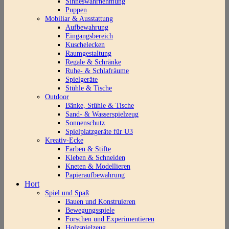
Sinneswahrnehmung
Puppen
Mobiliar & Ausstattung
Aufbewahrung
Eingangsbereich
Kuschelecken
Raumgestaltung
Regale & Schränke
Ruhe- & Schlafräume
Spielgeräte
Stühle & Tische
Outdoor
Bänke, Stühle & Tische
Sand- & Wasserspielzeug
Sonnenschutz
Spielplatzgeräte für U3
Kreativ-Ecke
Farben & Stifte
Kleben & Schneiden
Kneten & Modellieren
Papieraufbewahrung
Hort
Spiel und Spaß
Bauen und Konstruieren
Bewegungsspiele
Forschen und Experimentieren
Holzspielzeug