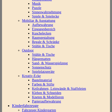
Musik
Puzzle
Sinneswahrnehmung
Spiele & Spielecke
Mobiliar & Ausstattung
Aufbewahrung
Eingangsbereich
Kuschelecken
Raumgestaltung
Regale & Schränke
Stühle & Tische
Outdoor
Stühle & Tische
Hängematten
Sand- & Wasserspielzeug
Sonnenschutz
Spielplatzgeräte
Kreativ-Ecke
Bastelmaterial
Farben & Stifte
Keilrahmen, Leinwände & Staffeleien
Kleben & Schneiden
Kneten & Modellieren
Papieraufbewahrung
Kinderfahrzeuge
Fahrzeuge Kindergarten