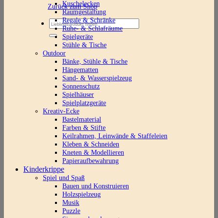
Kuschelecken
Zurück zum Shop
Raumgestaltung
Regale & Schränke
Suchen
Ruhe- & Schlafräume
nach:
Spielgeräte
Stühle & Tische
Outdoor
Bänke, Stühle & Tische
Hängematten
Sand- & Wasserspielzeug
Sonnenschutz
Spielhäuser
Spielplatzgeräte
Kreativ-Ecke
Bastelmaterial
Farben & Stifte
Keilrahmen, Leinwände & Staffeleien
Kleben & Schneiden
Kneten & Modellieren
Papieraufbewahrung
Kinderkrippe
Spiel und Spaß
Bauen und Konstruieren
Holzspielzeug
Musik
Puzzle