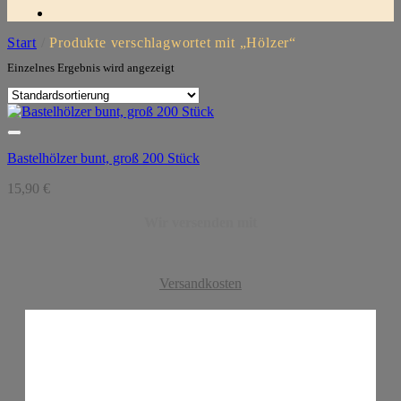
Start
/
Produkte verschlagwortet mit „Hölzer“
Einzelnes Ergebnis wird angezeigt
Bastelhölzer bunt, groß 200 Stück
15,90
€
Wir versenden mit
Versandkosten