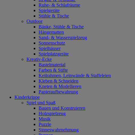
Ruhe- & Schlafräume
Spielgeräte
Stühle & Tische
Outdoor
Bänke, Stühle & Tische
Hängematten
Sand- & Wasserspielzeug
Sonnenschutz
Spielhäuser
Spielplatzgeräte
Kreativ-Ecke
Bastelmaterial
Farben & Stifte
Keilrahmen, Leinwände & Staffeleien
Kleben & Schneiden
Kneten & Modellieren
Papieraufbewahrung
Kinderkrippe
Spiel und Spaß
Bauen und Konstruieren
Holzspielzeug
Musik
Puzzle
Sinneswahrnehmung