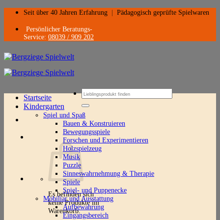
Zum
Seit über 40 Jahren Erfahrung
|
Pädagogisch geprüfte Spielwaren
Inhalt
springen
Persönlicher Beratungs-
Service:
08039 / 909 202
Suchen
Startseite
nach:
Kindergarten
Spiel und Spaß
Bauen & Konstruieren
Bewegungsspiele
Forschen und Experimentieren
Holzspielzeug
Musik
Puzzle
Sinneswahrnehmung & Therapie
Spiele
Spiel- und Puppenecke
Es befinden sich
Mobiliar und Ausstattung
keine Produkte im
Aufbewahrung
Warenkorb.
Eingangsbereich