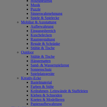
Holzspielzeug
Musik
Puzzle
Sinneswahrnehmung
Spiele & Spielecke
Mobiliar & Ausstattung
Aufbewahrung
Eingangsbereich
Kuschelecken
Raumgestaltung
Regale & Schränke
Stühle & Tische
Outdoor
Stühle & Tische
Hängematten
Sand- & Wasserspielzeug
Sonnenschutz
Spielplatzgeräte
Kreativ-Ecke
Bastelmaterial
Farben & Stifte
Keilrahmen, Leinwände & Staffeleien
Kleben & Schneiden
Kneten & Modellieren
Papieraufbewahrung