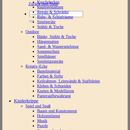
Kuschelecken
Zurück zum Shop
Raumgestaltung
Regale & Schränke
Suchen
Ruhe- & Schlafräume
nach:
Spielgeräte
Stühle & Tische
Outdoor
Bänke, Stühle & Tische
Hängematten
Sand- & Wasserspielzeug
Sonnenschutz
Spielhäuser
Spielplatzgeräte
Kreativ-Ecke
Bastelmaterial
Farben & Stifte
Keilrahmen, Leinwände & Staffeleien
Kleben & Schneiden
Kneten & Modellieren
Papieraufbewahrung
Kinderkrippe
Spiel und Spaß
Bauen und Konstruieren
Holzspielzeug
Musik
Puzzle