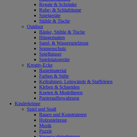
Regale & Schränke
Ruhe- & Schlafräume
Spielgeräte
Stühle & Tische
Outdoor
Bänke, Stühle & Tische
Hängematten
Sand- & Wasserspielzeug
Sonnenschutz
Spielhäuser
Spielplatzgeräte
Kreativ-Ecke
Bastelmaterial
Farben & Stifte
Keilrahmen, Leinwände & Staffeleien
Kleben & Schneiden
Kneten & Modellieren
Papieraufbewahrung
Kinderkrippe
Spiel und Spaß
Bauen und Konstruieren
Holzspielzeug
Musik
Puzzle
Sinneswahrnehmung