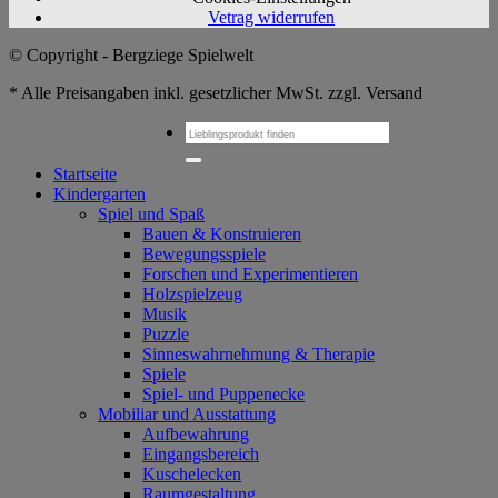
Vetrag widerrufen
© Copyright - Bergziege Spielwelt
* Alle Preisangaben inkl. gesetzlicher MwSt. zzgl. Versand
Suchen
nach:
Startseite
Kindergarten
Spiel und Spaß
Bauen & Konstruieren
Bewegungsspiele
Forschen und Experimentieren
Holzspielzeug
Musik
Puzzle
Sinneswahrnehmung & Therapie
Spiele
Spiel- und Puppenecke
Mobiliar und Ausstattung
Aufbewahrung
Eingangsbereich
Kuschelecken
Raumgestaltung