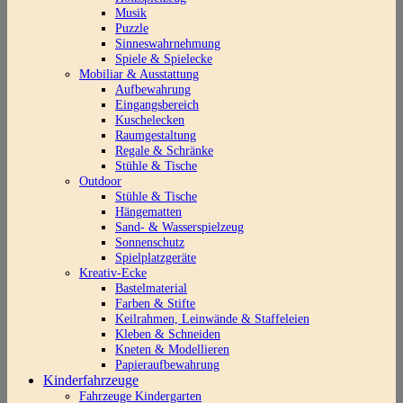
Musik
Puzzle
Sinneswahrnehmung
Spiele & Spielecke
Mobiliar & Ausstattung
Aufbewahrung
Eingangsbereich
Kuschelecken
Raumgestaltung
Regale & Schränke
Stühle & Tische
Outdoor
Stühle & Tische
Hängematten
Sand- & Wasserspielzeug
Sonnenschutz
Spielplatzgeräte
Kreativ-Ecke
Bastelmaterial
Farben & Stifte
Keilrahmen, Leinwände & Staffeleien
Kleben & Schneiden
Kneten & Modellieren
Papieraufbewahrung
Kinderfahrzeuge
Fahrzeuge Kindergarten