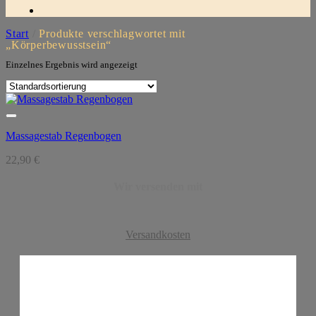
Start
/
Produkte verschlagwortet mit
„Körperbewusstsein“
Einzelnes Ergebnis wird angezeigt
Massagestab Regenbogen
22,90
€
Wir versenden mit
Versandkosten