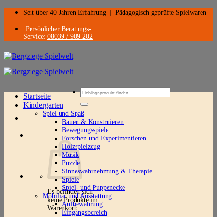
Zum
Seit über 40 Jahren Erfahrung
|
Pädagogisch geprüfte Spielwaren
Inhalt
springen
Persönlicher Beratungs-
Service:
08039 / 909 202
Suchen
Startseite
nach:
Kindergarten
Spiel und Spaß
Bauen & Konstruieren
Bewegungsspiele
Forschen und Experimentieren
Holzspielzeug
Musik
Puzzle
Sinneswahrnehmung & Therapie
Spiele
Spiel- und Puppenecke
Es befinden sich
Mobiliar und Ausstattung
keine Produkte im
Aufbewahrung
Warenkorb.
Eingangsbereich