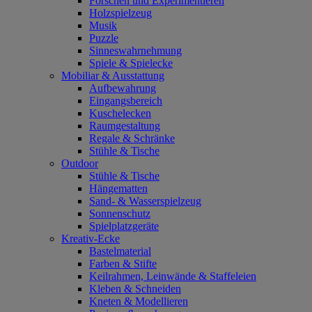
Forschen und Experimentieren
Holzspielzeug
Musik
Puzzle
Sinneswahrnehmung
Spiele & Spielecke
Mobiliar & Ausstattung
Aufbewahrung
Eingangsbereich
Kuschelecken
Raumgestaltung
Regale & Schränke
Stühle & Tische
Outdoor
Stühle & Tische
Hängematten
Sand- & Wasserspielzeug
Sonnenschutz
Spielplatzgeräte
Kreativ-Ecke
Bastelmaterial
Farben & Stifte
Keilrahmen, Leinwände & Staffeleien
Kleben & Schneiden
Kneten & Modellieren