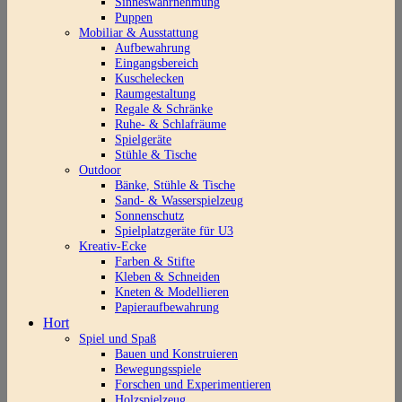
Sinneswahrnehmung
Puppen
Mobiliar & Ausstattung
Aufbewahrung
Eingangsbereich
Kuschelecken
Raumgestaltung
Regale & Schränke
Ruhe- & Schlafräume
Spielgeräte
Stühle & Tische
Outdoor
Bänke, Stühle & Tische
Sand- & Wasserspielzeug
Sonnenschutz
Spielplatzgeräte für U3
Kreativ-Ecke
Farben & Stifte
Kleben & Schneiden
Kneten & Modellieren
Papieraufbewahrung
Hort
Spiel und Spaß
Bauen und Konstruieren
Bewegungsspiele
Forschen und Experimentieren
Holzspielzeug