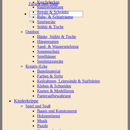
Kuschelecken
Zurück zum Shop
Raumgestaltung
Regale & Schränke
Suchen
Ruhe- & Schlafräume
nach:
Spielgeräte
Stühle & Tische
Outdoor
Bänke, Stühle & Tische
Hängematten
Sand- & Wasserspielzeug
Sonnenschutz
Spielhäuser
Spielplatzgeräte
Kreativ-Ecke
Bastelmaterial
Farben & Stifte
Keilrahmen, Leinwände & Staffeleien
Kleben & Schneiden
Kneten & Modellieren
Papieraufbewahrung
Kinderkrippe
Spiel und Spaß
Bauen und Konstruieren
Holzspielzeug
Musik
Puzzle