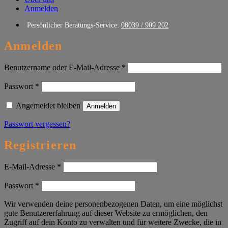
Anmelden
Persönlicher Beratungs-Service:
08039 / 909 202
Anmelden
Erforderlich
Benutzername oder E-Mail-Adresse
*
Erforderlich
Passwort
*
Angemeldet bleiben
Anmelden
Passwort vergessen?
Registrieren
Erforderlich
E-Mail-Adresse
*
Erforderlich
Passwort
*
Wir verwenden deine personenbezogenen Daten, um eine möglichst
gute Benutzererfahrung auf dieser Website zu ermöglichen, den
Zugriff auf dein Konto zu verwalten und für weitere Zwecke, die in