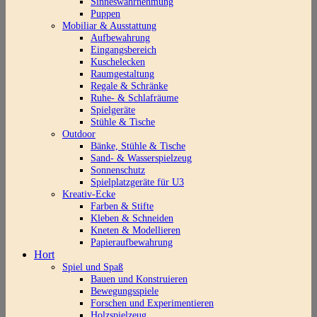
Sinneswahrnehmung
Puppen
Mobiliar & Ausstattung
Aufbewahrung
Eingangsbereich
Kuschelecken
Raumgestaltung
Regale & Schränke
Ruhe- & Schlafräume
Spielgeräte
Stühle & Tische
Outdoor
Bänke, Stühle & Tische
Sand- & Wasserspielzeug
Sonnenschutz
Spielplatzgeräte für U3
Kreativ-Ecke
Farben & Stifte
Kleben & Schneiden
Kneten & Modellieren
Papieraufbewahrung
Hort
Spiel und Spaß
Bauen und Konstruieren
Bewegungsspiele
Forschen und Experimentieren
Holzspielzeug