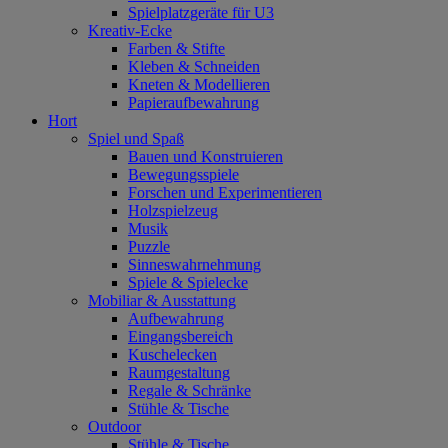
Spielplatzgeräte für U3
Kreativ-Ecke
Farben & Stifte
Kleben & Schneiden
Kneten & Modellieren
Papieraufbewahrung
Hort
Spiel und Spaß
Bauen und Konstruieren
Bewegungsspiele
Forschen und Experimentieren
Holzspielzeug
Musik
Puzzle
Sinneswahrnehmung
Spiele & Spielecke
Mobiliar & Ausstattung
Aufbewahrung
Eingangsbereich
Kuschelecken
Raumgestaltung
Regale & Schränke
Stühle & Tische
Outdoor
Stühle & Tische