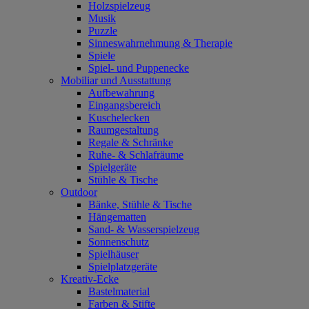
Holzspielzeug
Musik
Puzzle
Sinneswahrnehmung & Therapie
Spiele
Spiel- und Puppenecke
Mobiliar und Ausstattung
Aufbewahrung
Eingangsbereich
Kuschelecken
Raumgestaltung
Regale & Schränke
Ruhe- & Schlafräume
Spielgeräte
Stühle & Tische
Outdoor
Bänke, Stühle & Tische
Hängematten
Sand- & Wasserspielzeug
Sonnenschutz
Spielhäuser
Spielplatzgeräte
Kreativ-Ecke
Bastelmaterial
Farben & Stifte