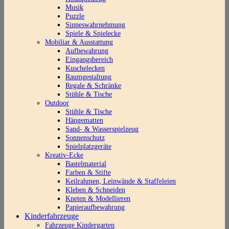
Musik
Puzzle
Sinneswahrnehmung
Spiele & Spielecke
Mobiliar & Ausstattung
Aufbewahrung
Eingangsbereich
Kuschelecken
Raumgestaltung
Regale & Schränke
Stühle & Tische
Outdoor
Stühle & Tische
Hängematten
Sand- & Wasserspielzeug
Sonnenschutz
Spielplatzgeräte
Kreativ-Ecke
Bastelmaterial
Farben & Stifte
Keilrahmen, Leinwände & Staffeleien
Kleben & Schneiden
Kneten & Modellieren
Papieraufbewahrung
Kinderfahrzeuge
Fahrzeuge Kindergarten