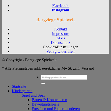
Facebook
Instagram
Bergziege Spielwelt
Kontakt
Impressum
AGB
Datenschutz
Cookies-Einstellungen
Vetrag widerrufen
© Copyright - Bergziege Spielwelt
* Alle Preisangaben inkl. gesetzlicher MwSt. zzgl. Versand
Suchen
nach:
Startseite
Kindergarten
Spiel und Spaß
Bauen & Konstruieren
Bewegungsspiele
Forschen und Experimentieren