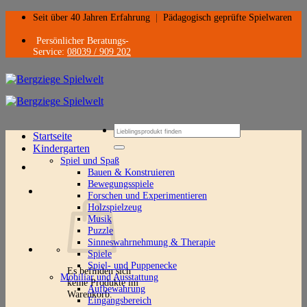
Zum
Seit über 40 Jahren Erfahrung
|
Pädagogisch geprüfte Spielwaren
Inhalt
springen
Persönlicher Beratungs-
Service:
08039 / 909 202
Suchen
Startseite
nach:
Kindergarten
Spiel und Spaß
Bauen & Konstruieren
Bewegungsspiele
Forschen und Experimentieren
Holzspielzeug
Musik
Puzzle
Sinneswahrnehmung & Therapie
Spiele
Spiel- und Puppenecke
Es befinden sich
Mobiliar und Ausstattung
keine Produkte im
Aufbewahrung
Warenkorb.
Eingangsbereich