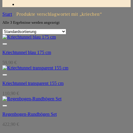
Start
/
Produkte verschlagwortet mit „kriechen“
Alle 3 Ergebnisse werden angezeigt
Kriechtunnel blau 175 cm
59,90
€
Kriechtunnel transparent 155 cm
110,90
€
Regenbogen-Rundbögen Set
422,90
€