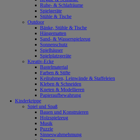
Ruhe- & Schlafräume
Spielgeräte
Stühle & Tische
Outdoor
Bänke, Stühle & Tische
Hängematten
Sand- & Wasserspielzeug
Sonnenschutz
Spielhäuser
Spielplatzgeräte
Kreativ-Ecke
Bastelmaterial
Farben & Stifte
Keilrahmen, Leinwände & Staffeleien
Kleben & Schneiden
Kneten & Modellieren
Papieraufbewahrung
Kinderkrippe
Spiel und Spaß
Bauen und Konstruieren
Holzspielzeug
Musik
Puzzle
Sinneswahrnehmung