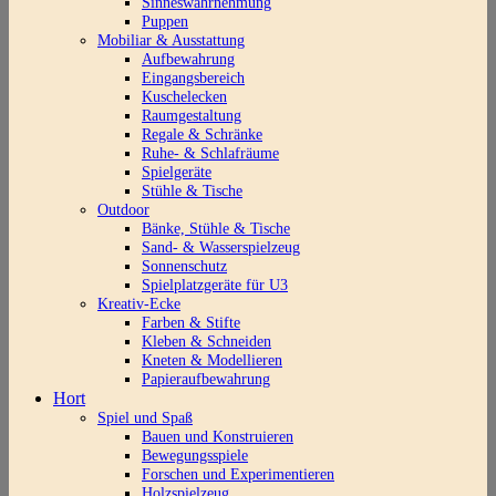
Sinneswahrnehmung
Puppen
Mobiliar & Ausstattung
Aufbewahrung
Eingangsbereich
Kuschelecken
Raumgestaltung
Regale & Schränke
Ruhe- & Schlafräume
Spielgeräte
Stühle & Tische
Outdoor
Bänke, Stühle & Tische
Sand- & Wasserspielzeug
Sonnenschutz
Spielplatzgeräte für U3
Kreativ-Ecke
Farben & Stifte
Kleben & Schneiden
Kneten & Modellieren
Papieraufbewahrung
Hort
Spiel und Spaß
Bauen und Konstruieren
Bewegungsspiele
Forschen und Experimentieren
Holzspielzeug