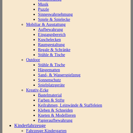
Musik
Puzzle
Sinneswahrnehmung
Spiele & Spielecke
Mobiliar & Ausstattung
Aufbewahrung
Eingangsbereich
Kuschelecken
Raumgestaltung
Regale & Schränke
Stühle & Tische
Outdoor
Stühle & Tische
Hängematten
Sand- & Wasserspielzeug
Sonnenschutz
Spielplatzgeräte
Kreativ-Ecke
Bastelmaterial
Farben & Stifte
Keilrahmen, Leinwände & Staffeleien
Kleben & Schneiden
Kneten & Modellieren
Papieraufbewahrung
Kinderfahrzeuge
Fahrzeuge Kindergarten