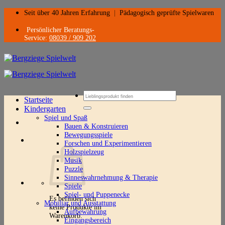
Zum
Seit über 40 Jahren Erfahrung
|
Pädagogisch geprüfte Spielwaren
Inhalt
springen
Persönlicher Beratungs-
Service:
08039 / 909 202
Suchen
Startseite
nach:
Kindergarten
Spiel und Spaß
Bauen & Konstruieren
Bewegungsspiele
Forschen und Experimentieren
Holzspielzeug
Musik
Puzzle
Sinneswahrnehmung & Therapie
Spiele
Spiel- und Puppenecke
Es befinden sich
Mobiliar und Ausstattung
keine Produkte im
Aufbewahrung
Warenkorb.
Eingangsbereich