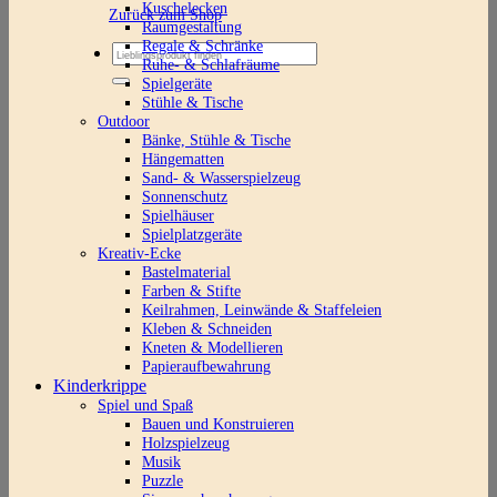
Kuschelecken
Zurück zum Shop
Raumgestaltung
Regale & Schränke
Suchen
Ruhe- & Schlafräume
nach:
Spielgeräte
Stühle & Tische
Outdoor
Bänke, Stühle & Tische
Hängematten
Sand- & Wasserspielzeug
Sonnenschutz
Spielhäuser
Spielplatzgeräte
Kreativ-Ecke
Bastelmaterial
Farben & Stifte
Keilrahmen, Leinwände & Staffeleien
Kleben & Schneiden
Kneten & Modellieren
Papieraufbewahrung
Kinderkrippe
Spiel und Spaß
Bauen und Konstruieren
Holzspielzeug
Musik
Puzzle