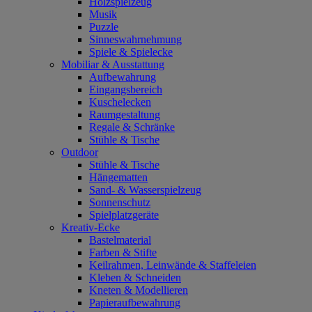
Holzspielzeug
Musik
Puzzle
Sinneswahrnehmung
Spiele & Spielecke
Mobiliar & Ausstattung
Aufbewahrung
Eingangsbereich
Kuschelecken
Raumgestaltung
Regale & Schränke
Stühle & Tische
Outdoor
Stühle & Tische
Hängematten
Sand- & Wasserspielzeug
Sonnenschutz
Spielplatzgeräte
Kreativ-Ecke
Bastelmaterial
Farben & Stifte
Keilrahmen, Leinwände & Staffeleien
Kleben & Schneiden
Kneten & Modellieren
Papieraufbewahrung