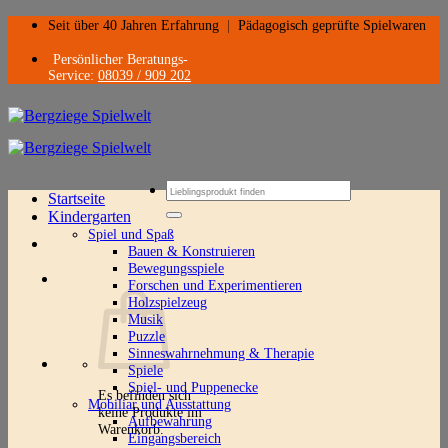
Zum
Seit über 40 Jahren Erfahrung
|
Pädagogisch geprüfte Spielwaren
Inhalt
springen
Persönlicher Beratungs-
Service:
08039 / 909 202
Suchen
Startseite
nach:
Kindergarten
Spiel und Spaß
Bauen & Konstruieren
Bewegungsspiele
Forschen und Experimentieren
Holzspielzeug
Musik
Puzzle
Sinneswahrnehmung & Therapie
Spiele
Spiel- und Puppenecke
Es befinden sich
Mobiliar und Ausstattung
keine Produkte im
Aufbewahrung
Warenkorb.
Eingangsbereich