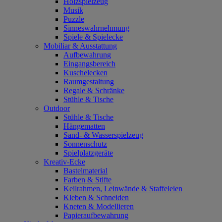
Holzspielzeug
Musik
Puzzle
Sinneswahrnehmung
Spiele & Spielecke
Mobiliar & Ausstattung
Aufbewahrung
Eingangsbereich
Kuschelecken
Raumgestaltung
Regale & Schränke
Stühle & Tische
Outdoor
Stühle & Tische
Hängematten
Sand- & Wasserspielzeug
Sonnenschutz
Spielplatzgeräte
Kreativ-Ecke
Bastelmaterial
Farben & Stifte
Keilrahmen, Leinwände & Staffeleien
Kleben & Schneiden
Kneten & Modellieren
Papieraufbewahrung