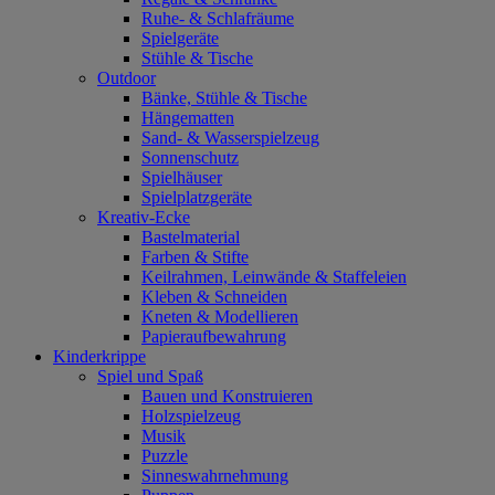
Ruhe- & Schlafräume
Spielgeräte
Stühle & Tische
Outdoor
Bänke, Stühle & Tische
Hängematten
Sand- & Wasserspielzeug
Sonnenschutz
Spielhäuser
Spielplatzgeräte
Kreativ-Ecke
Bastelmaterial
Farben & Stifte
Keilrahmen, Leinwände & Staffeleien
Kleben & Schneiden
Kneten & Modellieren
Papieraufbewahrung
Kinderkrippe
Spiel und Spaß
Bauen und Konstruieren
Holzspielzeug
Musik
Puzzle
Sinneswahrnehmung