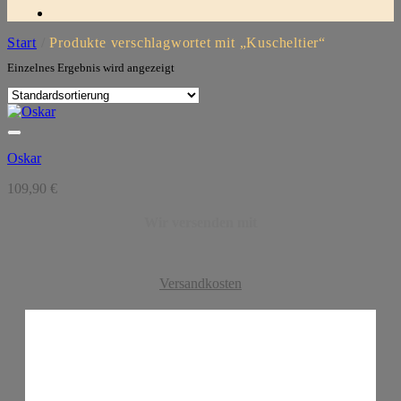
Start
/
Produkte verschlagwortet mit „Kuscheltier“
Einzelnes Ergebnis wird angezeigt
Oskar
109,90
€
Wir versenden mit
Versandkosten