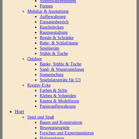
Sinneswahrnehmung
Puppen
Mobiliar & Ausstattung
Aufbewahrung
Eingangsbereich
Kuschelecken
Raumgestaltung
Regale & Schränke
Ruhe- & Schlafräume
Spielgeräte
Stühle & Tische
Outdoor
Bänke, Stühle & Tische
Sand- & Wasserspielzeug
Sonnenschutz
Spielplatzgeräte für U3
Kreativ-Ecke
Farben & Stifte
Kleben & Schneiden
Kneten & Modellieren
Papieraufbewahrung
Hort
Spiel und Spaß
Bauen und Konstruieren
Bewegungsspiele
Forschen und Experimentieren
Holzspielzeug