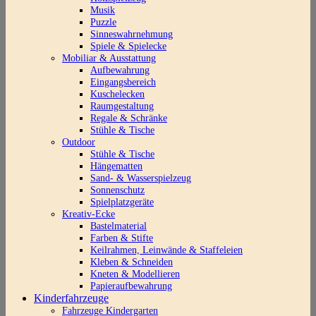
Musik
Puzzle
Sinneswahrnehmung
Spiele & Spielecke
Mobiliar & Ausstattung
Aufbewahrung
Eingangsbereich
Kuschelecken
Raumgestaltung
Regale & Schränke
Stühle & Tische
Outdoor
Stühle & Tische
Hängematten
Sand- & Wasserspielzeug
Sonnenschutz
Spielplatzgeräte
Kreativ-Ecke
Bastelmaterial
Farben & Stifte
Keilrahmen, Leinwände & Staffeleien
Kleben & Schneiden
Kneten & Modellieren
Papieraufbewahrung
Kinderfahrzeuge
Fahrzeuge Kindergarten