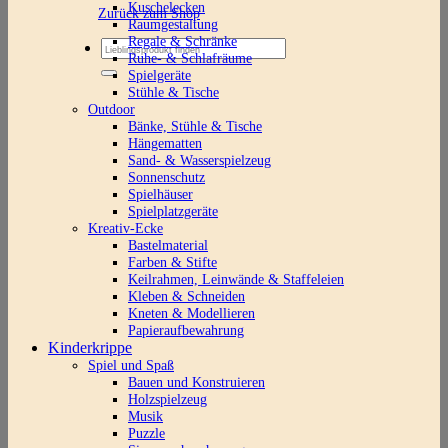
Kuschelecken
Zurück zum Shop
Raumgestaltung
Regale & Schränke
Suchen
Ruhe- & Schlafräume
nach:
Spielgeräte
Stühle & Tische
Outdoor
Bänke, Stühle & Tische
Hängematten
Sand- & Wasserspielzeug
Sonnenschutz
Spielhäuser
Spielplatzgeräte
Kreativ-Ecke
Bastelmaterial
Farben & Stifte
Keilrahmen, Leinwände & Staffeleien
Kleben & Schneiden
Kneten & Modellieren
Papieraufbewahrung
Kinderkrippe
Spiel und Spaß
Bauen und Konstruieren
Holzspielzeug
Musik
Puzzle