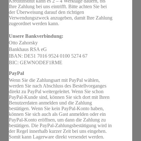
Kreditinstitut kann es 2 – 4 Werktage dauern, bis
Ihre Zahlung bei uns eintrifft. Bitte achten Sie bei
der Überweisung darauf den richtigen
Verwendungszweck anzugeben, damit Ihre Zahlung
zugeordnet werden kann.
Unsere Bankverbindung:
Otto Zahorsky
Bankhaus RSA eG
IBAN: DE51 7016 9524 0100 5274 67
BIC: GEWNODEF1RME
PayPal
Wenn Sie die Zahlungsart mit PayPal wählen,
werden Sie nach Abschluss des Bestellvorganges
direkt zu PayPal weitergeleitet. Wenn Sie schon
PayPal-Kunde sind, können Sie sich dort mit Ihren
Benutzerdaten anmelden und die Zahlung
bestätigen. Wenn Sie kein PayPal-Konto haben,
können Sie sich auch als Gast anmelden oder ein
PayPal-Konto eröffnen, um dann die Zahlung zu
bestätigen. Die PayPal-Zahlungsbestätigung wird in
der Regel innerhalb kurzer Zeit bei uns eingehen.
Somit kann Lagerware direkt versendet werden.