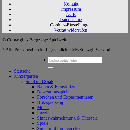
Kontakt
Impressum
AGB
Datenschutz
Cookies-Einstellungen
Vetrag widerrufen
© Copyright - Bergziege Spielwelt
* Alle Preisangaben inkl. gesetzlicher MwSt. zzgl. Versand
Suchen
nach:
Startseite
Kindergarten
Spiel und Spaß
Bauen & Konstruieren
Bewegungsspiele
Forschen und Experimentieren
Holzspielzeug
Musik
Puzzle
Sinneswahrnehmung & Therapie
Spiele
Spiel- und Puppenecke