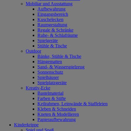
Mobiliar und Ausstattung
Aufbewahrung
Eingangsbereich
Kuschelecken
Raumgestaltung
Regale & Schränke
Ruhe- & Schlafräume
Spielgeräte
Stühle & Tische
Outdoor
Bänke, Stühle & Tische
Hängematten
Sand- & Wasserspielzeug
Sonnenschutz
Spielhäuser
Spielplatzgeräte
Kreativ-Ecke
Bastelmaterial
Farben & Stifte
Keilrahmen, Leinwände & Staffeleien
Kleben & Schneiden
Kneten & Modellieren
Papieraufbewahrung
Kinderkrippe
Spiel und Spaß