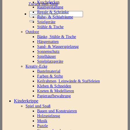
Kuschelecken
Zurück zum Shop
Raumgestaltung
Regale & Schränke
Suchen
Ruhe- & Schlafräume
nach:
Spielgeräte
Stühle & Tische
Outdoor
Bänke, Stühle & Tische
Hängematten
Sand- & Wasserspielzeug
Sonnenschutz
Spielhäuser
Spielplatzgeräte
Kreativ-Ecke
Bastelmaterial
Farben & Stifte
Keilrahmen, Leinwände & Staffeleien
Kleben & Schneiden
Kneten & Modellieren
Papieraufbewahrung
Kinderkrippe
Spiel und Spaß
Bauen und Konstruieren
Holzspielzeug
Musik
Puzzle