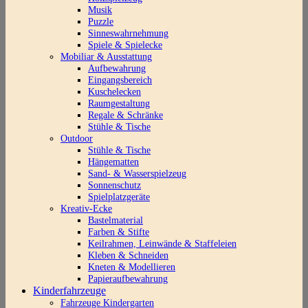
Musik
Puzzle
Sinneswahrnehmung
Spiele & Spielecke
Mobiliar & Ausstattung
Aufbewahrung
Eingangsbereich
Kuschelecken
Raumgestaltung
Regale & Schränke
Stühle & Tische
Outdoor
Stühle & Tische
Hängematten
Sand- & Wasserspielzeug
Sonnenschutz
Spielplatzgeräte
Kreativ-Ecke
Bastelmaterial
Farben & Stifte
Keilrahmen, Leinwände & Staffeleien
Kleben & Schneiden
Kneten & Modellieren
Papieraufbewahrung
Kinderfahrzeuge
Fahrzeuge Kindergarten