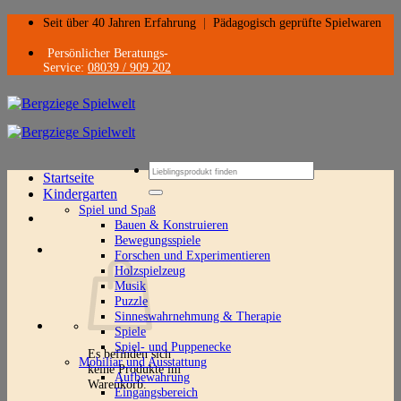
Zum
Seit über 40 Jahren Erfahrung
|
Pädagogisch geprüfte Spielwaren
Inhalt
springen
Persönlicher Beratungs-
Service:
08039 / 909 202
Suchen
Startseite
nach:
Kindergarten
Spiel und Spaß
Bauen & Konstruieren
Bewegungsspiele
Forschen und Experimentieren
Holzspielzeug
Musik
Puzzle
Sinneswahrnehmung & Therapie
Spiele
Spiel- und Puppenecke
Es befinden sich
Mobiliar und Ausstattung
keine Produkte im
Aufbewahrung
Warenkorb.
Eingangsbereich