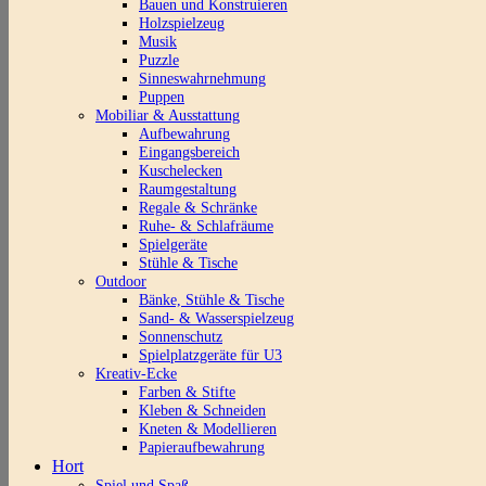
Bauen und Konstruieren
Holzspielzeug
Musik
Puzzle
Sinneswahrnehmung
Puppen
Mobiliar & Ausstattung
Aufbewahrung
Eingangsbereich
Kuschelecken
Raumgestaltung
Regale & Schränke
Ruhe- & Schlafräume
Spielgeräte
Stühle & Tische
Outdoor
Bänke, Stühle & Tische
Sand- & Wasserspielzeug
Sonnenschutz
Spielplatzgeräte für U3
Kreativ-Ecke
Farben & Stifte
Kleben & Schneiden
Kneten & Modellieren
Papieraufbewahrung
Hort
Spiel und Spaß