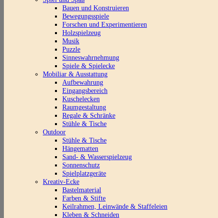
Bauen und Konstruieren
Bewegungsspiele
Forschen und Experimentieren
Holzspielzeug
Musik
Puzzle
Sinneswahrnehmung
Spiele & Spielecke
Mobiliar & Ausstattung
Aufbewahrung
Eingangsbereich
Kuschelecken
Raumgestaltung
Regale & Schränke
Stühle & Tische
Outdoor
Stühle & Tische
Hängematten
Sand- & Wasserspielzeug
Sonnenschutz
Spielplatzgeräte
Kreativ-Ecke
Bastelmaterial
Farben & Stifte
Keilrahmen, Leinwände & Staffeleien
Kleben & Schneiden