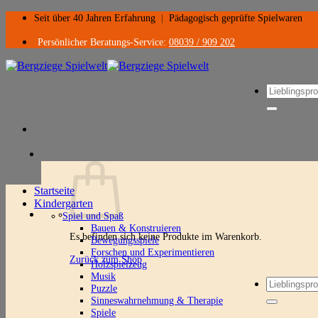
Zum
Seit über 40 Jahren Erfahrung
|
Pädagogisch geprüfte Spielwaren
Inhalt
springen
Persönlicher Beratungs-Service:
08039 / 909 202
Suchen
nach:
Startseite
Kindergarten
Spiel und Spaß
Bauen & Konstruieren
Es befinden sich keine Produkte im Warenkorb.
Bewegungsspiele
Forschen und Experimentieren
Zurück zum Shop
Holzspielzeug
Musik
Suchen
Puzzle
nach:
Sinneswahrnehmung & Therapie
Spiele