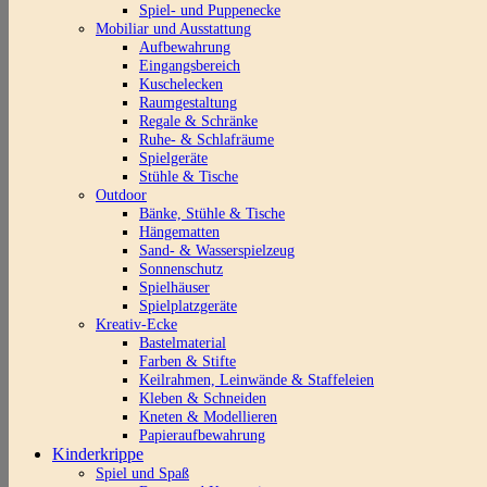
Spiel- und Puppenecke
Mobiliar und Ausstattung
Aufbewahrung
Eingangsbereich
Kuschelecken
Raumgestaltung
Regale & Schränke
Ruhe- & Schlafräume
Spielgeräte
Stühle & Tische
Outdoor
Bänke, Stühle & Tische
Hängematten
Sand- & Wasserspielzeug
Sonnenschutz
Spielhäuser
Spielplatzgeräte
Kreativ-Ecke
Bastelmaterial
Farben & Stifte
Keilrahmen, Leinwände & Staffeleien
Kleben & Schneiden
Kneten & Modellieren
Papieraufbewahrung
Kinderkrippe
Spiel und Spaß