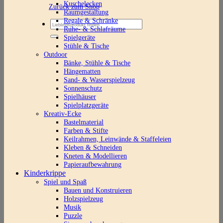
Kuschelecken
Zurück zum Shop
Raumgestaltung
Regale & Schränke
Suchen
Ruhe- & Schlafräume
nach:
Spielgeräte
Stühle & Tische
Outdoor
Bänke, Stühle & Tische
Hängematten
Sand- & Wasserspielzeug
Sonnenschutz
Spielhäuser
Spielplatzgeräte
Kreativ-Ecke
Bastelmaterial
Farben & Stifte
Keilrahmen, Leinwände & Staffeleien
Kleben & Schneiden
Kneten & Modellieren
Papieraufbewahrung
Kinderkrippe
Spiel und Spaß
Bauen und Konstruieren
Holzspielzeug
Musik
Puzzle