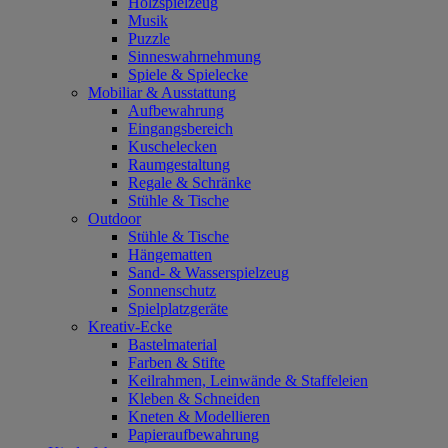
Holzspielzeug
Musik
Puzzle
Sinneswahrnehmung
Spiele & Spielecke
Mobiliar & Ausstattung
Aufbewahrung
Eingangsbereich
Kuschelecken
Raumgestaltung
Regale & Schränke
Stühle & Tische
Outdoor
Stühle & Tische
Hängematten
Sand- & Wasserspielzeug
Sonnenschutz
Spielplatzgeräte
Kreativ-Ecke
Bastelmaterial
Farben & Stifte
Keilrahmen, Leinwände & Staffeleien
Kleben & Schneiden
Kneten & Modellieren
Papieraufbewahrung