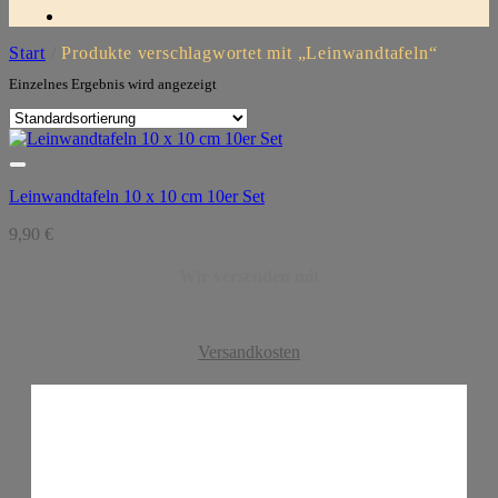
Start
/
Produkte verschlagwortet mit „Leinwandtafeln“
Einzelnes Ergebnis wird angezeigt
Leinwandtafeln 10 x 10 cm 10er Set
9,90
€
Wir versenden mit
Versandkosten