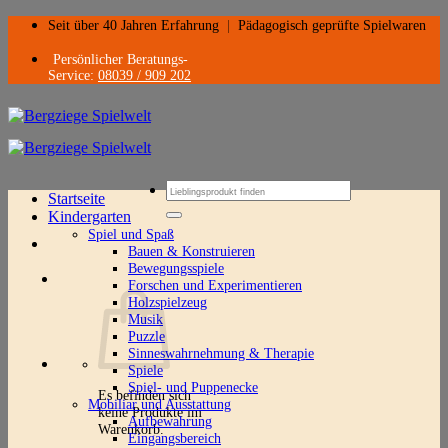
Zum
Seit über 40 Jahren Erfahrung
|
Pädagogisch geprüfte Spielwaren
Inhalt
springen
Persönlicher Beratungs-
Service:
08039 / 909 202
Suchen
Startseite
nach:
Kindergarten
Spiel und Spaß
Bauen & Konstruieren
Bewegungsspiele
Forschen und Experimentieren
Holzspielzeug
Musik
Puzzle
Sinneswahrnehmung & Therapie
Spiele
Spiel- und Puppenecke
Es befinden sich
Mobiliar und Ausstattung
keine Produkte im
Aufbewahrung
Warenkorb.
Eingangsbereich