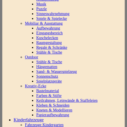
Musik
Puzzle
Sinneswahrnehmung
Spiele & Spielecke
Mobiliar & Ausstattung
Aufbewahrung
Eingangsbereich
Kuschelecken
Raumgestaltung
Regale & Schränke
Stühle & Tische
Outdoor
Stühle & Tische
Hängematten
Sand- & Wasserspielzeug
Sonnenschutz
Spielplatzgeräte
Kreativ-Ecke
Bastelmaterial
Farben & Stifte
Keilrahmen, Leinwände & Staffeleien
Kleben & Schneiden
Kneten & Modellieren
Papieraufbewahrung
Kinderfahrzeuge
Fahrzeuge Kindergarten