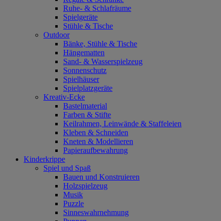
Ruhe- & Schlafräume
Spielgeräte
Stühle & Tische
Outdoor
Bänke, Stühle & Tische
Hängematten
Sand- & Wasserspielzeug
Sonnenschutz
Spielhäuser
Spielplatzgeräte
Kreativ-Ecke
Bastelmaterial
Farben & Stifte
Keilrahmen, Leinwände & Staffeleien
Kleben & Schneiden
Kneten & Modellieren
Papieraufbewahrung
Kinderkrippe
Spiel und Spaß
Bauen und Konstruieren
Holzspielzeug
Musik
Puzzle
Sinneswahrnehmung