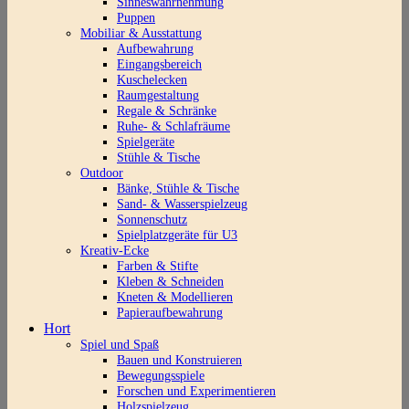
Sinneswahrnehmung
Puppen
Mobiliar & Ausstattung
Aufbewahrung
Eingangsbereich
Kuschelecken
Raumgestaltung
Regale & Schränke
Ruhe- & Schlafräume
Spielgeräte
Stühle & Tische
Outdoor
Bänke, Stühle & Tische
Sand- & Wasserspielzeug
Sonnenschutz
Spielplatzgeräte für U3
Kreativ-Ecke
Farben & Stifte
Kleben & Schneiden
Kneten & Modellieren
Papieraufbewahrung
Hort
Spiel und Spaß
Bauen und Konstruieren
Bewegungsspiele
Forschen und Experimentieren
Holzspielzeug