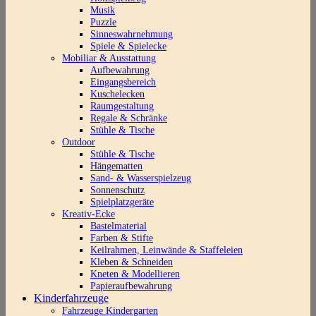
Musik
Puzzle
Sinneswahrnehmung
Spiele & Spielecke
Mobiliar & Ausstattung
Aufbewahrung
Eingangsbereich
Kuschelecken
Raumgestaltung
Regale & Schränke
Stühle & Tische
Outdoor
Stühle & Tische
Hängematten
Sand- & Wasserspielzeug
Sonnenschutz
Spielplatzgeräte
Kreativ-Ecke
Bastelmaterial
Farben & Stifte
Keilrahmen, Leinwände & Staffeleien
Kleben & Schneiden
Kneten & Modellieren
Papieraufbewahrung
Kinderfahrzeuge
Fahrzeuge Kindergarten