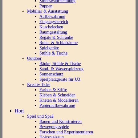
Sinneswahrnehmung
Puppen
Mobiliar & Ausstattung
Aufbewahrung
Eingangsbereich
Kuschelecken
Raumgestaltung
Regale & Schränke
Ruhe- & Schlafräume
Spielgeräte
Stühle & Tische
Outdoor
Bänke, Stühle & Tische
Sand- & Wasserspielzeug
Sonnenschutz
Spielplatzgeräte für U3
Kreativ-Ecke
Farben & Stifte
Kleben & Schneiden
Kneten & Modellieren
Papieraufbewahrung
Hort
Spiel und Spaß
Bauen und Konstruieren
Bewegungsspiele
Forschen und Experimentieren
Holzspielzeug