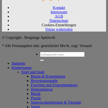
Kontakt
Impressum
AGB
Datenschutz
Cookies-Einstellungen
Vetrag widerrufen
© Copyright - Bergziege Spielwelt
* Alle Preisangaben inkl. gesetzlicher MwSt. zzgl. Versand
Suchen
nach:
Startseite
Kindergarten
Spiel und Spaß
Bauen & Konstruieren
Bewegungsspiele
Forschen und Experimentieren
Holzspielzeug
Musik
Puzzle
Sinneswahrnehmung & Therapie
Spiele