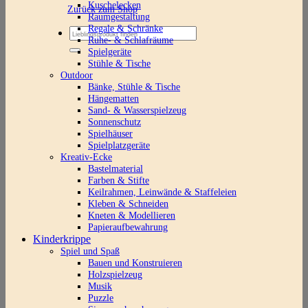
Kuschelecken
Zurück zum Shop
Raumgestaltung
Regale & Schränke
Suchen
Ruhe- & Schlafräume
nach:
Spielgeräte
Stühle & Tische
Outdoor
Bänke, Stühle & Tische
Hängematten
Sand- & Wasserspielzeug
Sonnenschutz
Spielhäuser
Spielplatzgeräte
Kreativ-Ecke
Bastelmaterial
Farben & Stifte
Keilrahmen, Leinwände & Staffeleien
Kleben & Schneiden
Kneten & Modellieren
Papieraufbewahrung
Kinderkrippe
Spiel und Spaß
Bauen und Konstruieren
Holzspielzeug
Musik
Puzzle