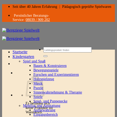
Zum
Seit über 40 Jahren Erfahrung
|
Pädagogisch geprüfte Spielwaren
Inhalt
springen
Persönlicher Beratungs-
Service:
08039 / 909 202
Suchen
Startseite
nach:
Kindergarten
Spiel und Spaß
Bauen & Konstruieren
Bewegungsspiele
Forschen und Experimentieren
Holzspielzeug
Musik
Puzzle
Sinneswahrnehmung & Therapie
Spiele
Spiel- und Puppenecke
Es befinden sich
Mobiliar und Ausstattung
keine Produkte im
Aufbewahrung
Warenkorb.
Eingangsbereich