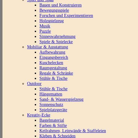
Bauen und Konstruieren
Bewegungsspiele
Forschen und Experimentieren
Holzspielzeug
Musik
Puzzle
Sinneswahrnehmung
Spiele & Spielecke
Mobiliar & Ausstattung
Aufbewahrung
Eingangsbereich
Kuschelecken
Raumgestaltung
Regale & Schränke
Stühle & Tische
Outdoor
Stühle & Tische
Hängematten
Sand- & Wasserspielzeug
Sonnenschutz
Spielplatzgeräte
Kreativ-Ecke
Bastelmaterial
Farben & Stifte
Keilrahmen, Leinwände & Staffeleien
Kleben & Schneiden