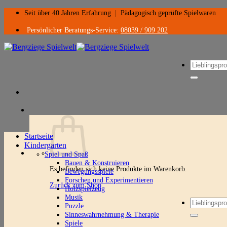
Zum
Seit über 40 Jahren Erfahrung
|
Pädagogisch geprüfte Spielwaren
Inhalt
springen
Persönlicher Beratungs-Service:
08039 / 909 202
Suchen
nach:
Startseite
Kindergarten
Spiel und Spaß
Bauen & Konstruieren
Es befinden sich keine Produkte im Warenkorb.
Bewegungsspiele
Forschen und Experimentieren
Zurück zum Shop
Holzspielzeug
Musik
Suchen
Puzzle
nach:
Sinneswahrnehmung & Therapie
Spiele