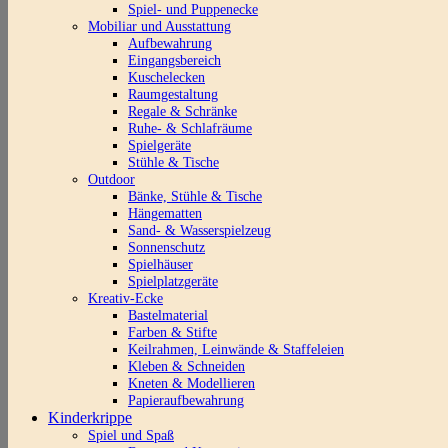
Spiel- und Puppenecke
Mobiliar und Ausstattung
Aufbewahrung
Eingangsbereich
Kuschelecken
Raumgestaltung
Regale & Schränke
Ruhe- & Schlafräume
Spielgeräte
Stühle & Tische
Outdoor
Bänke, Stühle & Tische
Hängematten
Sand- & Wasserspielzeug
Sonnenschutz
Spielhäuser
Spielplatzgeräte
Kreativ-Ecke
Bastelmaterial
Farben & Stifte
Keilrahmen, Leinwände & Staffeleien
Kleben & Schneiden
Kneten & Modellieren
Papieraufbewahrung
Kinderkrippe
Spiel und Spaß