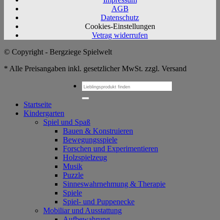
AGB
Datenschutz
Cookies-Einstellungen
Vetrag widerrufen
© Copyright - Bergziege Spielwelt
* Alle Preisangaben inkl. gesetzlicher MwSt. zzgl. Versand
Suchen
nach:
Startseite
Kindergarten
Spiel und Spaß
Bauen & Konstruieren
Bewegungsspiele
Forschen und Experimentieren
Holzspielzeug
Musik
Puzzle
Sinneswahrnehmung & Therapie
Spiele
Spiel- und Puppenecke
Mobiliar und Ausstattung
Aufbewahrung