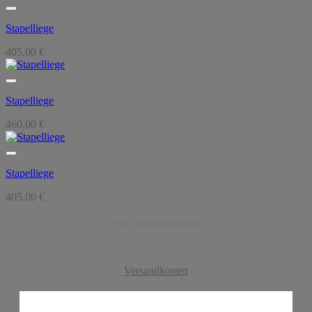
Stapelliege
405,00
€
Stapelliege
460,00
€
Stapelliege
405,00
€
Wir versenden mit
Versandkosten