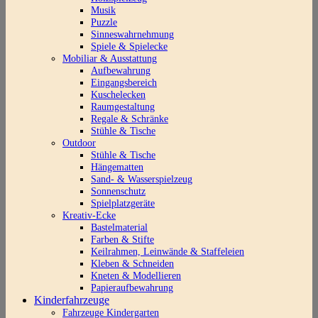
Musik
Puzzle
Sinneswahrnehmung
Spiele & Spielecke
Mobiliar & Ausstattung
Aufbewahrung
Eingangsbereich
Kuschelecken
Raumgestaltung
Regale & Schränke
Stühle & Tische
Outdoor
Stühle & Tische
Hängematten
Sand- & Wasserspielzeug
Sonnenschutz
Spielplatzgeräte
Kreativ-Ecke
Bastelmaterial
Farben & Stifte
Keilrahmen, Leinwände & Staffeleien
Kleben & Schneiden
Kneten & Modellieren
Papieraufbewahrung
Kinderfahrzeuge
Fahrzeuge Kindergarten