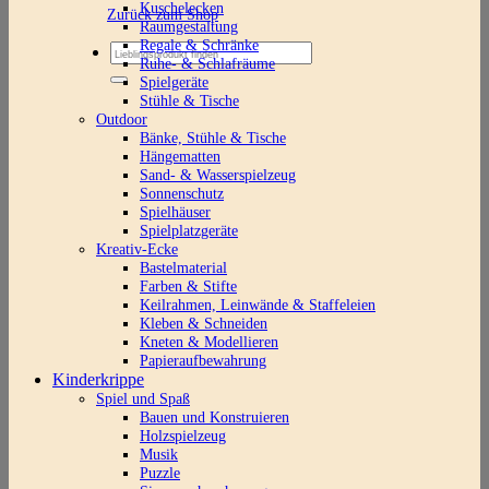
Kuschelecken
Zurück zum Shop
Raumgestaltung
Regale & Schränke
Suchen
Ruhe- & Schlafräume
nach:
Spielgeräte
Stühle & Tische
Outdoor
Bänke, Stühle & Tische
Hängematten
Sand- & Wasserspielzeug
Sonnenschutz
Spielhäuser
Spielplatzgeräte
Kreativ-Ecke
Bastelmaterial
Farben & Stifte
Keilrahmen, Leinwände & Staffeleien
Kleben & Schneiden
Kneten & Modellieren
Papieraufbewahrung
Kinderkrippe
Spiel und Spaß
Bauen und Konstruieren
Holzspielzeug
Musik
Puzzle