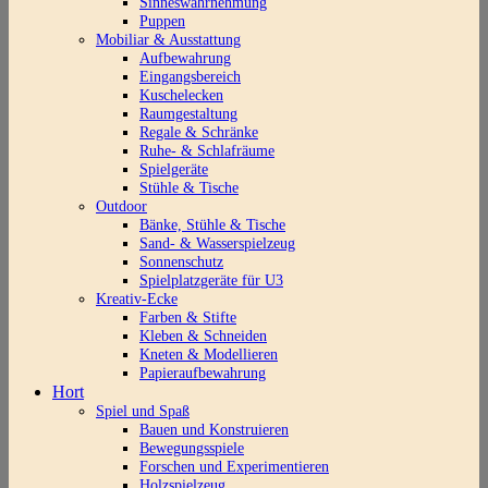
Sinneswahrnehmung
Puppen
Mobiliar & Ausstattung
Aufbewahrung
Eingangsbereich
Kuschelecken
Raumgestaltung
Regale & Schränke
Ruhe- & Schlafräume
Spielgeräte
Stühle & Tische
Outdoor
Bänke, Stühle & Tische
Sand- & Wasserspielzeug
Sonnenschutz
Spielplatzgeräte für U3
Kreativ-Ecke
Farben & Stifte
Kleben & Schneiden
Kneten & Modellieren
Papieraufbewahrung
Hort
Spiel und Spaß
Bauen und Konstruieren
Bewegungsspiele
Forschen und Experimentieren
Holzspielzeug