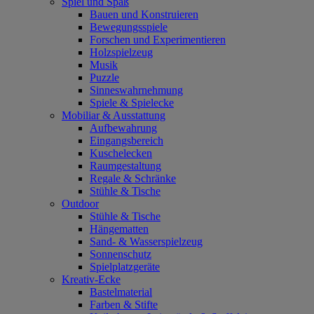
Spiel und Spaß
Bauen und Konstruieren
Bewegungsspiele
Forschen und Experimentieren
Holzspielzeug
Musik
Puzzle
Sinneswahrnehmung
Spiele & Spielecke
Mobiliar & Ausstattung
Aufbewahrung
Eingangsbereich
Kuschelecken
Raumgestaltung
Regale & Schränke
Stühle & Tische
Outdoor
Stühle & Tische
Hängematten
Sand- & Wasserspielzeug
Sonnenschutz
Spielplatzgeräte
Kreativ-Ecke
Bastelmaterial
Farben & Stifte