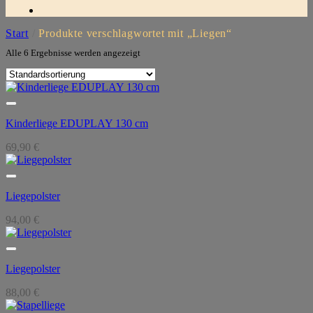
Start
/
Produkte verschlagwortet mit „Liegen“
Alle 6 Ergebnisse werden angezeigt
Kinderliege EDUPLAY 130 cm
69,90
€
Liegepolster
94,00
€
Liegepolster
88,00
€