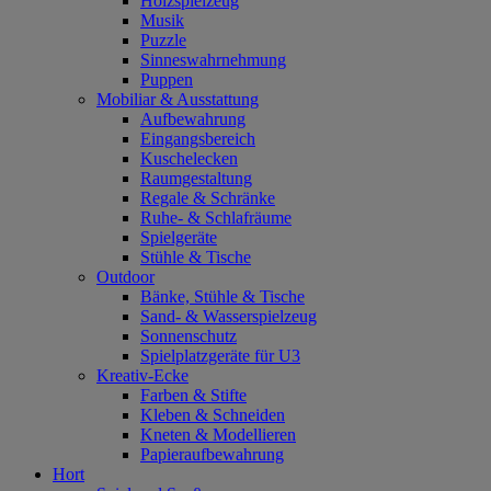
Holzspielzeug
Musik
Puzzle
Sinneswahrnehmung
Puppen
Mobiliar & Ausstattung
Aufbewahrung
Eingangsbereich
Kuschelecken
Raumgestaltung
Regale & Schränke
Ruhe- & Schlafräume
Spielgeräte
Stühle & Tische
Outdoor
Bänke, Stühle & Tische
Sand- & Wasserspielzeug
Sonnenschutz
Spielplatzgeräte für U3
Kreativ-Ecke
Farben & Stifte
Kleben & Schneiden
Kneten & Modellieren
Papieraufbewahrung
Hort