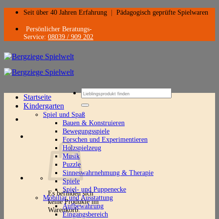
Zum
Seit über 40 Jahren Erfahrung
|
Pädagogisch geprüfte Spielwaren
Inhalt
springen
Persönlicher Beratungs-
Service:
08039 / 909 202
Suchen
Startseite
nach:
Kindergarten
Spiel und Spaß
Bauen & Konstruieren
Bewegungsspiele
Forschen und Experimentieren
Holzspielzeug
Musik
Puzzle
Sinneswahrnehmung & Therapie
Spiele
Spiel- und Puppenecke
Es befinden sich
Mobiliar und Ausstattung
keine Produkte im
Aufbewahrung
Warenkorb.
Eingangsbereich