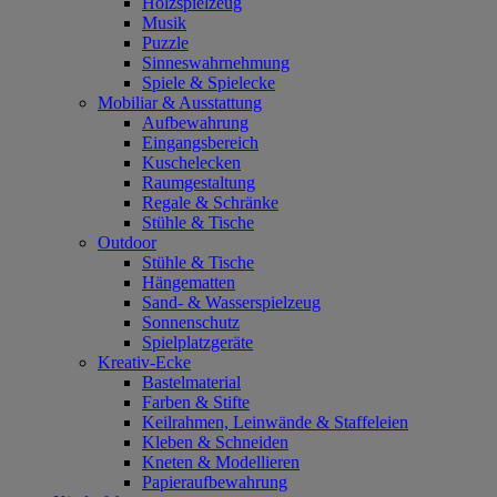
Holzspielzeug
Musik
Puzzle
Sinneswahrnehmung
Spiele & Spielecke
Mobiliar & Ausstattung
Aufbewahrung
Eingangsbereich
Kuschelecken
Raumgestaltung
Regale & Schränke
Stühle & Tische
Outdoor
Stühle & Tische
Hängematten
Sand- & Wasserspielzeug
Sonnenschutz
Spielplatzgeräte
Kreativ-Ecke
Bastelmaterial
Farben & Stifte
Keilrahmen, Leinwände & Staffeleien
Kleben & Schneiden
Kneten & Modellieren
Papieraufbewahrung