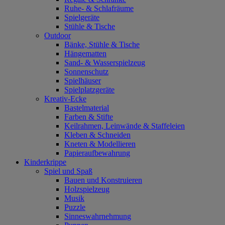
Ruhe- & Schlafräume
Spielgeräte
Stühle & Tische
Outdoor
Bänke, Stühle & Tische
Hängematten
Sand- & Wasserspielzeug
Sonnenschutz
Spielhäuser
Spielplatzgeräte
Kreativ-Ecke
Bastelmaterial
Farben & Stifte
Keilrahmen, Leinwände & Staffeleien
Kleben & Schneiden
Kneten & Modellieren
Papieraufbewahrung
Kinderkrippe
Spiel und Spaß
Bauen und Konstruieren
Holzspielzeug
Musik
Puzzle
Sinneswahrnehmung