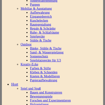
Sinneswahrnehmung
Puppen
Mobiliar & Ausstattung
Aufbewahrung
Eingangsbereich
Kuschelecken
Raumgestaltung
Regale & Schränke
Ruhe- & Schlafräume
Spielgeräte
Stühle & Tische
Outdoor
Bänke, Stühle & Tische
Sand- & Wasserspielzeug
Sonnenschutz
Spielplatzgeräte für U3
Kreativ-Ecke
Farben & Stifte
Kleben & Schneiden
Kneten & Modellieren
Papieraufbewahrung
Hort
Spiel und Spaß
Bauen und Konstruieren
Bewegungsspiele
Forschen und Experimentieren
Holzspielzeug