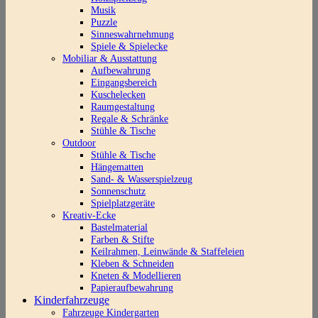
Musik
Puzzle
Sinneswahrnehmung
Spiele & Spielecke
Mobiliar & Ausstattung
Aufbewahrung
Eingangsbereich
Kuschelecken
Raumgestaltung
Regale & Schränke
Stühle & Tische
Outdoor
Stühle & Tische
Hängematten
Sand- & Wasserspielzeug
Sonnenschutz
Spielplatzgeräte
Kreativ-Ecke
Bastelmaterial
Farben & Stifte
Keilrahmen, Leinwände & Staffeleien
Kleben & Schneiden
Kneten & Modellieren
Papieraufbewahrung
Kinderfahrzeuge
Fahrzeuge Kindergarten