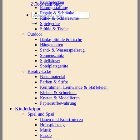
Kuschelecken
Zurück zum Shop
Raumgestaltung
Regale & Schränke
Suchen
Ruhe- & Schlafräume
nach:
Spielgeräte
Stühle & Tische
Outdoor
Bänke, Stühle & Tische
Hängematten
Sand- & Wasserspielzeug
Sonnenschutz
Spielhäuser
Spielplatzgeräte
Kreativ-Ecke
Bastelmaterial
Farben & Stifte
Keilrahmen, Leinwände & Staffeleien
Kleben & Schneiden
Kneten & Modellieren
Papieraufbewahrung
Kinderkrippe
Spiel und Spaß
Bauen und Konstruieren
Holzspielzeug
Musik
Puzzle