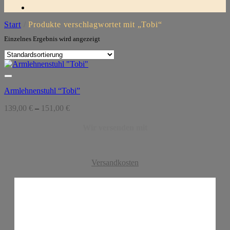
Start
/
Produkte verschlagwortet mit „Tobi“
Einzelnes Ergebnis wird angezeigt
Armlehnenstuhl “Tobi”
139,00
€
–
151,00
€
Wir versenden mit
Versandkosten