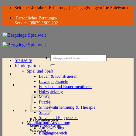
Zum
Seit über 40 Jahren Erfahrung
|
Pädagogisch geprüfte Spielwaren
Inhalt
springen
Persönlicher Beratungs-
Service:
08039 / 909 202
Suchen
Startseite
nach:
Kindergarten
Spiel und Spaß
Bauen & Konstruieren
Bewegungsspiele
Forschen und Experimentieren
Holzspielzeug
Musik
Puzzle
Sinneswahrnehmung & Therapie
Spiele
Spiel- und Puppenecke
Es befinden sich
Mobiliar und Ausstattung
keine Produkte im
Aufbewahrung
Warenkorb.
Eingangsbereich