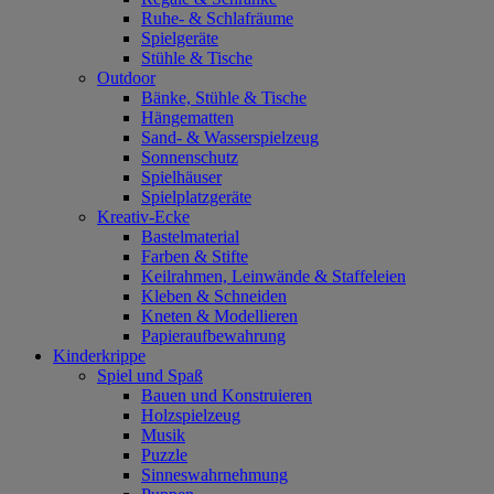
Ruhe- & Schlafräume
Spielgeräte
Stühle & Tische
Outdoor
Bänke, Stühle & Tische
Hängematten
Sand- & Wasserspielzeug
Sonnenschutz
Spielhäuser
Spielplatzgeräte
Kreativ-Ecke
Bastelmaterial
Farben & Stifte
Keilrahmen, Leinwände & Staffeleien
Kleben & Schneiden
Kneten & Modellieren
Papieraufbewahrung
Kinderkrippe
Spiel und Spaß
Bauen und Konstruieren
Holzspielzeug
Musik
Puzzle
Sinneswahrnehmung