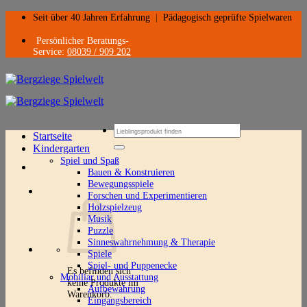
Zum
Seit über 40 Jahren Erfahrung
|
Pädagogisch geprüfte Spielwaren
Inhalt
springen
Persönlicher Beratungs-
Service:
08039 / 909 202
Suchen
Startseite
nach:
Kindergarten
Spiel und Spaß
Bauen & Konstruieren
Bewegungsspiele
Forschen und Experimentieren
Holzspielzeug
Musik
Puzzle
Sinneswahrnehmung & Therapie
Spiele
Spiel- und Puppenecke
Es befinden sich
Mobiliar und Ausstattung
keine Produkte im
Aufbewahrung
Warenkorb.
Eingangsbereich