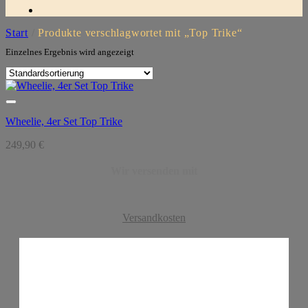
Start
/
Produkte verschlagwortet mit „Top Trike“
Einzelnes Ergebnis wird angezeigt
Wheelie, 4er Set Top Trike
249,90
€
Wir versenden mit
Versandkosten