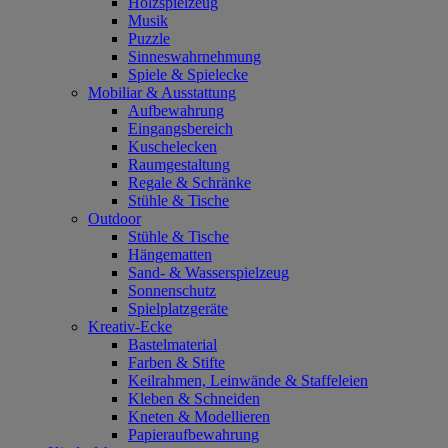
Holzspielzeug
Musik
Puzzle
Sinneswahrnehmung
Spiele & Spielecke
Mobiliar & Ausstattung
Aufbewahrung
Eingangsbereich
Kuschelecken
Raumgestaltung
Regale & Schränke
Stühle & Tische
Outdoor
Stühle & Tische
Hängematten
Sand- & Wasserspielzeug
Sonnenschutz
Spielplatzgeräte
Kreativ-Ecke
Bastelmaterial
Farben & Stifte
Keilrahmen, Leinwände & Staffeleien
Kleben & Schneiden
Kneten & Modellieren
Papieraufbewahrung