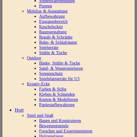
Sinneswahrnehmung
Puppen
Mobiliar & Ausstattung
Aufbewahrung
Eingangsbereich
Kuschelecken
Raumgestaltung
Regale & Schränke
Ruhe- & Schlafräume
Spielgeräte
Stühle & Tische
Outdoor
Bänke, Stühle & Tische
Sand- & Wasserspielzeug
Sonnenschutz
Spielplatzgeräte für U3
Kreativ-Ecke
Farben & Stifte
Kleben & Schneiden
Kneten & Modellieren
Papieraufbewahrung
Hort
Spiel und Spaß
Bauen und Konstruieren
Bewegungsspiele
Forschen und Experimentieren
Holzspielzeug