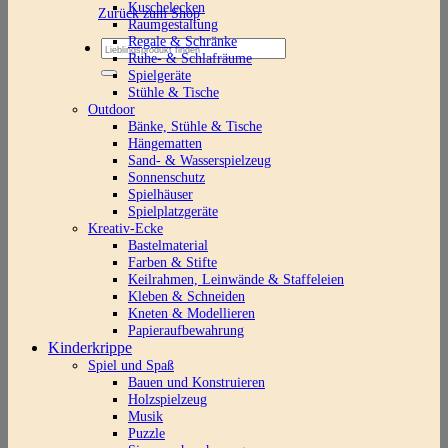
Kuschelecken
Zurück zum Shop
Raumgestaltung
Regale & Schränke
Suchen
Ruhe- & Schlafräume
nach:
Spielgeräte
Stühle & Tische
Outdoor
Bänke, Stühle & Tische
Hängematten
Sand- & Wasserspielzeug
Sonnenschutz
Spielhäuser
Spielplatzgeräte
Kreativ-Ecke
Bastelmaterial
Farben & Stifte
Keilrahmen, Leinwände & Staffeleien
Kleben & Schneiden
Kneten & Modellieren
Papieraufbewahrung
Kinderkrippe
Spiel und Spaß
Bauen und Konstruieren
Holzspielzeug
Musik
Puzzle