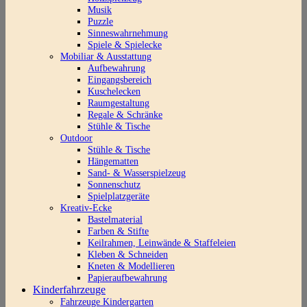
Musik
Puzzle
Sinneswahrnehmung
Spiele & Spielecke
Mobiliar & Ausstattung
Aufbewahrung
Eingangsbereich
Kuschelecken
Raumgestaltung
Regale & Schränke
Stühle & Tische
Outdoor
Stühle & Tische
Hängematten
Sand- & Wasserspielzeug
Sonnenschutz
Spielplatzgeräte
Kreativ-Ecke
Bastelmaterial
Farben & Stifte
Keilrahmen, Leinwände & Staffeleien
Kleben & Schneiden
Kneten & Modellieren
Papieraufbewahrung
Kinderfahrzeuge
Fahrzeuge Kindergarten