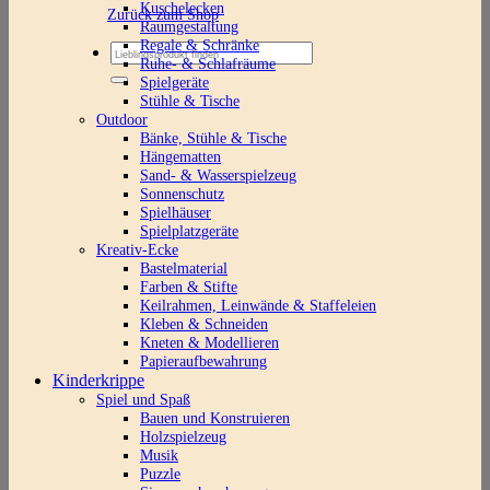
Kuschelecken
Zurück zum Shop
Raumgestaltung
Regale & Schränke
Suchen
Ruhe- & Schlafräume
nach:
Spielgeräte
Stühle & Tische
Outdoor
Bänke, Stühle & Tische
Hängematten
Sand- & Wasserspielzeug
Sonnenschutz
Spielhäuser
Spielplatzgeräte
Kreativ-Ecke
Bastelmaterial
Farben & Stifte
Keilrahmen, Leinwände & Staffeleien
Kleben & Schneiden
Kneten & Modellieren
Papieraufbewahrung
Kinderkrippe
Spiel und Spaß
Bauen und Konstruieren
Holzspielzeug
Musik
Puzzle