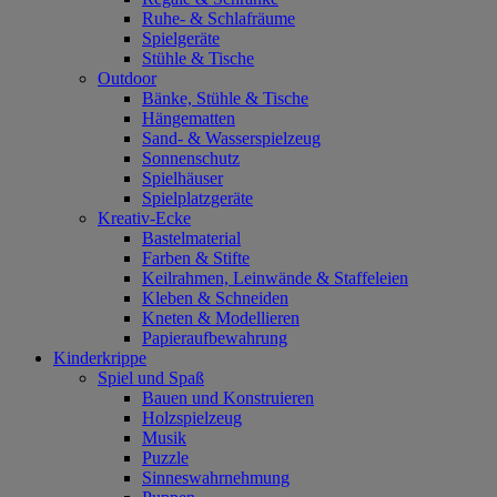
Ruhe- & Schlafräume
Spielgeräte
Stühle & Tische
Outdoor
Bänke, Stühle & Tische
Hängematten
Sand- & Wasserspielzeug
Sonnenschutz
Spielhäuser
Spielplatzgeräte
Kreativ-Ecke
Bastelmaterial
Farben & Stifte
Keilrahmen, Leinwände & Staffeleien
Kleben & Schneiden
Kneten & Modellieren
Papieraufbewahrung
Kinderkrippe
Spiel und Spaß
Bauen und Konstruieren
Holzspielzeug
Musik
Puzzle
Sinneswahrnehmung