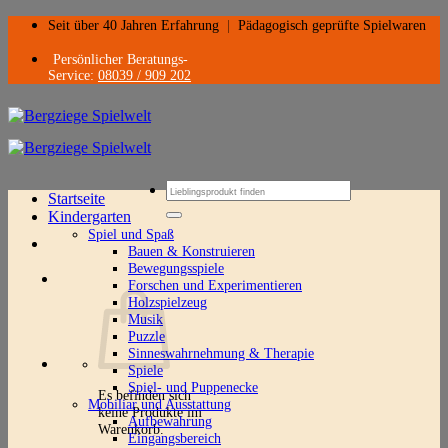
Zum
Seit über 40 Jahren Erfahrung
|
Pädagogisch geprüfte Spielwaren
Inhalt
springen
Persönlicher Beratungs-
Service:
08039 / 909 202
Suchen
Startseite
nach:
Kindergarten
Spiel und Spaß
Bauen & Konstruieren
Bewegungsspiele
Forschen und Experimentieren
Holzspielzeug
Musik
Puzzle
Sinneswahrnehmung & Therapie
Spiele
Spiel- und Puppenecke
Es befinden sich
Mobiliar und Ausstattung
keine Produkte im
Aufbewahrung
Warenkorb.
Eingangsbereich