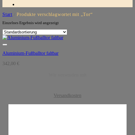
Start
/
Produkte verschlagwortet mit „Tor“
Einzelnes Ergebnis wird angezeigt
Aluminium-Fußballtor faltbar
342,00
€
Wir versenden mit
Versandkosten