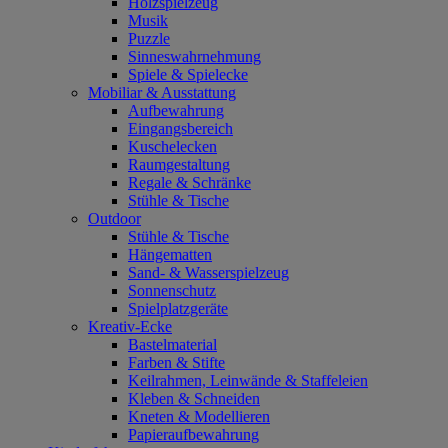
Holzspielzeug
Musik
Puzzle
Sinneswahrnehmung
Spiele & Spielecke
Mobiliar & Ausstattung
Aufbewahrung
Eingangsbereich
Kuschelecken
Raumgestaltung
Regale & Schränke
Stühle & Tische
Outdoor
Stühle & Tische
Hängematten
Sand- & Wasserspielzeug
Sonnenschutz
Spielplatzgeräte
Kreativ-Ecke
Bastelmaterial
Farben & Stifte
Keilrahmen, Leinwände & Staffeleien
Kleben & Schneiden
Kneten & Modellieren
Papieraufbewahrung