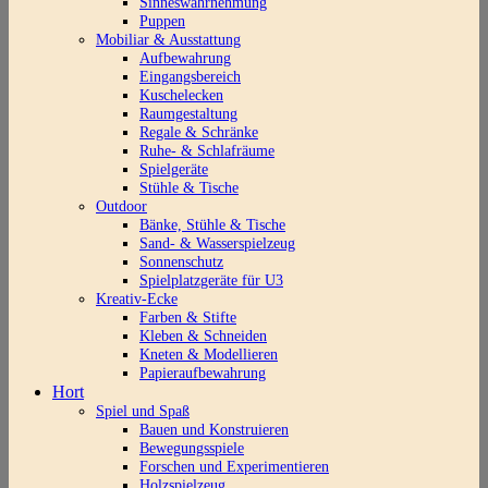
Sinneswahrnehmung
Puppen
Mobiliar & Ausstattung
Aufbewahrung
Eingangsbereich
Kuschelecken
Raumgestaltung
Regale & Schränke
Ruhe- & Schlafräume
Spielgeräte
Stühle & Tische
Outdoor
Bänke, Stühle & Tische
Sand- & Wasserspielzeug
Sonnenschutz
Spielplatzgeräte für U3
Kreativ-Ecke
Farben & Stifte
Kleben & Schneiden
Kneten & Modellieren
Papieraufbewahrung
Hort
Spiel und Spaß
Bauen und Konstruieren
Bewegungsspiele
Forschen und Experimentieren
Holzspielzeug