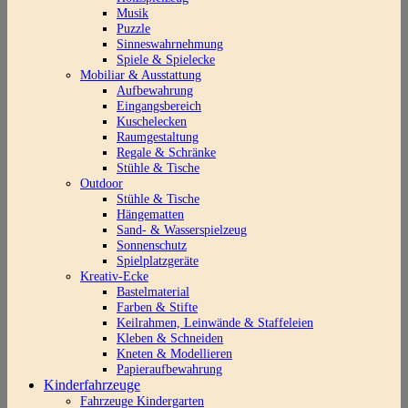
Musik
Puzzle
Sinneswahrnehmung
Spiele & Spielecke
Mobiliar & Ausstattung
Aufbewahrung
Eingangsbereich
Kuschelecken
Raumgestaltung
Regale & Schränke
Stühle & Tische
Outdoor
Stühle & Tische
Hängematten
Sand- & Wasserspielzeug
Sonnenschutz
Spielplatzgeräte
Kreativ-Ecke
Bastelmaterial
Farben & Stifte
Keilrahmen, Leinwände & Staffeleien
Kleben & Schneiden
Kneten & Modellieren
Papieraufbewahrung
Kinderfahrzeuge
Fahrzeuge Kindergarten