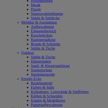
Holzspielzeug
Musik
Puzzle
Sinneswahrnehmung
Spiele & Spielecke
Mobiliar & Ausstattung
Aufbewahrung
Eingangsbereich
Kuschelecken
Raumgestaltung
Regale & Schränke
Stühle & Tische
Outdoor
Stühle & Tische
Hängematten
Sand- & Wasserspielzeug
Sonnenschutz
Spielplatzgeräte
Kreativ-Ecke
Bastelmaterial
Farben & Stifte
Keilrahmen, Leinwände & Staffeleien
Kleben & Schneiden
Kneten & Modellieren
Papieraufbewahrung