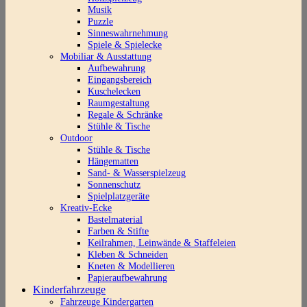
Musik
Puzzle
Sinneswahrnehmung
Spiele & Spielecke
Mobiliar & Ausstattung
Aufbewahrung
Eingangsbereich
Kuschelecken
Raumgestaltung
Regale & Schränke
Stühle & Tische
Outdoor
Stühle & Tische
Hängematten
Sand- & Wasserspielzeug
Sonnenschutz
Spielplatzgeräte
Kreativ-Ecke
Bastelmaterial
Farben & Stifte
Keilrahmen, Leinwände & Staffeleien
Kleben & Schneiden
Kneten & Modellieren
Papieraufbewahrung
Kinderfahrzeuge
Fahrzeuge Kindergarten