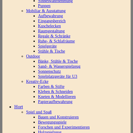
Sinneswahrnehmung
Puppen
Mobiliar & Ausstattung
Aufbewahrung
Eingangsbereich
Kuschelecken
Raumgestaltung
Regale & Schränke
Ruhe- & Schlafräume
Spielgeräte
Stühle & Tische
Outdoor
Bänke, Stühle & Tische
Sand- & Wasserspielzeug
Sonnenschutz
Spielplatzgeräte für U3
Kreativ-Ecke
Farben & Stifte
Kleben & Schneiden
Kneten & Modellieren
Papieraufbewahrung
Hort
Spiel und Spaß
Bauen und Konstruieren
Bewegungsspiele
Forschen und Experimentieren
Holzspielzeug