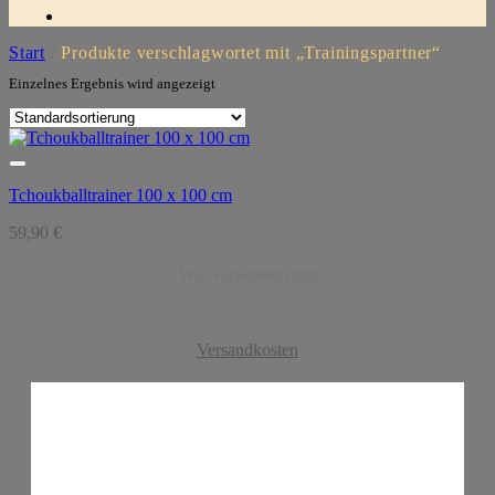
Start
/
Produkte verschlagwortet mit „Trainingspartner“
Einzelnes Ergebnis wird angezeigt
Tchoukballtrainer 100 x 100 cm
59,90
€
Wir versenden mit
Versandkosten