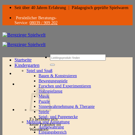
Zum
Seit über 40 Jahren Erfahrung
|
Pädagogisch geprüfte Spielwaren
Inhalt
springen
Persönlicher Beratungs-
Service:
08039 / 909 202
Suchen
Startseite
nach:
Kindergarten
Spiel und Spaß
Bauen & Konstruieren
Bewegungsspiele
Forschen und Experimentieren
Holzspielzeug
Musik
Puzzle
Sinneswahrnehmung & Therapie
Spiele
Spiel- und Puppenecke
Es befinden sich
Mobiliar und Ausstattung
keine Produkte im
Aufbewahrung
Warenkorb.
Eingangsbereich