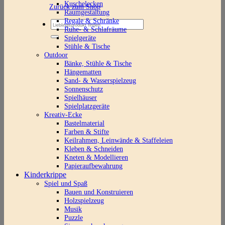
Kuschelecken
Zurück zum Shop
Raumgestaltung
Regale & Schränke
Suchen
Ruhe- & Schlafräume
nach:
Spielgeräte
Stühle & Tische
Outdoor
Bänke, Stühle & Tische
Hängematten
Sand- & Wasserspielzeug
Sonnenschutz
Spielhäuser
Spielplatzgeräte
Kreativ-Ecke
Bastelmaterial
Farben & Stifte
Keilrahmen, Leinwände & Staffeleien
Kleben & Schneiden
Kneten & Modellieren
Papieraufbewahrung
Kinderkrippe
Spiel und Spaß
Bauen und Konstruieren
Holzspielzeug
Musik
Puzzle