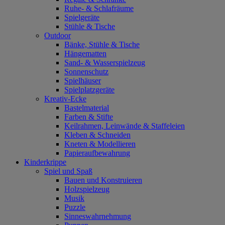
Ruhe- & Schlafräume
Spielgeräte
Stühle & Tische
Outdoor
Bänke, Stühle & Tische
Hängematten
Sand- & Wasserspielzeug
Sonnenschutz
Spielhäuser
Spielplatzgeräte
Kreativ-Ecke
Bastelmaterial
Farben & Stifte
Keilrahmen, Leinwände & Staffeleien
Kleben & Schneiden
Kneten & Modellieren
Papieraufbewahrung
Kinderkrippe
Spiel und Spaß
Bauen und Konstruieren
Holzspielzeug
Musik
Puzzle
Sinneswahrnehmung