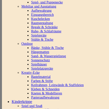
Spiel- und Puppenecke
Mobiliar und Ausstattung
Aufbewahrung
Eingangsbereich
Kuschelecken
Raumgestaltung
Regale & Schränke
Ruhe- & Schlafräume
Spielgeräte
Stühle & Tische
Outdoor
Bänke, Stühle & Tische
Hängematten
Sand- & Wasserspielzeug
Sonnenschutz
Spielhäuser
Spielplatzgeräte
Kreativ-Ecke
Bastelmaterial
Farben & Stifte
Keilrahmen, Leinwände & Staffeleien
Kleben & Schneiden
Kneten & Modellieren
Papieraufbewahrung
Kinderkrippe
Spiel und Spaß