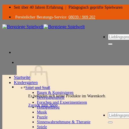
Zum
Seit über 40 Jahren Erfahrung
|
Pädagogisch geprüfte Spielwaren
Inhalt
springen
Persönlicher Beratungs-Service:
08039 / 909 202
Suchen
nach:
Startseite
Kindergarten
Spiel und Spaß
Bauen & Konstruieren
Es befinden sich keine Produkte im Warenkorb.
Bewegungsspiele
Forschen und Experimentieren
Zurück zum Shop
Holzspielzeug
Musik
Suchen
Puzzle
nach:
Sinneswahrnehmung & Therapie
Spiele