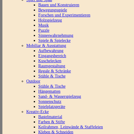
Bauen und Konstruieren
Bewegungsspiele
Forschen und Experimentieren
Holzspielzeug
Musik
Puzzle
Sinneswahrnehmung
Spiele & Spielecke
Mobiliar & Ausstattung
Aufbewahrung
Eingangsbereich
Kuschelecken
Raumgestaltung
Regale & Schränke
Stühle & Tische
Outdoor
Stühle & Tische
Hängematten
Sand- & Wasserspielzeug
Sonnenschutz
Spielplatzgeräte
Kreativ-Ecke
Bastelmaterial
Farben & Stifte
Keilrahmen, Leinwände & Staffeleien
Kleben & Schneiden