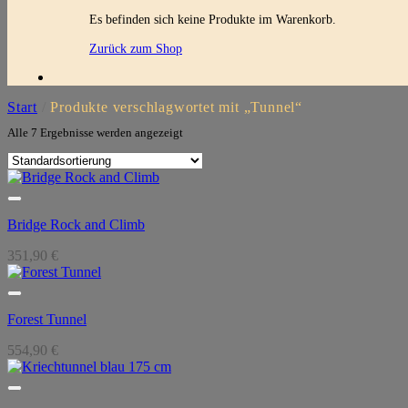
Es befinden sich keine Produkte im Warenkorb.
Zurück zum Shop
Start
/
Produkte verschlagwortet mit „Tunnel“
Alle 7 Ergebnisse werden angezeigt
Bridge Rock and Climb
351,90
€
Forest Tunnel
554,90
€