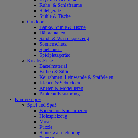
Ruhe- & Schlafräume
Spielgeräte
Stühle & Tische
Outdoor
Bänke, Stühle & Tische
Hängematten
Sand- & Wasserspielzeug
Sonnenschutz
Spielhäuser
Spielplatzgeräte
Kreativ-Ecke
Bastelmaterial
Farben & Stifte
Keilrahmen, Leinwände & Staffeleien
Kleben & Schneiden
Kneten & Modellieren
Papieraufbewahrung
Kinderkrippe
Spiel und Spaß
Bauen und Konstruieren
Holzspielzeug
Musik
Puzzle
Sinneswahrnehmung