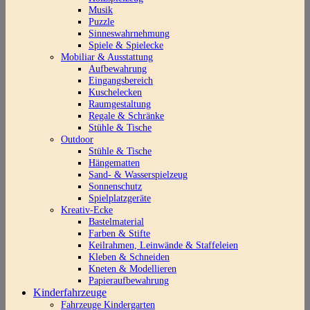
Musik
Puzzle
Sinneswahrnehmung
Spiele & Spielecke
Mobiliar & Ausstattung
Aufbewahrung
Eingangsbereich
Kuschelecken
Raumgestaltung
Regale & Schränke
Stühle & Tische
Outdoor
Stühle & Tische
Hängematten
Sand- & Wasserspielzeug
Sonnenschutz
Spielplatzgeräte
Kreativ-Ecke
Bastelmaterial
Farben & Stifte
Keilrahmen, Leinwände & Staffeleien
Kleben & Schneiden
Kneten & Modellieren
Papieraufbewahrung
Kinderfahrzeuge
Fahrzeuge Kindergarten