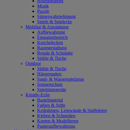
Holzspielzeug
Musik
Puzzle
Sinneswahrnehmung
Spiele & Spielecke
Mobiliar & Ausstattung
Aufbewahrung
Eingangsbereich
Kuschelecken
Raumgestaltung
Regale & Schränke
Stühle & Tische
Outdoor
Stühle & Tische
Hängematten
Sand- & Wasserspielzeug
Sonnenschutz
Spielplatzgeräte
Kreativ-Ecke
Bastelmaterial
Farben & Stifte
Keilrahmen, Leinwände & Staffeleien
Kleben & Schneiden
Kneten & Modellieren
Papieraufbewahrung