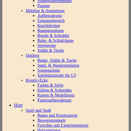
Sinneswahrnehmung
Puppen
Mobiliar & Ausstattung
Aufbewahrung
Eingangsbereich
Kuschelecken
Raumgestaltung
Regale & Schränke
Ruhe- & Schlafräume
Spielgeräte
Stühle & Tische
Outdoor
Bänke, Stühle & Tische
Sand- & Wasserspielzeug
Sonnenschutz
Spielplatzgeräte für U3
Kreativ-Ecke
Farben & Stifte
Kleben & Schneiden
Kneten & Modellieren
Papieraufbewahrung
Hort
Spiel und Spaß
Bauen und Konstruieren
Bewegungsspiele
Forschen und Experimentieren
Holzspielzeug