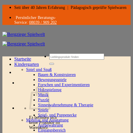
Zum
Seit über 40 Jahren Erfahrung
|
Pädagogisch geprüfte Spielwaren
Inhalt
springen
Persönlicher Beratungs-
Service:
08039 / 909 202
Suchen
Startseite
nach:
Kindergarten
Spiel und Spaß
Bauen & Konstruieren
Bewegungsspiele
Forschen und Experimentieren
Holzspielzeug
Musik
Puzzle
Sinneswahrnehmung & Therapie
Spiele
Spiel- und Puppenecke
Es befinden sich
Mobiliar und Ausstattung
keine Produkte im
Aufbewahrung
Warenkorb.
Eingangsbereich