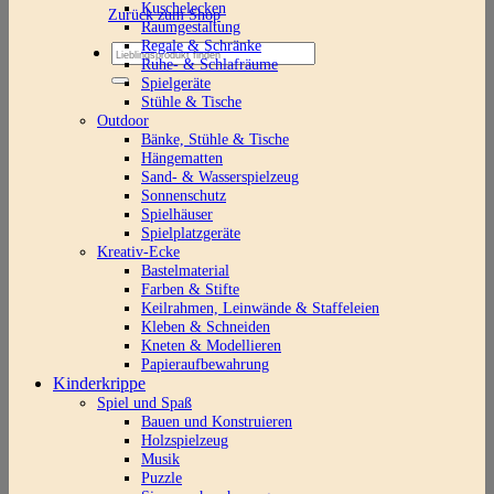
Kuschelecken
Zurück zum Shop
Raumgestaltung
Regale & Schränke
Suchen
Ruhe- & Schlafräume
nach:
Spielgeräte
Stühle & Tische
Outdoor
Bänke, Stühle & Tische
Hängematten
Sand- & Wasserspielzeug
Sonnenschutz
Spielhäuser
Spielplatzgeräte
Kreativ-Ecke
Bastelmaterial
Farben & Stifte
Keilrahmen, Leinwände & Staffeleien
Kleben & Schneiden
Kneten & Modellieren
Papieraufbewahrung
Kinderkrippe
Spiel und Spaß
Bauen und Konstruieren
Holzspielzeug
Musik
Puzzle