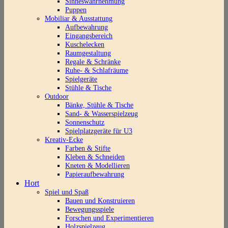
Sinneswahrnehmung
Puppen
Mobiliar & Ausstattung
Aufbewahrung
Eingangsbereich
Kuschelecken
Raumgestaltung
Regale & Schränke
Ruhe- & Schlafräume
Spielgeräte
Stühle & Tische
Outdoor
Bänke, Stühle & Tische
Sand- & Wasserspielzeug
Sonnenschutz
Spielplatzgeräte für U3
Kreativ-Ecke
Farben & Stifte
Kleben & Schneiden
Kneten & Modellieren
Papieraufbewahrung
Hort
Spiel und Spaß
Bauen und Konstruieren
Bewegungsspiele
Forschen und Experimentieren
Holzspielzeug