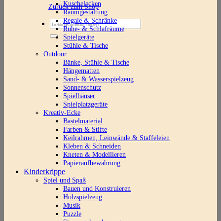
Kuschelecken
Zurück zum Shop
Raumgestaltung
Regale & Schränke
Suchen
Ruhe- & Schlafräume
nach:
Spielgeräte
Stühle & Tische
Outdoor
Bänke, Stühle & Tische
Hängematten
Sand- & Wasserspielzeug
Sonnenschutz
Spielhäuser
Spielplatzgeräte
Kreativ-Ecke
Bastelmaterial
Farben & Stifte
Keilrahmen, Leinwände & Staffeleien
Kleben & Schneiden
Kneten & Modellieren
Papieraufbewahrung
Kinderkrippe
Spiel und Spaß
Bauen und Konstruieren
Holzspielzeug
Musik
Puzzle