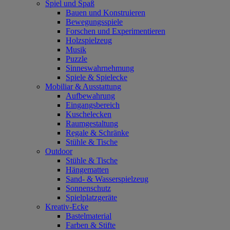
Spiel und Spaß
Bauen und Konstruieren
Bewegungsspiele
Forschen und Experimentieren
Holzspielzeug
Musik
Puzzle
Sinneswahrnehmung
Spiele & Spielecke
Mobiliar & Ausstattung
Aufbewahrung
Eingangsbereich
Kuschelecken
Raumgestaltung
Regale & Schränke
Stühle & Tische
Outdoor
Stühle & Tische
Hängematten
Sand- & Wasserspielzeug
Sonnenschutz
Spielplatzgeräte
Kreativ-Ecke
Bastelmaterial
Farben & Stifte