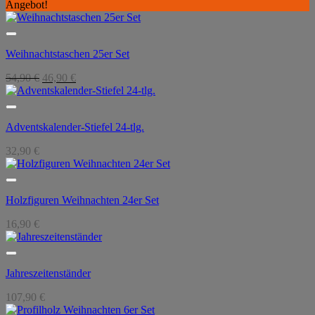
Angebot!
Weihnachtstaschen 25er Set
Ursprünglicher
Aktueller
54,90
€
46,90
€
Preis
Preis
war:
ist:
54,90 €
46,90 €.
Adventskalender-Stiefel 24-tlg.
32,90
€
Holzfiguren Weihnachten 24er Set
16,90
€
Jahreszeitenständer
107,90
€