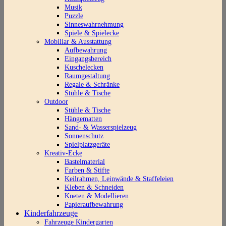
Musik
Puzzle
Sinneswahrnehmung
Spiele & Spielecke
Mobiliar & Ausstattung
Aufbewahrung
Eingangsbereich
Kuschelecken
Raumgestaltung
Regale & Schränke
Stühle & Tische
Outdoor
Stühle & Tische
Hängematten
Sand- & Wasserspielzeug
Sonnenschutz
Spielplatzgeräte
Kreativ-Ecke
Bastelmaterial
Farben & Stifte
Keilrahmen, Leinwände & Staffeleien
Kleben & Schneiden
Kneten & Modellieren
Papieraufbewahrung
Kinderfahrzeuge
Fahrzeuge Kindergarten