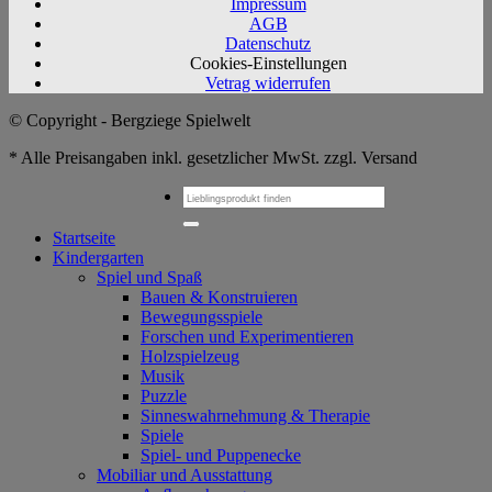
Impressum
AGB
Datenschutz
Cookies-Einstellungen
Vetrag widerrufen
© Copyright - Bergziege Spielwelt
* Alle Preisangaben inkl. gesetzlicher MwSt. zzgl. Versand
Suchen
nach:
Startseite
Kindergarten
Spiel und Spaß
Bauen & Konstruieren
Bewegungsspiele
Forschen und Experimentieren
Holzspielzeug
Musik
Puzzle
Sinneswahrnehmung & Therapie
Spiele
Spiel- und Puppenecke
Mobiliar und Ausstattung