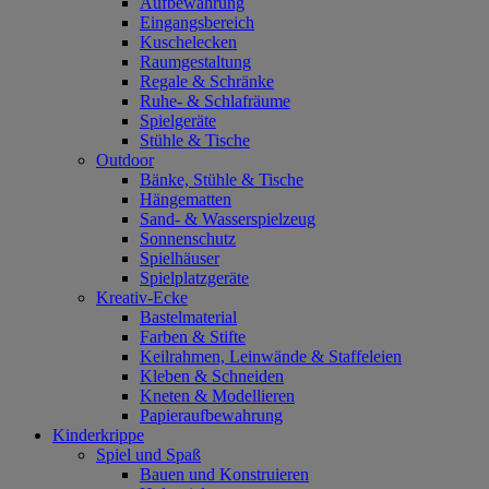
Aufbewahrung
Eingangsbereich
Kuschelecken
Raumgestaltung
Regale & Schränke
Ruhe- & Schlafräume
Spielgeräte
Stühle & Tische
Outdoor
Bänke, Stühle & Tische
Hängematten
Sand- & Wasserspielzeug
Sonnenschutz
Spielhäuser
Spielplatzgeräte
Kreativ-Ecke
Bastelmaterial
Farben & Stifte
Keilrahmen, Leinwände & Staffeleien
Kleben & Schneiden
Kneten & Modellieren
Papieraufbewahrung
Kinderkrippe
Spiel und Spaß
Bauen und Konstruieren