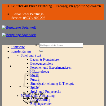
Zum
Seit über 40 Jahren Erfahrung
|
Pädagogisch geprüfte Spielwaren
Inhalt
springen
Persönlicher Beratungs-
Service:
08039 / 909 202
Suchen
Startseite
nach:
Kindergarten
Spiel und Spaß
Bauen & Konstruieren
Bewegungsspiele
Forschen und Experimentieren
Holzspielzeug
Musik
Puzzle
Sinneswahrnehmung & Therapie
Spiele
Spiel- und Puppenecke
Es befinden sich
Mobiliar und Ausstattung
keine Produkte im
Aufbewahrung
Warenkorb.
Eingangsbereich