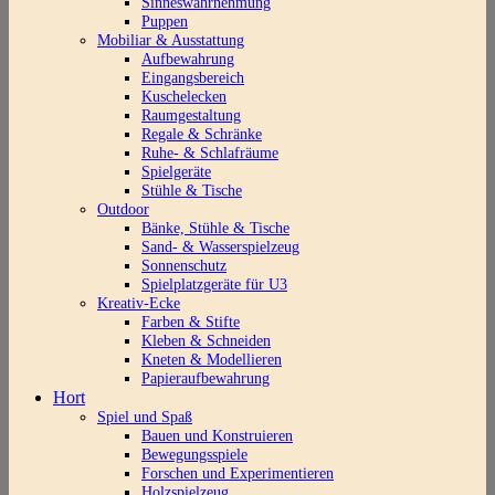
Sinneswahrnehmung
Puppen
Mobiliar & Ausstattung
Aufbewahrung
Eingangsbereich
Kuschelecken
Raumgestaltung
Regale & Schränke
Ruhe- & Schlafräume
Spielgeräte
Stühle & Tische
Outdoor
Bänke, Stühle & Tische
Sand- & Wasserspielzeug
Sonnenschutz
Spielplatzgeräte für U3
Kreativ-Ecke
Farben & Stifte
Kleben & Schneiden
Kneten & Modellieren
Papieraufbewahrung
Hort
Spiel und Spaß
Bauen und Konstruieren
Bewegungsspiele
Forschen und Experimentieren
Holzspielzeug