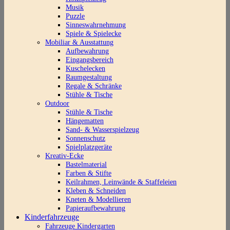
Musik
Puzzle
Sinneswahrnehmung
Spiele & Spielecke
Mobiliar & Ausstattung
Aufbewahrung
Eingangsbereich
Kuschelecken
Raumgestaltung
Regale & Schränke
Stühle & Tische
Outdoor
Stühle & Tische
Hängematten
Sand- & Wasserspielzeug
Sonnenschutz
Spielplatzgeräte
Kreativ-Ecke
Bastelmaterial
Farben & Stifte
Keilrahmen, Leinwände & Staffeleien
Kleben & Schneiden
Kneten & Modellieren
Papieraufbewahrung
Kinderfahrzeuge
Fahrzeuge Kindergarten