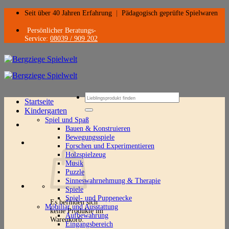
Zum
Seit über 40 Jahren Erfahrung
|
Pädagogisch geprüfte Spielwaren
Inhalt
springen
Persönlicher Beratungs-
Service:
08039 / 909 202
Suchen
Startseite
nach:
Kindergarten
Spiel und Spaß
Bauen & Konstruieren
Bewegungsspiele
Forschen und Experimentieren
Holzspielzeug
Musik
Puzzle
Sinneswahrnehmung & Therapie
Spiele
Spiel- und Puppenecke
Es befinden sich
Mobiliar und Ausstattung
keine Produkte im
Aufbewahrung
Warenkorb.
Eingangsbereich