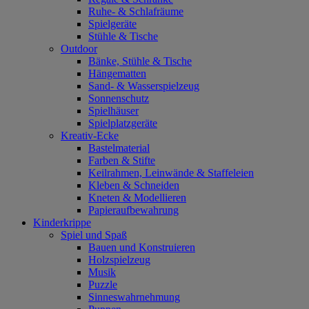
Ruhe- & Schlafräume
Spielgeräte
Stühle & Tische
Outdoor
Bänke, Stühle & Tische
Hängematten
Sand- & Wasserspielzeug
Sonnenschutz
Spielhäuser
Spielplatzgeräte
Kreativ-Ecke
Bastelmaterial
Farben & Stifte
Keilrahmen, Leinwände & Staffeleien
Kleben & Schneiden
Kneten & Modellieren
Papieraufbewahrung
Kinderkrippe
Spiel und Spaß
Bauen und Konstruieren
Holzspielzeug
Musik
Puzzle
Sinneswahrnehmung