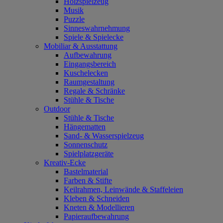
Holzspielzeug
Musik
Puzzle
Sinneswahrnehmung
Spiele & Spielecke
Mobiliar & Ausstattung
Aufbewahrung
Eingangsbereich
Kuschelecken
Raumgestaltung
Regale & Schränke
Stühle & Tische
Outdoor
Stühle & Tische
Hängematten
Sand- & Wasserspielzeug
Sonnenschutz
Spielplatzgeräte
Kreativ-Ecke
Bastelmaterial
Farben & Stifte
Keilrahmen, Leinwände & Staffeleien
Kleben & Schneiden
Kneten & Modellieren
Papieraufbewahrung