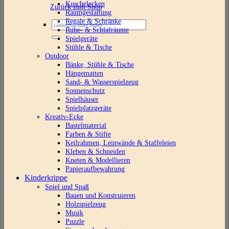
Kuschelecken
Zurück zum Shop
Raumgestaltung
Regale & Schränke
Suchen
Ruhe- & Schlafräume
nach:
Spielgeräte
Stühle & Tische
Outdoor
Bänke, Stühle & Tische
Hängematten
Sand- & Wasserspielzeug
Sonnenschutz
Spielhäuser
Spielplatzgeräte
Kreativ-Ecke
Bastelmaterial
Farben & Stifte
Keilrahmen, Leinwände & Staffeleien
Kleben & Schneiden
Kneten & Modellieren
Papieraufbewahrung
Kinderkrippe
Spiel und Spaß
Bauen und Konstruieren
Holzspielzeug
Musik
Puzzle