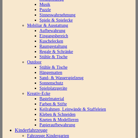
Musik
Puzzle
Sinneswahrnehmung
Spiele & Spielecke
Mobiliar & Ausstattung
Aufbewahrung
Eingangsbereich
Kuschelecken
Raumgestaltung
Regale & Schränke
Stühle & Tische
Outdoor
Stühle & Tische
Hängematten
Sand- & Wasserspielzeug
Sonnenschutz
Spielplatzgeräte
Kreativ-Ecke
Bastelmaterial
Farben & Stifte
Keilrahmen, Leinwände & Staffeleien
Kleben & Schneiden
Kneten & Modellieren
Papieraufbewahrung
Kinderfahrzeuge
Fahrzeuge Kindergarten