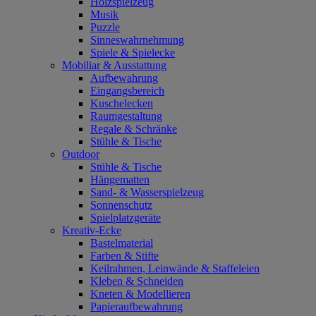
Holzspielzeug
Musik
Puzzle
Sinneswahrnehmung
Spiele & Spielecke
Mobiliar & Ausstattung
Aufbewahrung
Eingangsbereich
Kuschelecken
Raumgestaltung
Regale & Schränke
Stühle & Tische
Outdoor
Stühle & Tische
Hängematten
Sand- & Wasserspielzeug
Sonnenschutz
Spielplatzgeräte
Kreativ-Ecke
Bastelmaterial
Farben & Stifte
Keilrahmen, Leinwände & Staffeleien
Kleben & Schneiden
Kneten & Modellieren
Papieraufbewahrung