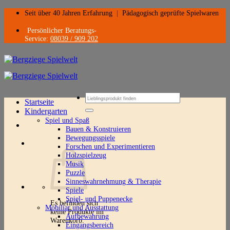
Zum
Seit über 40 Jahren Erfahrung
|
Pädagogisch geprüfte Spielwaren
Inhalt
springen
Persönlicher Beratungs-
Service:
08039 / 909 202
Suchen
Startseite
nach:
Kindergarten
Spiel und Spaß
Bauen & Konstruieren
Bewegungsspiele
Forschen und Experimentieren
Holzspielzeug
Musik
Puzzle
Sinneswahrnehmung & Therapie
Spiele
Spiel- und Puppenecke
Es befinden sich
Mobiliar und Ausstattung
keine Produkte im
Aufbewahrung
Warenkorb.
Eingangsbereich