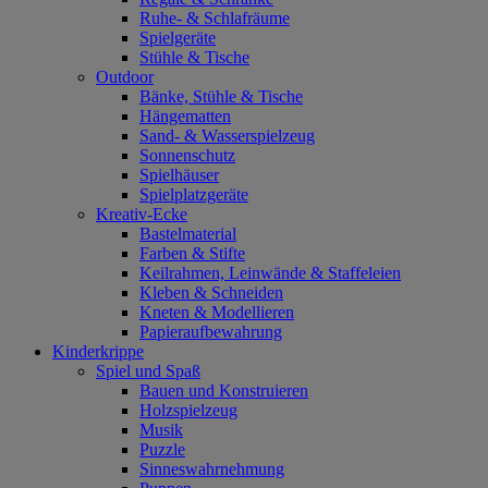
Ruhe- & Schlafräume
Spielgeräte
Stühle & Tische
Outdoor
Bänke, Stühle & Tische
Hängematten
Sand- & Wasserspielzeug
Sonnenschutz
Spielhäuser
Spielplatzgeräte
Kreativ-Ecke
Bastelmaterial
Farben & Stifte
Keilrahmen, Leinwände & Staffeleien
Kleben & Schneiden
Kneten & Modellieren
Papieraufbewahrung
Kinderkrippe
Spiel und Spaß
Bauen und Konstruieren
Holzspielzeug
Musik
Puzzle
Sinneswahrnehmung