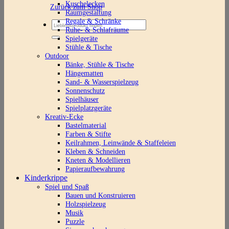
Kuschelecken
Zurück zum Shop
Raumgestaltung
Regale & Schränke
Suchen
Ruhe- & Schlafräume
nach:
Spielgeräte
Stühle & Tische
Outdoor
Bänke, Stühle & Tische
Hängematten
Sand- & Wasserspielzeug
Sonnenschutz
Spielhäuser
Spielplatzgeräte
Kreativ-Ecke
Bastelmaterial
Farben & Stifte
Keilrahmen, Leinwände & Staffeleien
Kleben & Schneiden
Kneten & Modellieren
Papieraufbewahrung
Kinderkrippe
Spiel und Spaß
Bauen und Konstruieren
Holzspielzeug
Musik
Puzzle