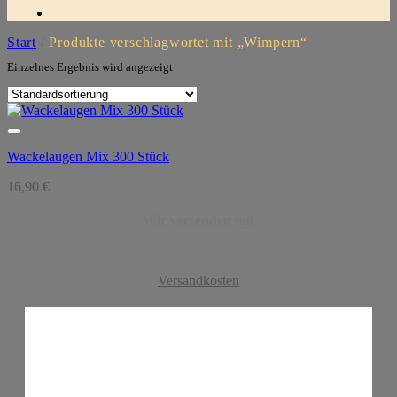
Start
/
Produkte verschlagwortet mit „Wimpern“
Einzelnes Ergebnis wird angezeigt
Wackelaugen Mix 300 Stück
16,90
€
Wir versenden mit
Versandkosten