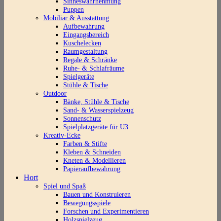
Sinneswahrnehmung
Puppen
Mobiliar & Ausstattung
Aufbewahrung
Eingangsbereich
Kuschelecken
Raumgestaltung
Regale & Schränke
Ruhe- & Schlafräume
Spielgeräte
Stühle & Tische
Outdoor
Bänke, Stühle & Tische
Sand- & Wasserspielzeug
Sonnenschutz
Spielplatzgeräte für U3
Kreativ-Ecke
Farben & Stifte
Kleben & Schneiden
Kneten & Modellieren
Papieraufbewahrung
Hort
Spiel und Spaß
Bauen und Konstruieren
Bewegungsspiele
Forschen und Experimentieren
Holzspielzeug