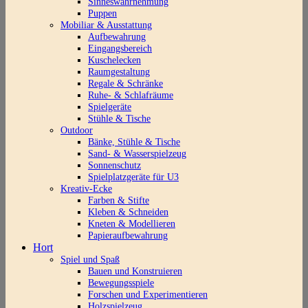
Sinneswahrnehmung
Puppen
Mobiliar & Ausstattung
Aufbewahrung
Eingangsbereich
Kuschelecken
Raumgestaltung
Regale & Schränke
Ruhe- & Schlafräume
Spielgeräte
Stühle & Tische
Outdoor
Bänke, Stühle & Tische
Sand- & Wasserspielzeug
Sonnenschutz
Spielplatzgeräte für U3
Kreativ-Ecke
Farben & Stifte
Kleben & Schneiden
Kneten & Modellieren
Papieraufbewahrung
Hort
Spiel und Spaß
Bauen und Konstruieren
Bewegungsspiele
Forschen und Experimentieren
Holzspielzeug