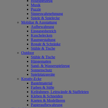
Holzspielzeug
Musik
Puzzle
Sinneswahrnehmung
Spiele & Spielecke
Mobiliar & Ausstattung
Aufbewahrung
Eingangsbereich
Kuschelecken
Raumgestaltung
Regale & Schränke
Stühle & Tische
Outdoor
Stühle & Tische
Hängematten
Sand- & Wasserspielzeug
Sonnenschutz
Spielplatzgeräte
Kreativ-Ecke
Bastelmaterial
Farben & Stifte
Keilrahmen, Leinwände & Staffeleien
Kleben & Schneiden
Kneten & Modellieren
Papieraufbewahrung