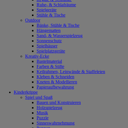
Ruhe- & Schlafräume
Spielgeräte
Stühle & Tische
Outdoor
Bänke, Stühle & Tische
Hängematten
Sand- & Wasserspielzeug
Sonnenschutz
Spielhäuser
Spielplatzgeräte
Kreativ-Ecke
Bastelmaterial
Farben & Stifte
Keilrahmen, Leinwände & Staffeleien
Kleben & Schneiden
Kneten & Modellieren
Papieraufbewahrung
Kinderkrippe
Spiel und Spaß
Bauen und Konstruieren
Holzspielzeug
Musik
Puzzle
Sinneswahrnehmung