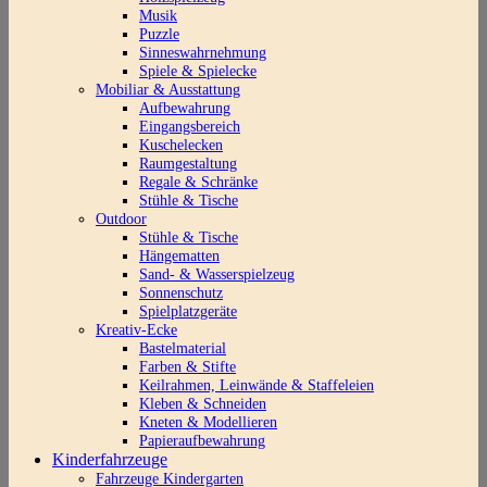
Musik
Puzzle
Sinneswahrnehmung
Spiele & Spielecke
Mobiliar & Ausstattung
Aufbewahrung
Eingangsbereich
Kuschelecken
Raumgestaltung
Regale & Schränke
Stühle & Tische
Outdoor
Stühle & Tische
Hängematten
Sand- & Wasserspielzeug
Sonnenschutz
Spielplatzgeräte
Kreativ-Ecke
Bastelmaterial
Farben & Stifte
Keilrahmen, Leinwände & Staffeleien
Kleben & Schneiden
Kneten & Modellieren
Papieraufbewahrung
Kinderfahrzeuge
Fahrzeuge Kindergarten