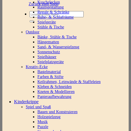
Kuschelecken
Zurück zum Shop
Raumgestaltung
Regale & Schränke
Suchen
Ruhe- & Schlafräume
nach:
Spielgeräte
Stühle & Tische
Outdoor
Bänke, Stühle & Tische
Hängematten
Sand- & Wasserspielzeug
Sonnenschutz
Spielhäuser
Spielplatzgeräte
Kreativ-Ecke
Bastelmaterial
Farben & Stifte
Keilrahmen, Leinwände & Staffeleien
Kleben & Schneiden
Kneten & Modellieren
Papieraufbewahrung
Kinderkrippe
Spiel und Spaß
Bauen und Konstruieren
Holzspielzeug
Musik
Puzzle