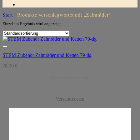
Start
/
Produkte verschlagwortet mit „Zahnräder“
Einzelnes Ergebnis wird angezeigt
STEM Zubehör Zahnräder und Ketten 79-tlg
78,90
€
Wir versenden mit
Versandkosten