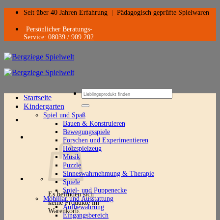
Zum
Seit über 40 Jahren Erfahrung
|
Pädagogisch geprüfte Spielwaren
Inhalt
springen
Persönlicher Beratungs-
Service:
08039 / 909 202
Suchen
Startseite
nach:
Kindergarten
Spiel und Spaß
Bauen & Konstruieren
Bewegungsspiele
Forschen und Experimentieren
Holzspielzeug
Musik
Puzzle
Sinneswahrnehmung & Therapie
Spiele
Spiel- und Puppenecke
Es befinden sich
Mobiliar und Ausstattung
keine Produkte im
Aufbewahrung
Warenkorb.
Eingangsbereich