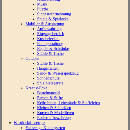
Musik
Puzzle
Sinneswahrnehmung
Spiele & Spielecke
Mobiliar & Ausstattung
Aufbewahrung
Eingangsbereich
Kuschelecken
Raumgestaltung
Regale & Schränke
Stühle & Tische
Outdoor
Stühle & Tische
Hängematten
Sand- & Wasserspielzeug
Sonnenschutz
Spielplatzgeräte
Kreativ-Ecke
Bastelmaterial
Farben & Stifte
Keilrahmen, Leinwände & Staffeleien
Kleben & Schneiden
Kneten & Modellieren
Papieraufbewahrung
Kinderfahrzeuge
Fahrzeuge Kindergarten