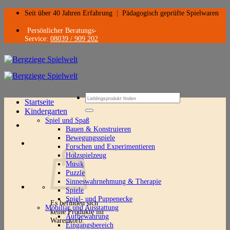
Zum
Seit über 40 Jahren Erfahrung
|
Pädagogisch geprüfte Spielwaren
Inhalt
springen
Persönlicher Beratungs-
Service:
08039 / 909 202
Suchen
Startseite
nach:
Kindergarten
Spiel und Spaß
Bauen & Konstruieren
Bewegungsspiele
Forschen und Experimentieren
Holzspielzeug
Musik
Puzzle
Sinneswahrnehmung & Therapie
Spiele
Spiel- und Puppenecke
Es befinden sich
Mobiliar und Ausstattung
keine Produkte im
Aufbewahrung
Warenkorb.
Eingangsbereich