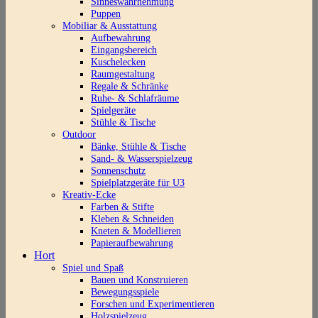
Sinneswahrnehmung
Puppen
Mobiliar & Ausstattung
Aufbewahrung
Eingangsbereich
Kuschelecken
Raumgestaltung
Regale & Schränke
Ruhe- & Schlafräume
Spielgeräte
Stühle & Tische
Outdoor
Bänke, Stühle & Tische
Sand- & Wasserspielzeug
Sonnenschutz
Spielplatzgeräte für U3
Kreativ-Ecke
Farben & Stifte
Kleben & Schneiden
Kneten & Modellieren
Papieraufbewahrung
Hort
Spiel und Spaß
Bauen und Konstruieren
Bewegungsspiele
Forschen und Experimentieren
Holzspielzeug