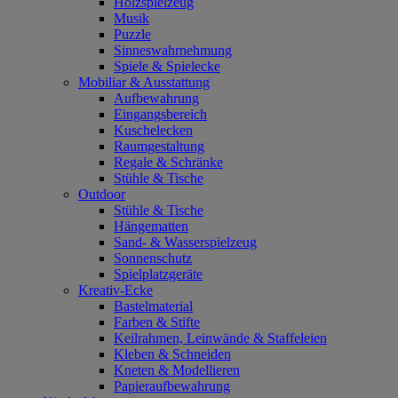
Holzspielzeug
Musik
Puzzle
Sinneswahrnehmung
Spiele & Spielecke
Mobiliar & Ausstattung
Aufbewahrung
Eingangsbereich
Kuschelecken
Raumgestaltung
Regale & Schränke
Stühle & Tische
Outdoor
Stühle & Tische
Hängematten
Sand- & Wasserspielzeug
Sonnenschutz
Spielplatzgeräte
Kreativ-Ecke
Bastelmaterial
Farben & Stifte
Keilrahmen, Leinwände & Staffeleien
Kleben & Schneiden
Kneten & Modellieren
Papieraufbewahrung