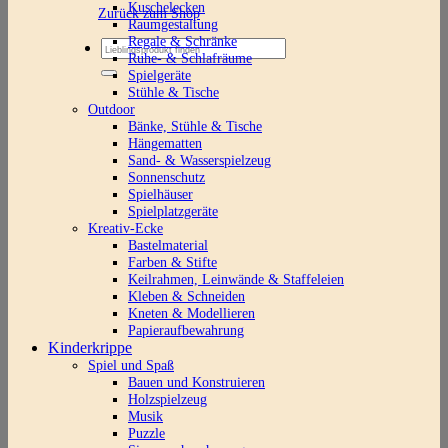
Kuschelecken
Zurück zum Shop
Raumgestaltung
Regale & Schränke
Suchen
Ruhe- & Schlafräume
nach:
Spielgeräte
Stühle & Tische
Outdoor
Bänke, Stühle & Tische
Hängematten
Sand- & Wasserspielzeug
Sonnenschutz
Spielhäuser
Spielplatzgeräte
Kreativ-Ecke
Bastelmaterial
Farben & Stifte
Keilrahmen, Leinwände & Staffeleien
Kleben & Schneiden
Kneten & Modellieren
Papieraufbewahrung
Kinderkrippe
Spiel und Spaß
Bauen und Konstruieren
Holzspielzeug
Musik
Puzzle