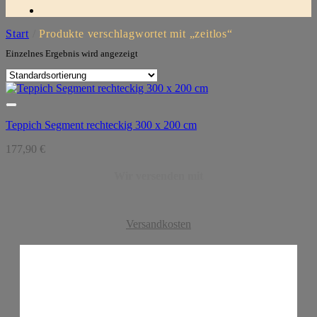
Start
/
Produkte verschlagwortet mit „zeitlos“
Einzelnes Ergebnis wird angezeigt
Teppich Segment rechteckig 300 x 200 cm
177,90
€
Wir versenden mit
Versandkosten