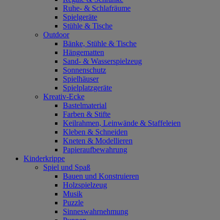
Ruhe- & Schlafräume
Spielgeräte
Stühle & Tische
Outdoor
Bänke, Stühle & Tische
Hängematten
Sand- & Wasserspielzeug
Sonnenschutz
Spielhäuser
Spielplatzgeräte
Kreativ-Ecke
Bastelmaterial
Farben & Stifte
Keilrahmen, Leinwände & Staffeleien
Kleben & Schneiden
Kneten & Modellieren
Papieraufbewahrung
Kinderkrippe
Spiel und Spaß
Bauen und Konstruieren
Holzspielzeug
Musik
Puzzle
Sinneswahrnehmung