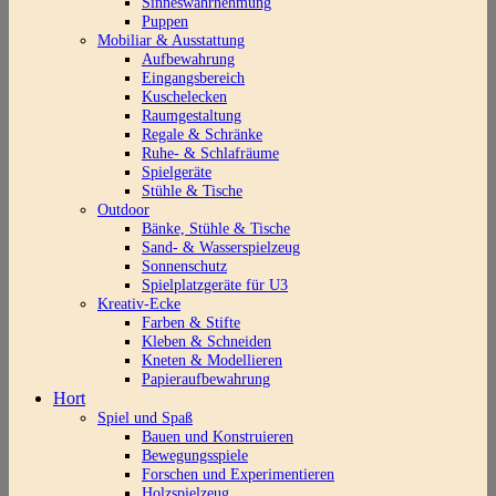
Sinneswahrnehmung
Puppen
Mobiliar & Ausstattung
Aufbewahrung
Eingangsbereich
Kuschelecken
Raumgestaltung
Regale & Schränke
Ruhe- & Schlafräume
Spielgeräte
Stühle & Tische
Outdoor
Bänke, Stühle & Tische
Sand- & Wasserspielzeug
Sonnenschutz
Spielplatzgeräte für U3
Kreativ-Ecke
Farben & Stifte
Kleben & Schneiden
Kneten & Modellieren
Papieraufbewahrung
Hort
Spiel und Spaß
Bauen und Konstruieren
Bewegungsspiele
Forschen und Experimentieren
Holzspielzeug