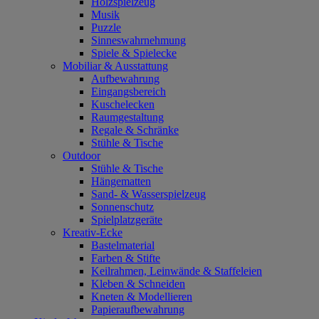
Holzspielzeug
Musik
Puzzle
Sinneswahrnehmung
Spiele & Spielecke
Mobiliar & Ausstattung
Aufbewahrung
Eingangsbereich
Kuschelecken
Raumgestaltung
Regale & Schränke
Stühle & Tische
Outdoor
Stühle & Tische
Hängematten
Sand- & Wasserspielzeug
Sonnenschutz
Spielplatzgeräte
Kreativ-Ecke
Bastelmaterial
Farben & Stifte
Keilrahmen, Leinwände & Staffeleien
Kleben & Schneiden
Kneten & Modellieren
Papieraufbewahrung