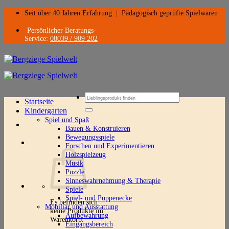
Zum
Seit über 40 Jahren Erfahrung
|
Pädagogisch geprüfte Spielwaren
Inhalt
springen
Persönlicher Beratungs-
Service:
08039 / 909 202
Suchen
Startseite
nach:
Kindergarten
Spiel und Spaß
Bauen & Konstruieren
Bewegungsspiele
Forschen und Experimentieren
Holzspielzeug
Musik
Puzzle
Sinneswahrnehmung & Therapie
Spiele
Spiel- und Puppenecke
Es befinden sich
Mobiliar und Ausstattung
keine Produkte im
Aufbewahrung
Warenkorb.
Eingangsbereich