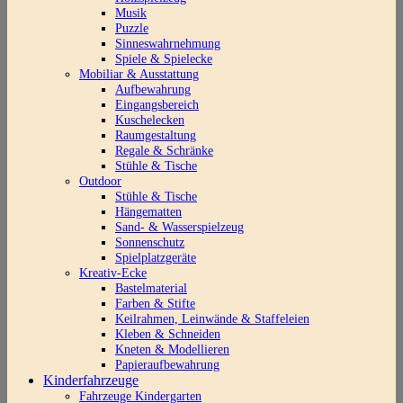
Musik
Puzzle
Sinneswahrnehmung
Spiele & Spielecke
Mobiliar & Ausstattung
Aufbewahrung
Eingangsbereich
Kuschelecken
Raumgestaltung
Regale & Schränke
Stühle & Tische
Outdoor
Stühle & Tische
Hängematten
Sand- & Wasserspielzeug
Sonnenschutz
Spielplatzgeräte
Kreativ-Ecke
Bastelmaterial
Farben & Stifte
Keilrahmen, Leinwände & Staffeleien
Kleben & Schneiden
Kneten & Modellieren
Papieraufbewahrung
Kinderfahrzeuge
Fahrzeuge Kindergarten