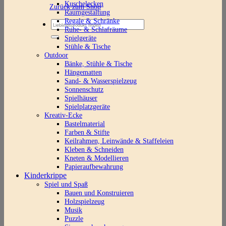
Kuschelecken
Zurück zum Shop
Raumgestaltung
Regale & Schränke
Suchen
Ruhe- & Schlafräume
nach:
Spielgeräte
Stühle & Tische
Outdoor
Bänke, Stühle & Tische
Hängematten
Sand- & Wasserspielzeug
Sonnenschutz
Spielhäuser
Spielplatzgeräte
Kreativ-Ecke
Bastelmaterial
Farben & Stifte
Keilrahmen, Leinwände & Staffeleien
Kleben & Schneiden
Kneten & Modellieren
Papieraufbewahrung
Kinderkrippe
Spiel und Spaß
Bauen und Konstruieren
Holzspielzeug
Musik
Puzzle