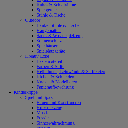
Ruhe- & Schlafräume
Spielgeräte
Stühle & Tische
Outdoor
Bänke, Stühle & Tische
Hängematten
Sand- & Wasserspielzeug
Sonnenschutz
Spielhäuser
Spielplatzgeräte
Kreativ-Ecke
Bastelmaterial
Farben & Stifte
Keilrahmen, Leinwände & Staffeleien
Kleben & Schneiden
Kneten & Modellieren
Papieraufbewahrung
Kinderkrippe
Spiel und Spaß
Bauen und Konstruieren
Holzspielzeug
Musik
Puzzle
Sinneswahrnehmung