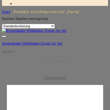
Start
/
Produkte verschlagwortet mit „Zweig“
Einzelnes Ergebnis wird angezeigt
Kerzenhalter Hellgrüner Zweig 2er Set
16,90
€
Wir versenden mit
Versandkosten