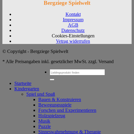
Bergziege Spielwelt
Kontakt
Impressum
AGB
Datenschutz
Cookies-Einstellungen
Vetrag widerrufen
© Copyright - Bergziege Spielwelt
* Alle Preisangaben inkl. gesetzlicher MwSt. zzgl. Versand
Suchen
nach:
Startseite
Kindergarten
Spiel und Spaß
Bauen & Konstruieren
Bewegungsspiele
Forschen und Experimentieren
Holzspielzeug
Musik
Puzzle
Sinneswahrnehmung & Therapie