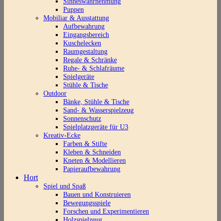
Sinneswahrnehmung
Puppen
Mobiliar & Ausstattung
Aufbewahrung
Eingangsbereich
Kuschelecken
Raumgestaltung
Regale & Schränke
Ruhe- & Schlafräume
Spielgeräte
Stühle & Tische
Outdoor
Bänke, Stühle & Tische
Sand- & Wasserspielzeug
Sonnenschutz
Spielplatzgeräte für U3
Kreativ-Ecke
Farben & Stifte
Kleben & Schneiden
Kneten & Modellieren
Papieraufbewahrung
Hort
Spiel und Spaß
Bauen und Konstruieren
Bewegungsspiele
Forschen und Experimentieren
Holzspielzeug