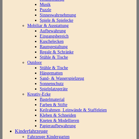
Musik
Puzzle
Sinneswahrnehmung
Spiele & Spielecke
Mobiliar & Ausstattung
Aufbewahrung
Eingangsbereich
Kuschelecken
Raumgestaltung
Regale & Schränke
Stühle & Tische
Outdoor
Stühle & Tische
Hängematten
Sand- & Wasserspielzeug
Sonnenschutz
Spielplatzgeräte
Kreativ-Ecke
Bastelmaterial
Farben & Stifte
Keilrahmen, Leinwände & Staffeleien
Kleben & Schneiden
Kneten & Modellieren
Papieraufbewahrung
Kinderfahrzeuge
Fahrzeuge Kindergarten