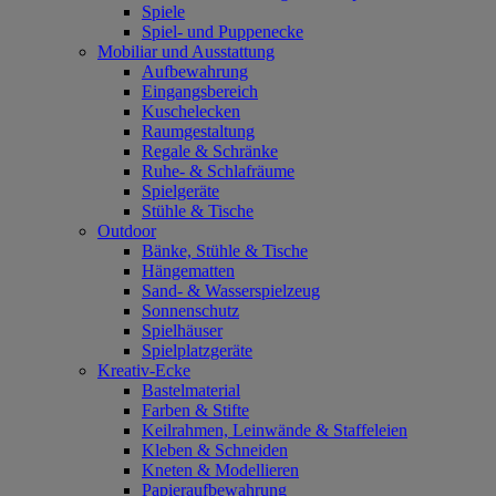
Spiele
Spiel- und Puppenecke
Mobiliar und Ausstattung
Aufbewahrung
Eingangsbereich
Kuschelecken
Raumgestaltung
Regale & Schränke
Ruhe- & Schlafräume
Spielgeräte
Stühle & Tische
Outdoor
Bänke, Stühle & Tische
Hängematten
Sand- & Wasserspielzeug
Sonnenschutz
Spielhäuser
Spielplatzgeräte
Kreativ-Ecke
Bastelmaterial
Farben & Stifte
Keilrahmen, Leinwände & Staffeleien
Kleben & Schneiden
Kneten & Modellieren
Papieraufbewahrung