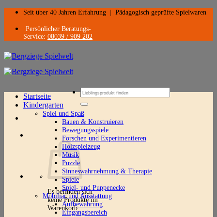
Zum
Seit über 40 Jahren Erfahrung
|
Pädagogisch geprüfte Spielwaren
Inhalt
springen
Persönlicher Beratungs-
Service:
08039 / 909 202
Suchen
Startseite
nach:
Kindergarten
Spiel und Spaß
Bauen & Konstruieren
Bewegungsspiele
Forschen und Experimentieren
Holzspielzeug
Musik
Puzzle
Sinneswahrnehmung & Therapie
Spiele
Spiel- und Puppenecke
Es befinden sich
Mobiliar und Ausstattung
keine Produkte im
Aufbewahrung
Warenkorb.
Eingangsbereich