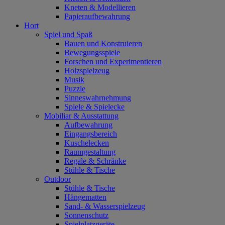
Kneten & Modellieren
Papieraufbewahrung
Hort
Spiel und Spaß
Bauen und Konstruieren
Bewegungsspiele
Forschen und Experimentieren
Holzspielzeug
Musik
Puzzle
Sinneswahrnehmung
Spiele & Spielecke
Mobiliar & Ausstattung
Aufbewahrung
Eingangsbereich
Kuschelecken
Raumgestaltung
Regale & Schränke
Stühle & Tische
Outdoor
Stühle & Tische
Hängematten
Sand- & Wasserspielzeug
Sonnenschutz
Spielplatzgeräte