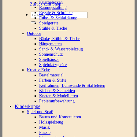
Kuschelecken
Zurück zum Shop
Raumgestaltung
Regale & Schränke
Suchen
Ruhe- & Schlafräume
nach:
Spielgeräte
Stühle & Tische
Outdoor
Bänke, Stühle & Tische
Hängematten
Sand- & Wasserspielzeug
Sonnenschutz
Spielhäuser
Spielplatzgeräte
Kreativ-Ecke
Bastelmaterial
Farben & Stifte
Keilrahmen, Leinwände & Staffeleien
Kleben & Schneiden
Kneten & Modellieren
Papieraufbewahrung
Kinderkrippe
Spiel und Spaß
Bauen und Konstruieren
Holzspielzeug
Musik
Puzzle