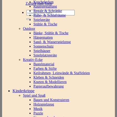
Kuschelecken
Zurück zum Shop
Raumgestaltung
Regale & Schränke
Suchen
Ruhe- & Schlafräume
nach:
Spielgeräte
Stühle & Tische
Outdoor
Bänke, Stühle & Tische
Hängematten
Sand- & Wasserspielzeug
Sonnenschutz
Spielhäuser
Spielplatzgeräte
Kreativ-Ecke
Bastelmaterial
Farben & Stifte
Keilrahmen, Leinwände & Staffeleien
Kleben & Schneiden
Kneten & Modellieren
Papieraufbewahrung
Kinderkrippe
Spiel und Spaß
Bauen und Konstruieren
Holzspielzeug
Musik
Puzzle