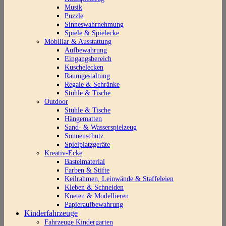
Musik
Puzzle
Sinneswahrnehmung
Spiele & Spielecke
Mobiliar & Ausstattung
Aufbewahrung
Eingangsbereich
Kuschelecken
Raumgestaltung
Regale & Schränke
Stühle & Tische
Outdoor
Stühle & Tische
Hängematten
Sand- & Wasserspielzeug
Sonnenschutz
Spielplatzgeräte
Kreativ-Ecke
Bastelmaterial
Farben & Stifte
Keilrahmen, Leinwände & Staffeleien
Kleben & Schneiden
Kneten & Modellieren
Papieraufbewahrung
Kinderfahrzeuge
Fahrzeuge Kindergarten