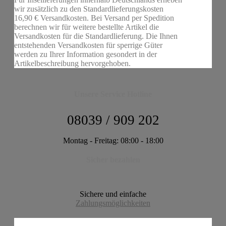
wir zusätzlich zu den Standardlieferungskosten
16,90 € Versandkosten. Bei Versand per Spedition
berechnen wir für weitere bestellte Artikel die
Versandkosten für die Standardlieferung. Die Ihnen
entstehenden Versandkosten für sperrige Güter
werden zu Ihrer Information gesondert in der
Artikelbeschreibung hervorgehoben.
Unsere Service Hotline
08039 / 909 202
Montag - Freitag: 08:00 - 18:00
Sicher bezahlen
Sichere und einfache
Zahlungsmöglichkeiten