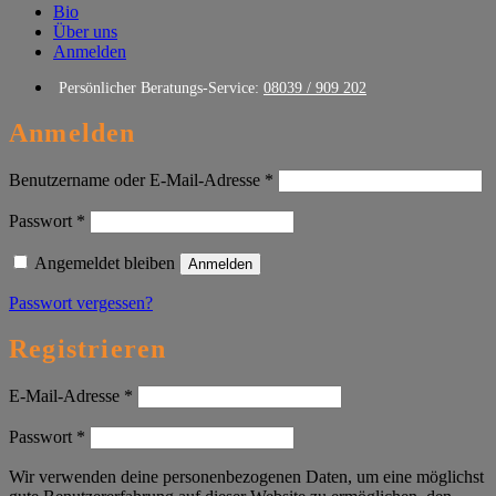
Bio
Über uns
Anmelden
Persönlicher Beratungs-Service:
08039 / 909 202
Anmelden
Erforderlich
Benutzername oder E-Mail-Adresse
*
Erforderlich
Passwort
*
Angemeldet bleiben
Anmelden
Passwort vergessen?
Registrieren
Erforderlich
E-Mail-Adresse
*
Erforderlich
Passwort
*
Wir verwenden deine personenbezogenen Daten, um eine möglichst