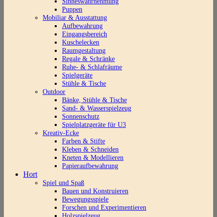
Sinneswahrnehmung
Puppen
Mobiliar & Ausstattung
Aufbewahrung
Eingangsbereich
Kuschelecken
Raumgestaltung
Regale & Schränke
Ruhe- & Schlafräume
Spielgeräte
Stühle & Tische
Outdoor
Bänke, Stühle & Tische
Sand- & Wasserspielzeug
Sonnenschutz
Spielplatzgeräte für U3
Kreativ-Ecke
Farben & Stifte
Kleben & Schneiden
Kneten & Modellieren
Papieraufbewahrung
Hort
Spiel und Spaß
Bauen und Konstruieren
Bewegungsspiele
Forschen und Experimentieren
Holzspielzeug