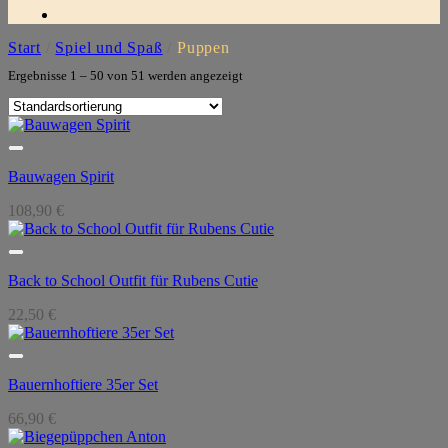
Start
/
Spiel und Spaß
/
Puppen
Ergebnisse 1 – 50 von 51 werden angezeigt
Bauwagen Spirit
108,90
€
Back to School Outfit für Rubens Cutie
22,50
€
Bauernhoftiere 35er Set
66,90
€