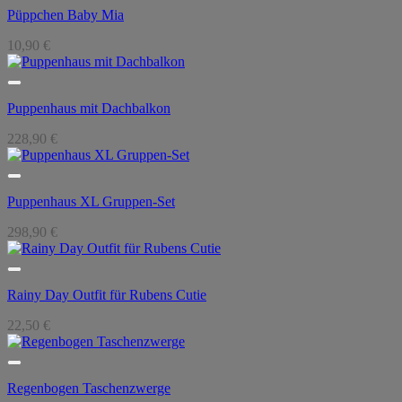
Püppchen Baby Mia
10,90
€
Puppenhaus mit Dachbalkon
228,90
€
Puppenhaus XL Gruppen-Set
298,90
€
Rainy Day Outfit für Rubens Cutie
22,50
€
Regenbogen Taschenzwerge