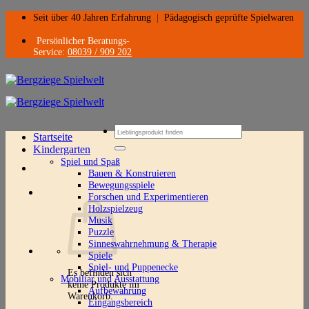
Zum
Seit über 40 Jahren Erfahrung
|
Pädagogisch geprüfte Spielwaren
Inhalt
springen
Persönlicher Beratungs-
Service:
08039 / 909 202
Suchen
Startseite
nach:
Kindergarten
Spiel und Spaß
Bauen & Konstruieren
Bewegungsspiele
Forschen und Experimentieren
Holzspielzeug
Musik
Puzzle
Sinneswahrnehmung & Therapie
Spiele
Spiel- und Puppenecke
Es befinden sich
Mobiliar und Ausstattung
keine Produkte im
Aufbewahrung
Warenkorb.
Eingangsbereich