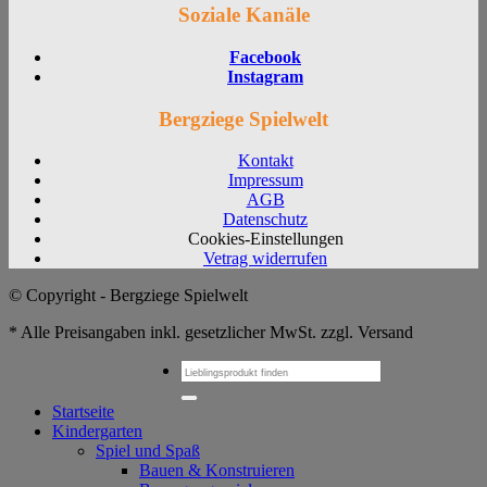
Soziale Kanäle
Facebook
Instagram
Bergziege Spielwelt
Kontakt
Impressum
AGB
Datenschutz
Cookies-Einstellungen
Vetrag widerrufen
© Copyright - Bergziege Spielwelt
* Alle Preisangaben inkl. gesetzlicher MwSt. zzgl. Versand
Suchen
nach:
Startseite
Kindergarten
Spiel und Spaß
Bauen & Konstruieren