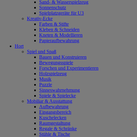
Sand- & Wasserspielzeug
Sonnenschutz
Spielplatzgeräte für U3
Kreativ-Ecke
Farben & Stifte
Kleben & Schneiden
Kneten & Modellieren
Papieraufbewahrung
Hort
Spiel und Spaß
Bauen und Konstruieren
Bewegungsspiele
Forschen und Experimentieren
Holzspielzeug
Musik
Puzzle
Sinneswahrnehmung
Spiele & Spielecke
Mobiliar & Ausstattung
Aufbewahrung
Eingangsbereich
Kuschelecken
Raumgestaltung
Regale & Schränke
Stühle & Tische