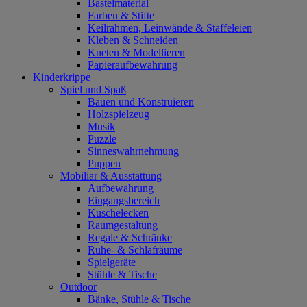
Bastelmaterial
Farben & Stifte
Keilrahmen, Leinwände & Staffeleien
Kleben & Schneiden
Kneten & Modellieren
Papieraufbewahrung
Kinderkrippe
Spiel und Spaß
Bauen und Konstruieren
Holzspielzeug
Musik
Puzzle
Sinneswahrnehmung
Puppen
Mobiliar & Ausstattung
Aufbewahrung
Eingangsbereich
Kuschelecken
Raumgestaltung
Regale & Schränke
Ruhe- & Schlafräume
Spielgeräte
Stühle & Tische
Outdoor
Bänke, Stühle & Tische