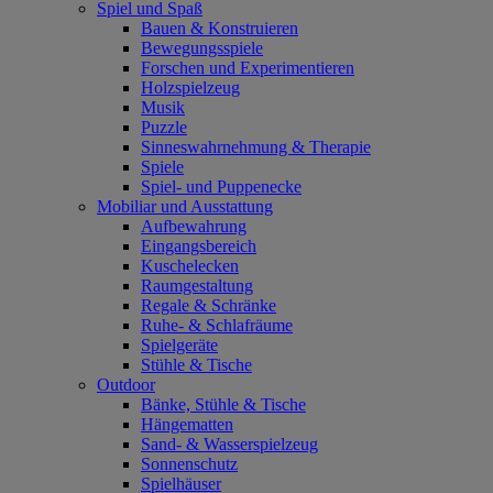
Spiel und Spaß
Bauen & Konstruieren
Bewegungsspiele
Forschen und Experimentieren
Holzspielzeug
Musik
Puzzle
Sinneswahrnehmung & Therapie
Spiele
Spiel- und Puppenecke
Mobiliar und Ausstattung
Aufbewahrung
Eingangsbereich
Kuschelecken
Raumgestaltung
Regale & Schränke
Ruhe- & Schlafräume
Spielgeräte
Stühle & Tische
Outdoor
Bänke, Stühle & Tische
Hängematten
Sand- & Wasserspielzeug
Sonnenschutz
Spielhäuser