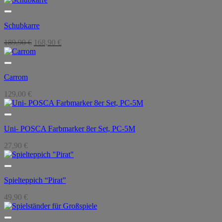
Schubkarre
Ursprünglicher
Aktueller
189,90
€
168,90
€
Preis
Preis
war:
ist:
189,90 €
168,90 €.
Carrom
129,00
€
Uni- POSCA Farbmarker 8er Set, PC-5M
27,90
€
Spielteppich “Pirat”
49,90
€