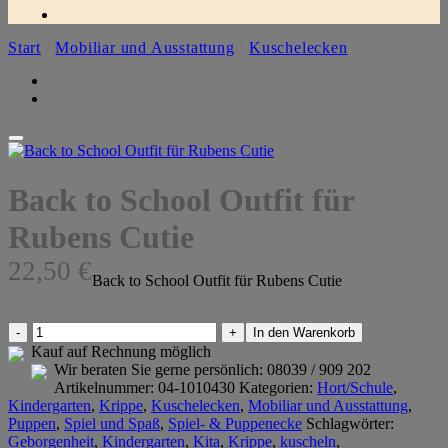
Start
/
Mobiliar und Ausstattung
/
Kuschelecken
Back to School Outfit für
Rubens Cutie
22,50
€
Back to School Outfit für Rubens Cutie
Back
In den Warenkorb
to
Kauf auf Rechnung möglich
School
Wir beraten Sie gerne persönlich:
08039 / 909 202
Outfit
Artikelnummer:
04-1010430
Kategorien:
Hort/Schule
,
für
Kindergarten
,
Krippe
,
Kuschelecken
,
Mobiliar und Ausstattung
,
Rubens
Puppen
,
Spiel und Spaß
,
Spiel- & Puppenecke
Schlagwörter:
Cutie
Geborgenheit
,
Kindergarten
,
Kita
,
Krippe
,
kuscheln
,