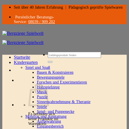
Zum
Seit über 40 Jahren Erfahrung
|
Pädagogisch geprüfte Spielwaren
Inhalt
springen
Persönlicher Beratungs-
Service:
08039 / 909 202
Suchen
Startseite
nach:
Kindergarten
Spiel und Spaß
Bauen & Konstruieren
Bewegungsspiele
Forschen und Experimentieren
Holzspielzeug
Musik
Puzzle
Sinneswahrnehmung & Therapie
Spiele
Spiel- und Puppenecke
Es befinden sich
Mobiliar und Ausstattung
keine Produkte im
Aufbewahrung
Warenkorb.
Eingangsbereich