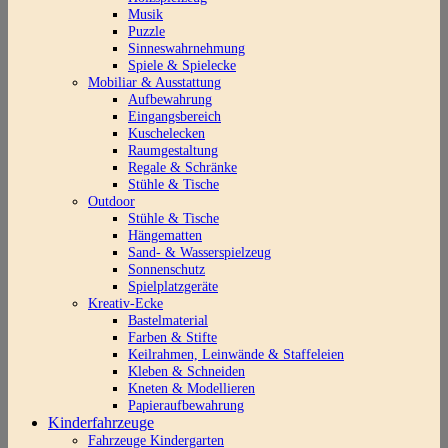
Musik
Puzzle
Sinneswahrnehmung
Spiele & Spielecke
Mobiliar & Ausstattung
Aufbewahrung
Eingangsbereich
Kuschelecken
Raumgestaltung
Regale & Schränke
Stühle & Tische
Outdoor
Stühle & Tische
Hängematten
Sand- & Wasserspielzeug
Sonnenschutz
Spielplatzgeräte
Kreativ-Ecke
Bastelmaterial
Farben & Stifte
Keilrahmen, Leinwände & Staffeleien
Kleben & Schneiden
Kneten & Modellieren
Papieraufbewahrung
Kinderfahrzeuge
Fahrzeuge Kindergarten