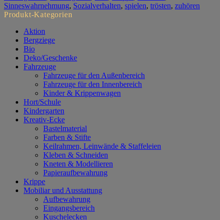
Menge
Sinneswahrnehmung
,
Sozialverhalten
,
spielen
,
trösten
,
zuhören
Produkt-Kategorien
Aktion
Bergziege
Bio
Deko/Geschenke
Fahrzeuge
Fahrzeuge für den Außenbereich
Fahrzeuge für den Innenbereich
Kinder & Krippenwagen
Hort/Schule
Kindergarten
Kreativ-Ecke
Bastelmaterial
Farben & Stifte
Keilrahmen, Leinwände & Staffeleien
Kleben & Schneiden
Kneten & Modellieren
Papieraufbewahrung
Krippe
Mobiliar und Ausstattung
Aufbewahrung
Eingangsbereich
Kuschelecken