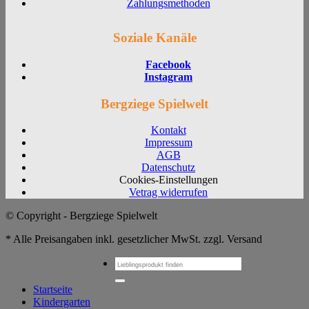
Zahlungsmethoden
Soziale Kanäle
Facebook
Instagram
Bergziege Spielwelt
Kontakt
Impressum
AGB
Datenschutz
Cookies-Einstellungen
Vetrag widerrufen
© Copyright - Bergziege Spielwelt
* Alle Preisangaben inkl. gesetzlicher MwSt. zzgl. Versand
Suchen
nach:
Startseite
Kindergarten