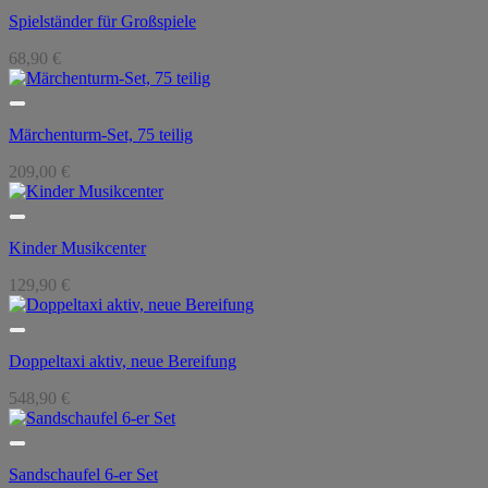
Spielständer für Großspiele
68,90
€
Märchenturm-Set, 75 teilig
209,00
€
Kinder Musikcenter
129,90
€
Doppeltaxi aktiv, neue Bereifung
548,90
€
Sandschaufel 6-er Set