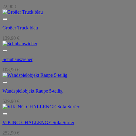
22,90
€
Großer Truck blau
139,90
€
Schuhauszieher
108,90
€
Wandspielobjekt Raupe 5-teilig
529,90
€
VIKING CHALLENGE Sofa Surfer
252,90
€