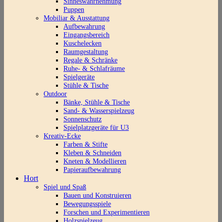
Sinneswahrnehmung
Puppen
Mobiliar & Ausstattung
Aufbewahrung
Eingangsbereich
Kuschelecken
Raumgestaltung
Regale & Schränke
Ruhe- & Schlafräume
Spielgeräte
Stühle & Tische
Outdoor
Bänke, Stühle & Tische
Sand- & Wasserspielzeug
Sonnenschutz
Spielplatzgeräte für U3
Kreativ-Ecke
Farben & Stifte
Kleben & Schneiden
Kneten & Modellieren
Papieraufbewahrung
Hort
Spiel und Spaß
Bauen und Konstruieren
Bewegungsspiele
Forschen und Experimentieren
Holzspielzeug