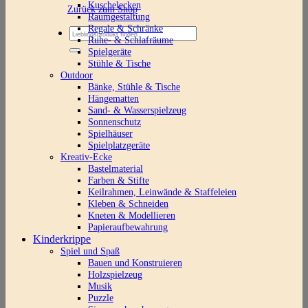
Kuschelecken
Zurück zum Shop
Raumgestaltung
Regale & Schränke
Suchen
Ruhe- & Schlafräume
nach:
Spielgeräte
Stühle & Tische
Outdoor
Bänke, Stühle & Tische
Hängematten
Sand- & Wasserspielzeug
Sonnenschutz
Spielhäuser
Spielplatzgeräte
Kreativ-Ecke
Bastelmaterial
Farben & Stifte
Keilrahmen, Leinwände & Staffeleien
Kleben & Schneiden
Kneten & Modellieren
Papieraufbewahrung
Kinderkrippe
Spiel und Spaß
Bauen und Konstruieren
Holzspielzeug
Musik
Puzzle