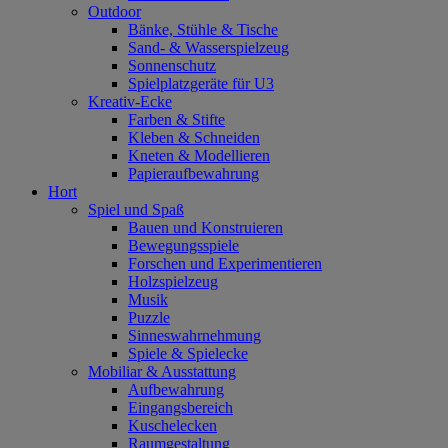
Outdoor
Bänke, Stühle & Tische
Sand- & Wasserspielzeug
Sonnenschutz
Spielplatzgeräte für U3
Kreativ-Ecke
Farben & Stifte
Kleben & Schneiden
Kneten & Modellieren
Papieraufbewahrung
Hort
Spiel und Spaß
Bauen und Konstruieren
Bewegungsspiele
Forschen und Experimentieren
Holzspielzeug
Musik
Puzzle
Sinneswahrnehmung
Spiele & Spielecke
Mobiliar & Ausstattung
Aufbewahrung
Eingangsbereich
Kuschelecken
Raumgestaltung