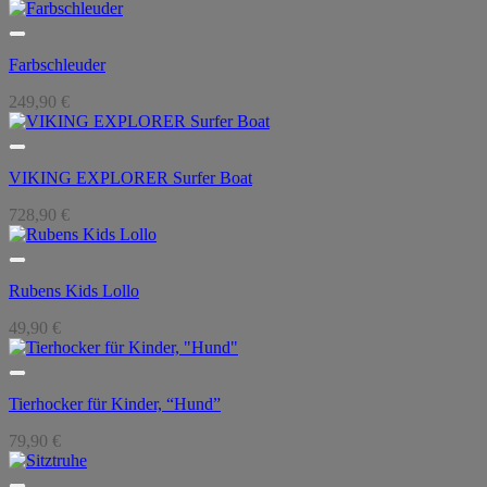
Farbschleuder
249,90
€
VIKING EXPLORER Surfer Boat
728,90
€
Rubens Kids Lollo
49,90
€
Tierhocker für Kinder, “Hund”
79,90
€