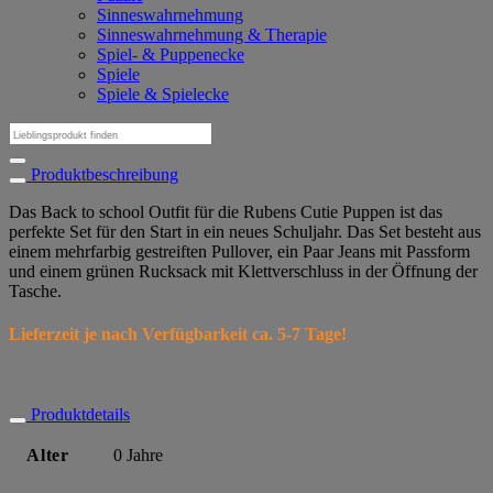
Sinneswahrnehmung
Sinneswahrnehmung & Therapie
Spiel- & Puppenecke
Spiele
Spiele & Spielecke
Suchen
nach:
Produktbeschreibung
Das Back to school Outfit für die Rubens Cutie Puppen ist das
perfekte Set für den Start in ein neues Schuljahr. Das Set besteht aus
einem mehrfarbig gestreiften Pullover, ein Paar Jeans mit Passform
und einem grünen Rucksack mit Klettverschluss in der Öffnung der
Tasche.
Lieferzeit je nach Verfügbarkeit ca. 5-7 Tage!
Produktdetails
Alter
0 Jahre