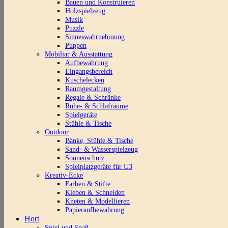
Bauen und Konstruieren
Holzspielzeug
Musik
Puzzle
Sinneswahrnehmung
Puppen
Mobiliar & Ausstattung
Aufbewahrung
Eingangsbereich
Kuschelecken
Raumgestaltung
Regale & Schränke
Ruhe- & Schlafräume
Spielgeräte
Stühle & Tische
Outdoor
Bänke, Stühle & Tische
Sand- & Wasserspielzeug
Sonnenschutz
Spielplatzgeräte für U3
Kreativ-Ecke
Farben & Stifte
Kleben & Schneiden
Kneten & Modellieren
Papieraufbewahrung
Hort
Spiel und Spaß