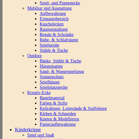
Spiel- und Puppenecke
Mobiliar und Ausstattung
Aufbewahrung
Eingangsbereich
Kuschelecken
Raumgestaltung
Regale & Schränke
Ruhe- & Schlafräume
Spielgeräte
Stühle & Tische
Outdoor
Bänke, Stühle & Tische
Hängematten
Sand- & Wasserspielzeug
Sonnenschutz
Spielhäuser
Spielplatzgeräte
Kreativ-Ecke
Bastelmaterial
Farben & Stifte
Keilrahmen, Leinwände & Staffeleien
Kleben & Schneiden
Kneten & Modellieren
Papieraufbewahrung
Kinderkrippe
Spiel und Spaß