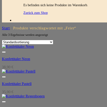
Es befinden sich keine Produkte im Warenkorb.
Zurück zum Shop
Start
/
Produkte verschlagwortet mit „Feier“
Alle 3 Ergebnisse werden angezeigt
Konfettitaler Neon
38,90
€
Konfettitaler Pastell
35,90
€