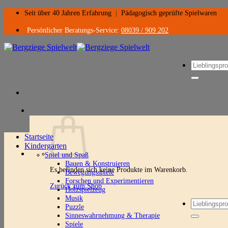
Zum
Seit über 40 Jahren Erfahrung
|
Pädagogisch geprüfte Spielwaren
Inhalt
springen
Persönlicher Beratungs-Service:
08039 / 909 202
Suchen
nach:
Startseite
Kindergarten
Spiel und Spaß
Bauen & Konstruieren
Es befinden sich keine Produkte im Warenkorb.
Bewegungsspiele
Forschen und Experimentieren
Zurück zum Shop
Holzspielzeug
Musik
Suchen
Puzzle
nach:
Sinneswahrnehmung & Therapie
Spiele