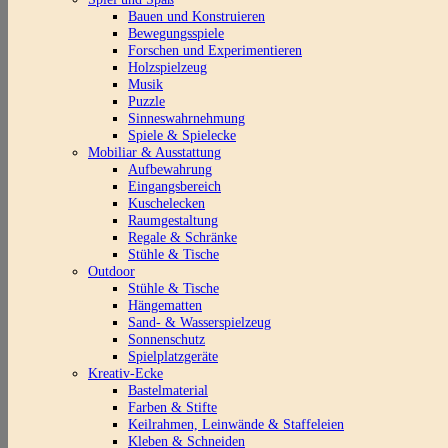
Bauen und Konstruieren
Bewegungsspiele
Forschen und Experimentieren
Holzspielzeug
Musik
Puzzle
Sinneswahrnehmung
Spiele & Spielecke
Mobiliar & Ausstattung
Aufbewahrung
Eingangsbereich
Kuschelecken
Raumgestaltung
Regale & Schränke
Stühle & Tische
Outdoor
Stühle & Tische
Hängematten
Sand- & Wasserspielzeug
Sonnenschutz
Spielplatzgeräte
Kreativ-Ecke
Bastelmaterial
Farben & Stifte
Keilrahmen, Leinwände & Staffeleien
Kleben & Schneiden