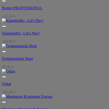
Bongo PROFESSIONAL
131,90
€
Klangkoffer „Let’s Play“
168,90
€
Festtagsspirale Bunt
56,90
€
Oskar
109,90
€