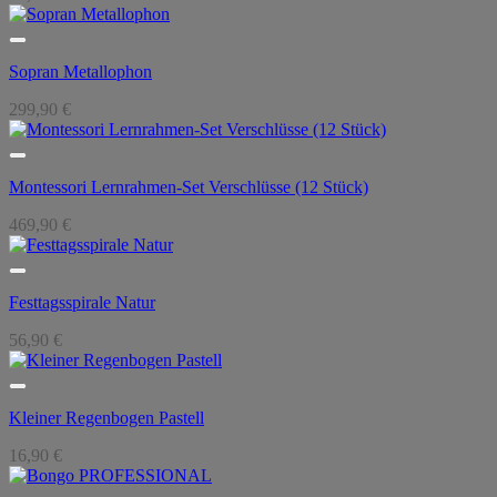
Sopran Metallophon
299,90
€
Montessori Lernrahmen-Set Verschlüsse (12 Stück)
469,90
€
Festtagsspirale Natur
56,90
€
Kleiner Regenbogen Pastell
16,90
€