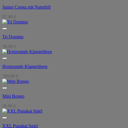
Junior Conga mit Naturfell
97,90
€
Tri Domino
39,90
€
Horizontale Klangröhren
789,90
€
Mini Bongo
36,90
€
XXL Punakai Spiel