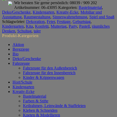
Menge
Wir beraten Sie gerne persönlich:
08039 / 909 202
Artikelnummer:
06-43095
Kategorien:
Bastelmaterial
,
Deko/Geschenke
,
Kindergarten
,
Kreativ-Ecke
,
Mobiliar und
Ausstattung
,
Raumgestaltung
,
Sinneswahrnehmung
,
Spiel und Spaß
Schlagwörter:
Dekoration
,
Feier
,
Festtage
,
Geburtstag
,
Kindergarten
,
Kita
,
Konfetti
,
Muttertag
,
Party
,
Pastell
,
räumliches
Denken
,
Schultag
,
taler
Produkt-Kategorien
Aktion
Bergziege
Bio
Deko/Geschenke
Fahrzeuge
Fahrzeuge für den Außenbereich
Fahrzeuge für den Innenbereich
Kinder & Krippenwagen
Hort/Schule
Kindergarten
Kreativ-Ecke
Bastelmaterial
Farben & Stifte
Keilrahmen, Leinwände & Staffeleien
Kleben & Schneiden
Kneten & Modellieren