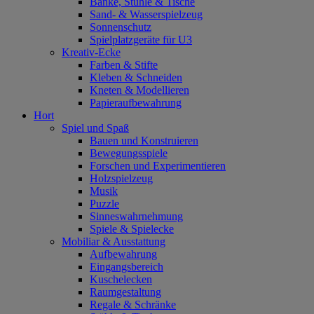
Bänke, Stühle & Tische
Sand- & Wasserspielzeug
Sonnenschutz
Spielplatzgeräte für U3
Kreativ-Ecke
Farben & Stifte
Kleben & Schneiden
Kneten & Modellieren
Papieraufbewahrung
Hort
Spiel und Spaß
Bauen und Konstruieren
Bewegungsspiele
Forschen und Experimentieren
Holzspielzeug
Musik
Puzzle
Sinneswahrnehmung
Spiele & Spielecke
Mobiliar & Ausstattung
Aufbewahrung
Eingangsbereich
Kuschelecken
Raumgestaltung
Regale & Schränke