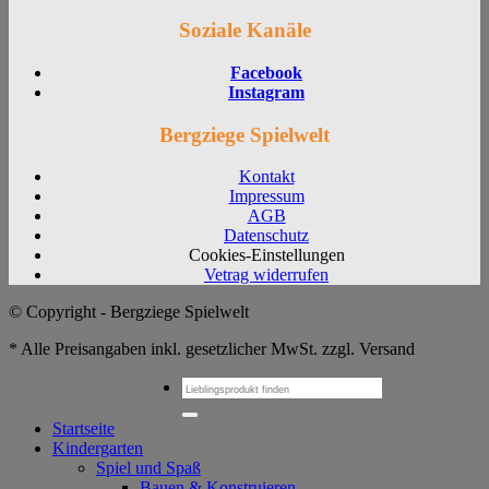
Soziale Kanäle
Facebook
Instagram
Bergziege Spielwelt
Kontakt
Impressum
AGB
Datenschutz
Cookies-Einstellungen
Vetrag widerrufen
© Copyright - Bergziege Spielwelt
* Alle Preisangaben inkl. gesetzlicher MwSt. zzgl. Versand
Suchen
nach:
Startseite
Kindergarten
Spiel und Spaß
Bauen & Konstruieren