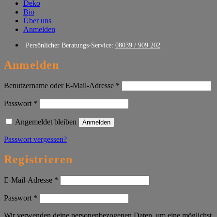
Deko
Bio
Über uns
Anmelden
Persönlicher Beratungs-Service:
08039 / 909 202
Anmelden
Erforderlich
Benutzername oder E-Mail-Adresse
*
Erforderlich
Passwort
*
Angemeldet bleiben
Anmelden
Passwort vergessen?
Registrieren
Erforderlich
E-Mail-Adresse
*
Erforderlich
Passwort
*
Wir verwenden deine personenbezogenen Daten, um eine möglichst