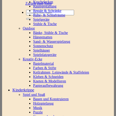
Kuschelecken
Zurück zum Shop
Raumgestaltung
Regale & Schränke
Suchen
Ruhe- & Schlafräume
nach:
Spielgeräte
Stühle & Tische
Outdoor
Bänke, Stühle & Tische
Hängematten
Sand- & Wasserspielzeug
Sonnenschutz
Spielhäuser
Spielplatzgeräte
Kreativ-Ecke
Bastelmaterial
Farben & Stifte
Keilrahmen, Leinwände & Staffeleien
Kleben & Schneiden
Kneten & Modellieren
Papieraufbewahrung
Kinderkrippe
Spiel und Spaß
Bauen und Konstruieren
Holzspielzeug
Musik
Puzzle