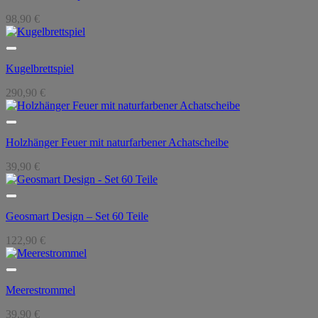
98,90
€
Kugelbrettspiel
290,90
€
Holzhänger Feuer mit naturfarbener Achatscheibe
39,90
€
Geosmart Design – Set 60 Teile
122,90
€
Meerestrommel
39,90
€