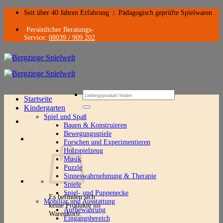
Zum
Seit über 40 Jahren Erfahrung
|
Pädagogisch geprüfte Spielwaren
Inhalt
springen
Persönlicher Beratungs-
Service:
08039 / 909 202
Suchen
Startseite
nach:
Kindergarten
Spiel und Spaß
Bauen & Konstruieren
Bewegungsspiele
Forschen und Experimentieren
Holzspielzeug
Musik
Puzzle
Sinneswahrnehmung & Therapie
Spiele
Spiel- und Puppenecke
Es befinden sich
Mobiliar und Ausstattung
keine Produkte im
Aufbewahrung
Warenkorb.
Eingangsbereich