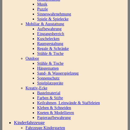
Musik
Puzzle
Sinneswahrnehmung
Spiele & Spielecke
Mobiliar & Ausstattung
Aufbewahrung
Eingangsbereich
Kuschelecken
Raumgestaltung
Regale & Schränke
Stühle & Tische
Outdoor
Stühle & Tische
Hängematten
Sand- & Wasserspielzeug
Sonnenschutz
Spielplatzgeräte
Kreativ-Ecke
Bastelmaterial
Farben & Stifte
Keilrahmen, Leinwände & Staffeleien
Kleben & Schneiden
Kneten & Modellieren
Papieraufbewahrung
Kinderfahrzeuge
Fahrzeuge Kindergarten