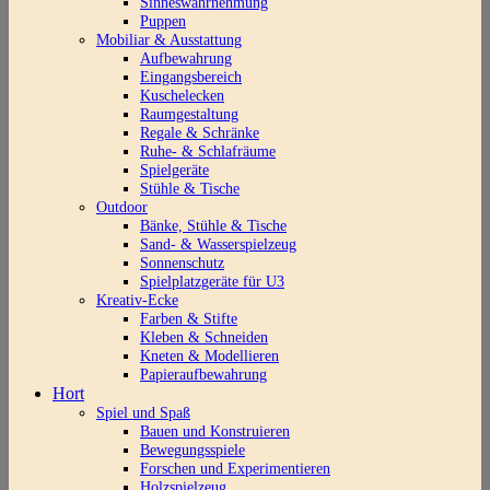
Sinneswahrnehmung
Puppen
Mobiliar & Ausstattung
Aufbewahrung
Eingangsbereich
Kuschelecken
Raumgestaltung
Regale & Schränke
Ruhe- & Schlafräume
Spielgeräte
Stühle & Tische
Outdoor
Bänke, Stühle & Tische
Sand- & Wasserspielzeug
Sonnenschutz
Spielplatzgeräte für U3
Kreativ-Ecke
Farben & Stifte
Kleben & Schneiden
Kneten & Modellieren
Papieraufbewahrung
Hort
Spiel und Spaß
Bauen und Konstruieren
Bewegungsspiele
Forschen und Experimentieren
Holzspielzeug