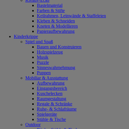
Kreativ-Ecke
Bastelmaterial
Farben & Stifte
Keilrahmen, Leinwände & Staffeleien
Kleben & Schneiden
Kneten & Modellieren
Papieraufbewahrung
Kinderkrippe
Spiel und Spaß
Bauen und Konstruieren
Holzspielzeug
Musik
Puzzle
Sinneswahrnehmung
Puppen
Mobiliar & Ausstattung
Aufbewahrung
Eingangsbereich
Kuschelecken
Raumgestaltung
Regale & Schränke
Ruhe- & Schlafräume
Spielgeräte
Stühle & Tische
Outdoor