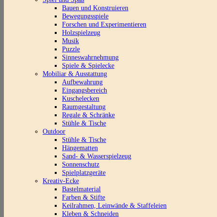
Bauen und Konstruieren
Bewegungsspiele
Forschen und Experimentieren
Holzspielzeug
Musik
Puzzle
Sinneswahrnehmung
Spiele & Spielecke
Mobiliar & Ausstattung
Aufbewahrung
Eingangsbereich
Kuschelecken
Raumgestaltung
Regale & Schränke
Stühle & Tische
Outdoor
Stühle & Tische
Hängematten
Sand- & Wasserspielzeug
Sonnenschutz
Spielplatzgeräte
Kreativ-Ecke
Bastelmaterial
Farben & Stifte
Keilrahmen, Leinwände & Staffeleien
Kleben & Schneiden