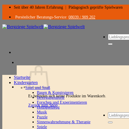
Zum
Seit über 40 Jahren Erfahrung
|
Pädagogisch geprüfte Spielwaren
Inhalt
springen
Persönlicher Beratungs-Service:
08039 / 909 202
Suchen
nach:
Startseite
Kindergarten
Spiel und Spaß
Bauen & Konstruieren
Es befinden sich keine Produkte im Warenkorb.
Bewegungsspiele
Forschen und Experimentieren
Zurück zum Shop
Holzspielzeug
Musik
Suchen
Puzzle
nach:
Sinneswahrnehmung & Therapie
Spiele