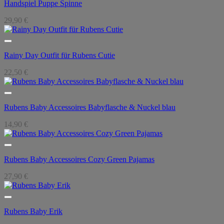
Handspiel Puppe Spinne
29,90
€
Rainy Day Outfit für Rubens Cutie
22,50
€
Rubens Baby Accessoires Babyflasche & Nuckel blau
14,90
€
Rubens Baby Accessoires Cozy Green Pajamas
27,90
€
Rubens Baby Erik