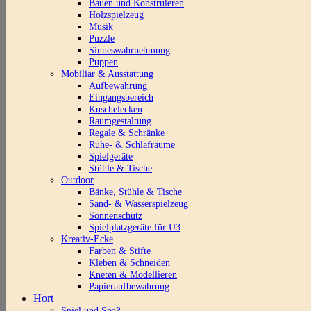
Bauen und Konstruieren
Holzspielzeug
Musik
Puzzle
Sinneswahrnehmung
Puppen
Mobiliar & Ausstattung
Aufbewahrung
Eingangsbereich
Kuschelecken
Raumgestaltung
Regale & Schränke
Ruhe- & Schlafräume
Spielgeräte
Stühle & Tische
Outdoor
Bänke, Stühle & Tische
Sand- & Wasserspielzeug
Sonnenschutz
Spielplatzgeräte für U3
Kreativ-Ecke
Farben & Stifte
Kleben & Schneiden
Kneten & Modellieren
Papieraufbewahrung
Hort
Spiel und Spaß