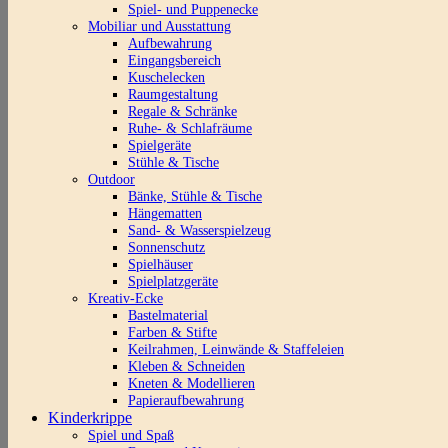
Spiel- und Puppenecke
Mobiliar und Ausstattung
Aufbewahrung
Eingangsbereich
Kuschelecken
Raumgestaltung
Regale & Schränke
Ruhe- & Schlafräume
Spielgeräte
Stühle & Tische
Outdoor
Bänke, Stühle & Tische
Hängematten
Sand- & Wasserspielzeug
Sonnenschutz
Spielhäuser
Spielplatzgeräte
Kreativ-Ecke
Bastelmaterial
Farben & Stifte
Keilrahmen, Leinwände & Staffeleien
Kleben & Schneiden
Kneten & Modellieren
Papieraufbewahrung
Kinderkrippe
Spiel und Spaß