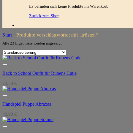
Es befinden sich keine Produkte im Warenkorb.
Zurück zum Shop
Start
/
Produkte verschlagwortet mit „trösten“
Alle 23 Ergebnisse werden angezeigt
Back to School Outfit für Rubens Cutie
22,50
€
Handspiel Puppe Abraxas
40,90
€