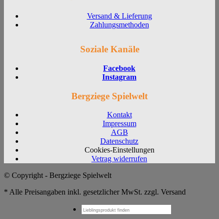
Versand & Lieferung
Zahlungsmethoden
Soziale Kanäle
Facebook
Instagram
Bergziege Spielwelt
Kontakt
Impressum
AGB
Datenschutz
Cookies-Einstellungen
Vetrag widerrufen
© Copyright - Bergziege Spielwelt
* Alle Preisangaben inkl. gesetzlicher MwSt. zzgl. Versand
Suchen
nach: