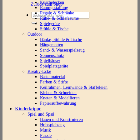
Kuschelecken
Zurück zum Shop
Raumgestaltung
Regale & Schränke
Suchen
Ruhe- & Schlafräume
nach:
Spielgeräte
Stühle & Tische
Outdoor
Bänke, Stühle & Tische
Hängematten
Sand- & Wasserspielzeug
Sonnenschutz
Spielhäuser
Spielplatzgeräte
Kreativ-Ecke
Bastelmaterial
Farben & Stifte
Keilrahmen, Leinwände & Staffeleien
Kleben & Schneiden
Kneten & Modellieren
Papieraufbewahrung
Kinderkrippe
Spiel und Spaß
Bauen und Konstruieren
Holzspielzeug
Musik
Puzzle