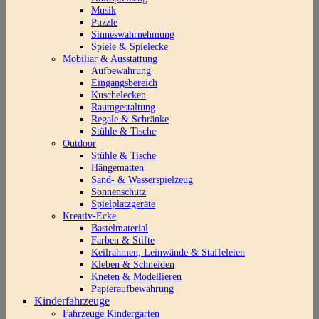
Musik
Puzzle
Sinneswahrnehmung
Spiele & Spielecke
Mobiliar & Ausstattung
Aufbewahrung
Eingangsbereich
Kuschelecken
Raumgestaltung
Regale & Schränke
Stühle & Tische
Outdoor
Stühle & Tische
Hängematten
Sand- & Wasserspielzeug
Sonnenschutz
Spielplatzgeräte
Kreativ-Ecke
Bastelmaterial
Farben & Stifte
Keilrahmen, Leinwände & Staffeleien
Kleben & Schneiden
Kneten & Modellieren
Papieraufbewahrung
Kinderfahrzeuge
Fahrzeuge Kindergarten