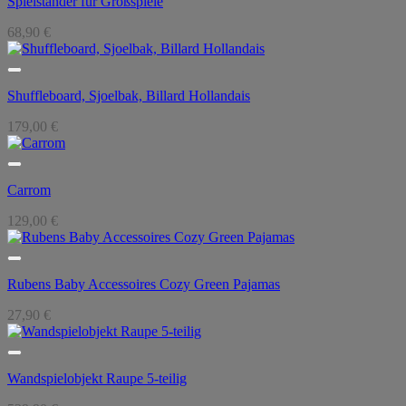
Spielständer für Großspiele
68,90
€
Shuffleboard, Sjoelbak, Billard Hollandais
179,00
€
Carrom
129,00
€
Rubens Baby Accessoires Cozy Green Pajamas
27,90
€
Wandspielobjekt Raupe 5-teilig