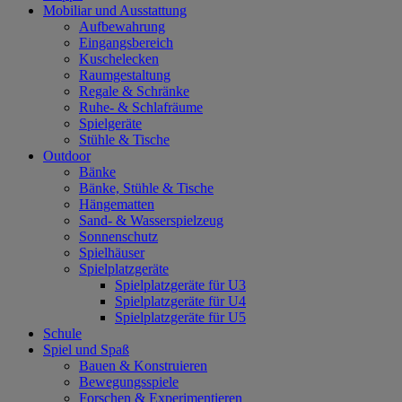
Mobiliar und Ausstattung
Aufbewahrung
Eingangsbereich
Kuschelecken
Raumgestaltung
Regale & Schränke
Ruhe- & Schlafräume
Spielgeräte
Stühle & Tische
Outdoor
Bänke
Bänke, Stühle & Tische
Hängematten
Sand- & Wasserspielzeug
Sonnenschutz
Spielhäuser
Spielplatzgeräte
Spielplatzgeräte für U3
Spielplatzgeräte für U4
Spielplatzgeräte für U5
Schule
Spiel und Spaß
Bauen & Konstruieren
Bewegungsspiele
Forschen & Experimentieren