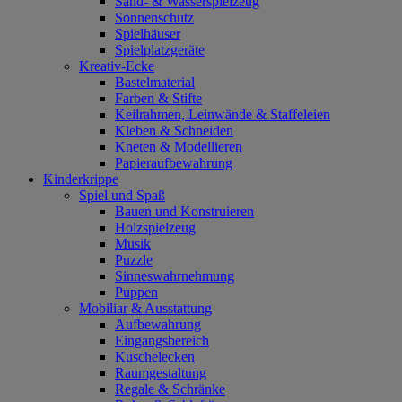
Sand- & Wasserspielzeug
Sonnenschutz
Spielhäuser
Spielplatzgeräte
Kreativ-Ecke
Bastelmaterial
Farben & Stifte
Keilrahmen, Leinwände & Staffeleien
Kleben & Schneiden
Kneten & Modellieren
Papieraufbewahrung
Kinderkrippe
Spiel und Spaß
Bauen und Konstruieren
Holzspielzeug
Musik
Puzzle
Sinneswahrnehmung
Puppen
Mobiliar & Ausstattung
Aufbewahrung
Eingangsbereich
Kuschelecken
Raumgestaltung
Regale & Schränke