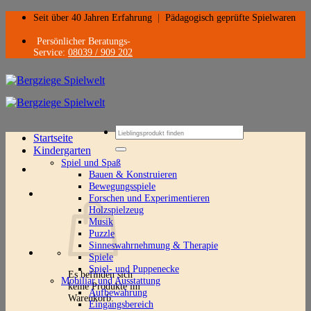
Zum
Seit über 40 Jahren Erfahrung
|
Pädagogisch geprüfte Spielwaren
Inhalt
springen
Persönlicher Beratungs-
Service:
08039 / 909 202
Suchen
Startseite
nach:
Kindergarten
Spiel und Spaß
Bauen & Konstruieren
Bewegungsspiele
Forschen und Experimentieren
Holzspielzeug
Musik
Puzzle
Sinneswahrnehmung & Therapie
Spiele
Spiel- und Puppenecke
Es befinden sich
Mobiliar und Ausstattung
keine Produkte im
Aufbewahrung
Warenkorb.
Eingangsbereich