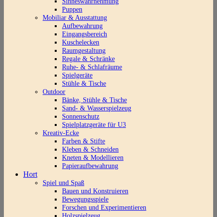
Sinneswahrnehmung
Puppen
Mobiliar & Ausstattung
Aufbewahrung
Eingangsbereich
Kuschelecken
Raumgestaltung
Regale & Schränke
Ruhe- & Schlafräume
Spielgeräte
Stühle & Tische
Outdoor
Bänke, Stühle & Tische
Sand- & Wasserspielzeug
Sonnenschutz
Spielplatzgeräte für U3
Kreativ-Ecke
Farben & Stifte
Kleben & Schneiden
Kneten & Modellieren
Papieraufbewahrung
Hort
Spiel und Spaß
Bauen und Konstruieren
Bewegungsspiele
Forschen und Experimentieren
Holzspielzeug