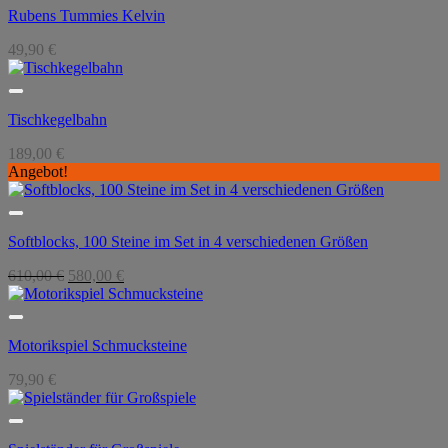
Rubens Tummies Kelvin
49,90
€
Tischkegelbahn
189,00
€
Angebot!
Softblocks, 100 Steine im Set in 4 verschiedenen Größen
Ursprünglicher
Aktueller
610,00
€
580,00
€
Preis
Preis
war:
ist:
610,00 €
580,00 €.
Motorikspiel Schmucksteine
79,90
€