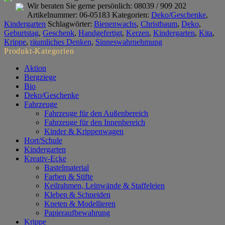
Kerzen
Wir beraten Sie gerne persönlich:
08039 / 909 202
(10%)
Artikelnummer:
06-05183
Kategorien:
Deko/Geschenke
,
VE
Kindergarten
Schlagwörter:
Bienenwachs
,
Christbaum
,
Deko
,
24
Geburtstag
,
Geschenk
,
Handgefertigt
,
Kerzen
,
Kindergarten
,
Kita
,
Stk.
Krippe
,
räumliches Denken
,
Sinneswahrnehmung
Menge
Produkt-Kategorien
Aktion
Bergziege
Bio
Deko/Geschenke
Fahrzeuge
Fahrzeuge für den Außenbereich
Fahrzeuge für den Innenbereich
Kinder & Krippenwagen
Hort/Schule
Kindergarten
Kreativ-Ecke
Bastelmaterial
Farben & Stifte
Keilrahmen, Leinwände & Staffeleien
Kleben & Schneiden
Kneten & Modellieren
Papieraufbewahrung
Krippe