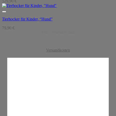
529,90
€
Tierhocker für Kinder, “Hund”
79,90
€
Wir versenden mit
Versandkosten