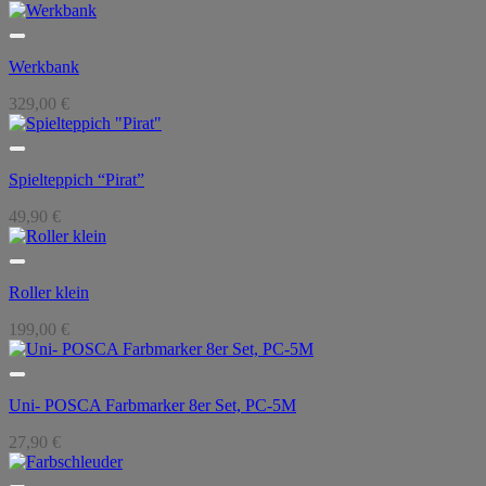
Werkbank
329,00
€
Spielteppich “Pirat”
49,90
€
Roller klein
199,00
€
Uni- POSCA Farbmarker 8er Set, PC-5M
27,90
€