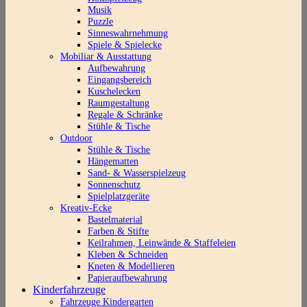
Musik
Puzzle
Sinneswahrnehmung
Spiele & Spielecke
Mobiliar & Ausstattung
Aufbewahrung
Eingangsbereich
Kuschelecken
Raumgestaltung
Regale & Schränke
Stühle & Tische
Outdoor
Stühle & Tische
Hängematten
Sand- & Wasserspielzeug
Sonnenschutz
Spielplatzgeräte
Kreativ-Ecke
Bastelmaterial
Farben & Stifte
Keilrahmen, Leinwände & Staffeleien
Kleben & Schneiden
Kneten & Modellieren
Papieraufbewahrung
Kinderfahrzeuge
Fahrzeuge Kindergarten