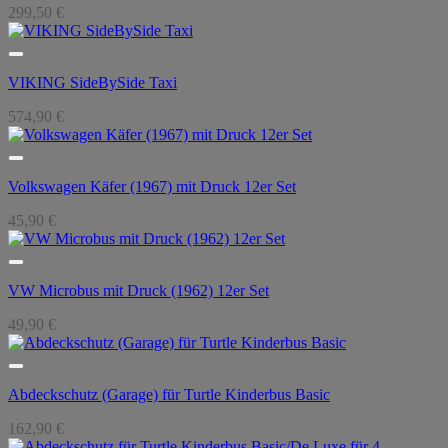
299,50
€
VIKING SideBySide Taxi
574,90
€
Volkswagen Käfer (1967) mit Druck 12er Set
45,90
€
VW Microbus mit Druck (1962) 12er Set
49,90
€
Abdeckschutz (Garage) für Turtle Kinderbus Basic
162,90
€