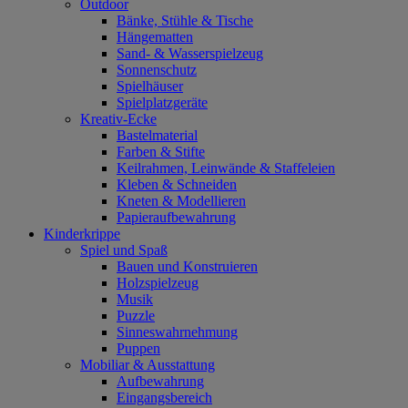
Outdoor
Bänke, Stühle & Tische
Hängematten
Sand- & Wasserspielzeug
Sonnenschutz
Spielhäuser
Spielplatzgeräte
Kreativ-Ecke
Bastelmaterial
Farben & Stifte
Keilrahmen, Leinwände & Staffeleien
Kleben & Schneiden
Kneten & Modellieren
Papieraufbewahrung
Kinderkrippe
Spiel und Spaß
Bauen und Konstruieren
Holzspielzeug
Musik
Puzzle
Sinneswahrnehmung
Puppen
Mobiliar & Ausstattung
Aufbewahrung
Eingangsbereich