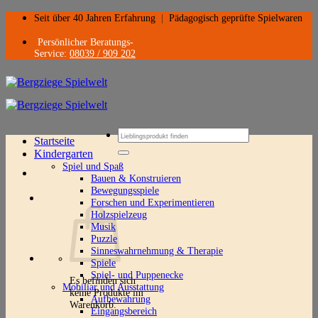
Zum
Seit über 40 Jahren Erfahrung
|
Pädagogisch geprüfte Spielwaren
Inhalt
springen
Persönlicher Beratungs-
Service:
08039 / 909 202
Suchen
Startseite
nach:
Kindergarten
Spiel und Spaß
Bauen & Konstruieren
Bewegungsspiele
Forschen und Experimentieren
Holzspielzeug
Musik
Puzzle
Sinneswahrnehmung & Therapie
Spiele
Spiel- und Puppenecke
Es befinden sich
Mobiliar und Ausstattung
keine Produkte im
Aufbewahrung
Warenkorb.
Eingangsbereich