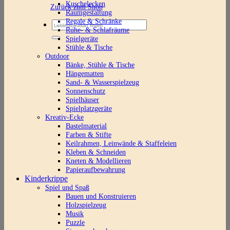
Kuschelecken
Zurück zum Shop
Raumgestaltung
Regale & Schränke
Suchen
Ruhe- & Schlafräume
nach:
Spielgeräte
Stühle & Tische
Outdoor
Bänke, Stühle & Tische
Hängematten
Sand- & Wasserspielzeug
Sonnenschutz
Spielhäuser
Spielplatzgeräte
Kreativ-Ecke
Bastelmaterial
Farben & Stifte
Keilrahmen, Leinwände & Staffeleien
Kleben & Schneiden
Kneten & Modellieren
Papieraufbewahrung
Kinderkrippe
Spiel und Spaß
Bauen und Konstruieren
Holzspielzeug
Musik
Puzzle