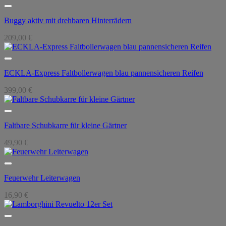
Buggy aktiv mit drehbaren Hinterrädern
209,00
€
ECKLA-Express Faltbollerwagen blau pannensicheren Reifen
399,00
€
Faltbare Schubkarre für kleine Gärtner
49,90
€
Feuerwehr Leiterwagen
16,90
€