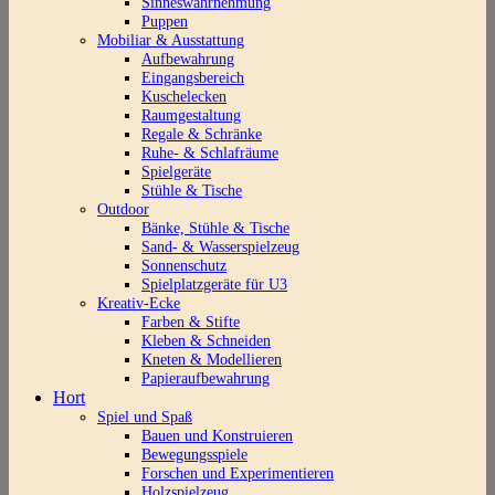
Sinneswahrnehmung
Puppen
Mobiliar & Ausstattung
Aufbewahrung
Eingangsbereich
Kuschelecken
Raumgestaltung
Regale & Schränke
Ruhe- & Schlafräume
Spielgeräte
Stühle & Tische
Outdoor
Bänke, Stühle & Tische
Sand- & Wasserspielzeug
Sonnenschutz
Spielplatzgeräte für U3
Kreativ-Ecke
Farben & Stifte
Kleben & Schneiden
Kneten & Modellieren
Papieraufbewahrung
Hort
Spiel und Spaß
Bauen und Konstruieren
Bewegungsspiele
Forschen und Experimentieren
Holzspielzeug