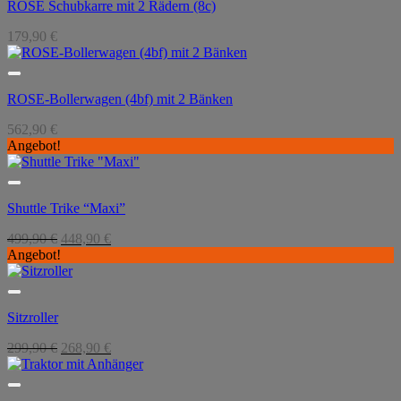
ROSE Schubkarre mit 2 Rädern (8c)
179,90
€
ROSE-Bollerwagen (4bf) mit 2 Bänken
562,90
€
Angebot!
Shuttle Trike “Maxi”
Ursprünglicher
Aktueller
499,90
€
448,90
€
Preis
Preis
Angebot!
war:
ist:
499,90 €
448,90 €.
Sitzroller
Ursprünglicher
Aktueller
299,90
€
268,90
€
Preis
Preis
war:
ist:
299,90 €
268,90 €.