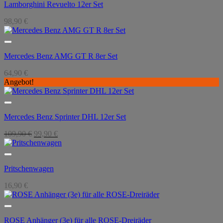
Lamborghini Revuelto 12er Set
98,90
€
Mercedes Benz AMG GT R 8er Set
64,90
€
Angebot!
Mercedes Benz Sprinter DHL 12er Set
Ursprünglicher
Aktueller
109,90
€
99,90
€
Preis
Preis
war:
ist:
109,90 €
99,90 €.
Pritschenwagen
16,90
€
ROSE Anhänger (3e) für alle ROSE-Dreiräder