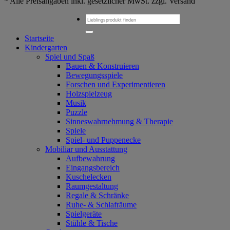
* Alle Preisangaben inkl. gesetzlicher MwSt. zzgl. Versand
Suchen
nach:
Startseite
Kindergarten
Spiel und Spaß
Bauen & Konstruieren
Bewegungsspiele
Forschen und Experimentieren
Holzspielzeug
Musik
Puzzle
Sinneswahrnehmung & Therapie
Spiele
Spiel- und Puppenecke
Mobiliar und Ausstattung
Aufbewahrung
Eingangsbereich
Kuschelecken
Raumgestaltung
Regale & Schränke
Ruhe- & Schlafräume
Spielgeräte
Stühle & Tische