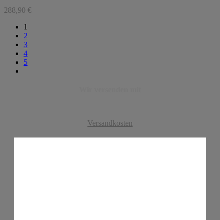
288,90
€
1
2
3
4
5
Wir versenden mit
Versandkosten