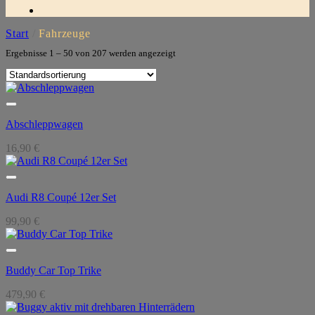
Start
/
Fahrzeuge
Ergebnisse 1 – 50 von 207 werden angezeigt
Abschleppwagen
16,90
€
Audi R8 Coupé 12er Set
99,90
€
Buddy Car Top Trike
479,90
€