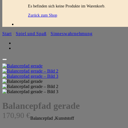
Es befinden sich keine Produkte im Warenkorb.
Zurück zum Shop
Start
/
Spiel und Spaß
/
Sinneswahrnehmung
Balancepfad gerade
170,90
€
Balancepfad ,Kunststoff