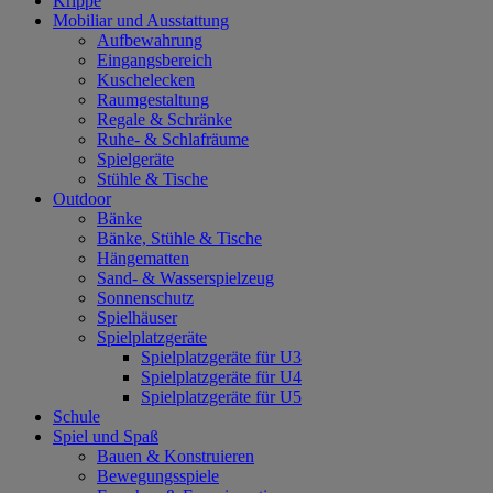
Krippe
Mobiliar und Ausstattung
Aufbewahrung
Eingangsbereich
Kuschelecken
Raumgestaltung
Regale & Schränke
Ruhe- & Schlafräume
Spielgeräte
Stühle & Tische
Outdoor
Bänke
Bänke, Stühle & Tische
Hängematten
Sand- & Wasserspielzeug
Sonnenschutz
Spielhäuser
Spielplatzgeräte
Spielplatzgeräte für U3
Spielplatzgeräte für U4
Spielplatzgeräte für U5
Schule
Spiel und Spaß
Bauen & Konstruieren
Bewegungsspiele