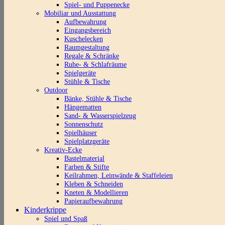
Spiel- und Puppenecke
Mobiliar und Ausstattung
Aufbewahrung
Eingangsbereich
Kuschelecken
Raumgestaltung
Regale & Schränke
Ruhe- & Schlafräume
Spielgeräte
Stühle & Tische
Outdoor
Bänke, Stühle & Tische
Hängematten
Sand- & Wasserspielzeug
Sonnenschutz
Spielhäuser
Spielplatzgeräte
Kreativ-Ecke
Bastelmaterial
Farben & Stifte
Keilrahmen, Leinwände & Staffeleien
Kleben & Schneiden
Kneten & Modellieren
Papieraufbewahrung
Kinderkrippe
Spiel und Spaß