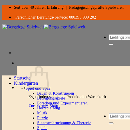
Zum
Seit über 40 Jahren Erfahrung
|
Pädagogisch geprüfte Spielwaren
Inhalt
springen
Persönlicher Beratungs-Service:
08039 / 909 202
Suchen
nach:
Startseite
Kindergarten
Spiel und Spaß
Bauen & Konstruieren
Es befinden sich keine Produkte im Warenkorb.
Bewegungsspiele
Forschen und Experimentieren
Zurück zum Shop
Holzspielzeug
Musik
Suchen
Puzzle
nach:
Sinneswahrnehmung & Therapie
Spiele