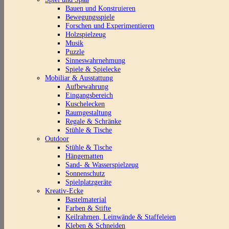
Bauen und Konstruieren
Bewegungsspiele
Forschen und Experimentieren
Holzspielzeug
Musik
Puzzle
Sinneswahrnehmung
Spiele & Spielecke
Mobiliar & Ausstattung
Aufbewahrung
Eingangsbereich
Kuschelecken
Raumgestaltung
Regale & Schränke
Stühle & Tische
Outdoor
Stühle & Tische
Hängematten
Sand- & Wasserspielzeug
Sonnenschutz
Spielplatzgeräte
Kreativ-Ecke
Bastelmaterial
Farben & Stifte
Keilrahmen, Leinwände & Staffeleien
Kleben & Schneiden