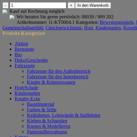
Balancepfad
In den Warenkorb
gerade
Kauf auf Rechnung möglich
Menge
Wir beraten Sie gerne persönlich:
08039 / 909 202
Artikelnummer:
11-KT0004.1
Kategorien:
Bewegungsspiele
,
Gemeinschaftsgefühl
,
Gleichgewichtsinn
,
Hort
,
Kindergarten
,
Koordi
Produkt-Kategorien
Aktion
Bergziege
Bio
Deko/Geschenke
Fahrzeuge
Fahrzeuge für den Außenbereich
Fahrzeuge für den Innenbereich
Kinder & Krippenwagen
Hort/Schule
Kindergarten
Kreativ-Ecke
Bastelmaterial
Farben & Stifte
Keilrahmen, Leinwände & Staffeleien
Kleben & Schneiden
Kneten & Modellieren
Papieraufbewahrung