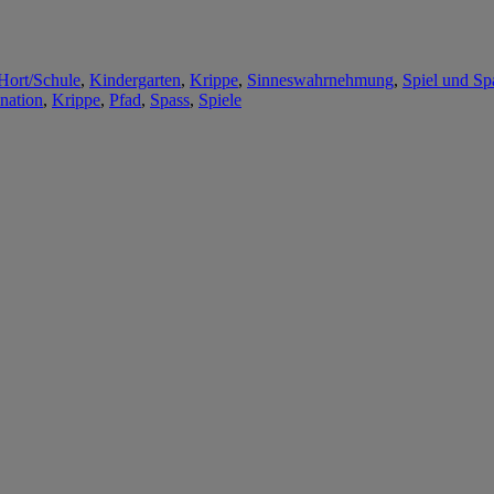
Hort/Schule
,
Kindergarten
,
Krippe
,
Sinneswahrnehmung
,
Spiel und Sp
nation
,
Krippe
,
Pfad
,
Spass
,
Spiele