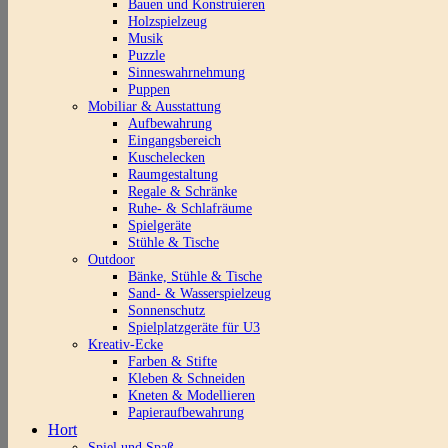
Bauen und Konstruieren
Holzspielzeug
Musik
Puzzle
Sinneswahrnehmung
Puppen
Mobiliar & Ausstattung
Aufbewahrung
Eingangsbereich
Kuschelecken
Raumgestaltung
Regale & Schränke
Ruhe- & Schlafräume
Spielgeräte
Stühle & Tische
Outdoor
Bänke, Stühle & Tische
Sand- & Wasserspielzeug
Sonnenschutz
Spielplatzgeräte für U3
Kreativ-Ecke
Farben & Stifte
Kleben & Schneiden
Kneten & Modellieren
Papieraufbewahrung
Hort
Spiel und Spaß