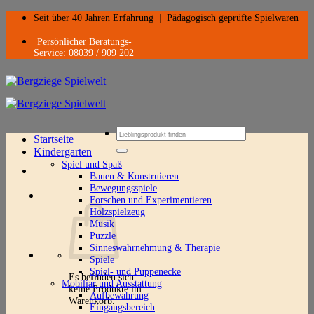
Zum
Seit über 40 Jahren Erfahrung
|
Pädagogisch geprüfte Spielwaren
Inhalt
springen
Persönlicher Beratungs-
Service:
08039 / 909 202
Suchen
Startseite
nach:
Kindergarten
Spiel und Spaß
Bauen & Konstruieren
Bewegungsspiele
Forschen und Experimentieren
Holzspielzeug
Musik
Puzzle
Sinneswahrnehmung & Therapie
Spiele
Spiel- und Puppenecke
Es befinden sich
Mobiliar und Ausstattung
keine Produkte im
Aufbewahrung
Warenkorb.
Eingangsbereich