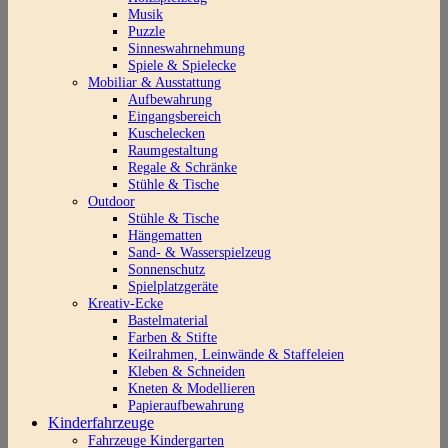
Musik
Puzzle
Sinneswahrnehmung
Spiele & Spielecke
Mobiliar & Ausstattung
Aufbewahrung
Eingangsbereich
Kuschelecken
Raumgestaltung
Regale & Schränke
Stühle & Tische
Outdoor
Stühle & Tische
Hängematten
Sand- & Wasserspielzeug
Sonnenschutz
Spielplatzgeräte
Kreativ-Ecke
Bastelmaterial
Farben & Stifte
Keilrahmen, Leinwände & Staffeleien
Kleben & Schneiden
Kneten & Modellieren
Papieraufbewahrung
Kinderfahrzeuge
Fahrzeuge Kindergarten