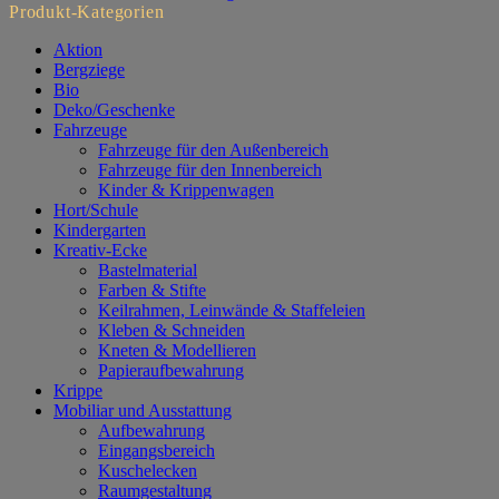
Produkt-Kategorien
Aktion
Bergziege
Bio
Deko/Geschenke
Fahrzeuge
Fahrzeuge für den Außenbereich
Fahrzeuge für den Innenbereich
Kinder & Krippenwagen
Hort/Schule
Kindergarten
Kreativ-Ecke
Bastelmaterial
Farben & Stifte
Keilrahmen, Leinwände & Staffeleien
Kleben & Schneiden
Kneten & Modellieren
Papieraufbewahrung
Krippe
Mobiliar und Ausstattung
Aufbewahrung
Eingangsbereich
Kuschelecken
Raumgestaltung