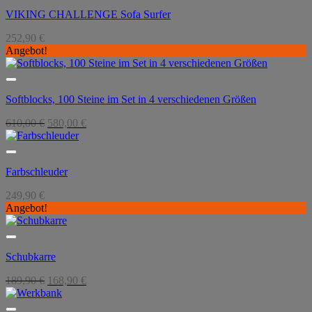
VIKING CHALLENGE Sofa Surfer
252,90
€
Angebot!
Softblocks, 100 Steine im Set in 4 verschiedenen Größen
Ursprünglicher
Aktueller
610,00
€
580,00
€
Preis
Preis
war:
ist:
610,00 €
580,00 €.
Farbschleuder
249,90
€
Angebot!
Schubkarre
Ursprünglicher
Aktueller
189,90
€
168,90
€
Preis
Preis
war:
ist: