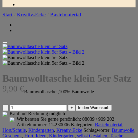
Start
/
Kreativ-Ecke
/
Bastelmaterial
Baumwolltasche klein 5er Satz
9,90
€
Baumwolltasche ,100% Baumwolle
Baumwolltasche
In den Warenkorb
klein
Kauf auf Rechnung möglich
5er
Wir beraten Sie gerne persönlich:
08039 / 909 202
Satz
Artikelnummer:
11-230006
Kategorien:
Bastelmaterial
,
Menge
Hort/Schule
,
Kindergarten
,
Kreativ-Ecke
Schlagwörter:
Baumwolle
,
Geschenk
,
Hort
,
Ideen
,
Kindergarten
,
selbst Gestalten
,
Tasche