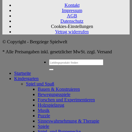
Kontakt
Impressum
AGB
Datenschutz
Cookies-Einstellungen
Vetrag widerrufen
© Copyright - Bergziege Spielwelt
* Alle Preisangaben inkl. gesetzlicher MwSt. zzgl. Versand
Suchen
nach:
Startseite
Kindergarten
Spiel und Spaß
Bauen & Konstruieren
Bewegungsspiele
Forschen und Experimentieren
Holzspielzeug
Musik
Puzzle
Sinneswahrnehmung & Therapie
Spiele
Spiel- und Puppenecke