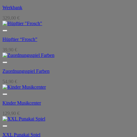
189,90 €
168,90 €.
Werkbank
329,00
€
Hüpftier “Frosch”
39,90
€
Zuordnungsspiel Farben
54,90
€
Kinder Musikcenter
129,90
€
XXL Punakai Spiel