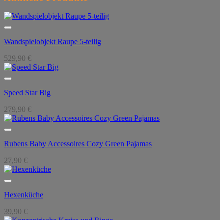
Wandspielobjekt Raupe 5-teilig
529,90
€
Speed Star Big
279,90
€
Rubens Baby Accessoires Cozy Green Pajamas
27,90
€
Hexenküche
39,90
€