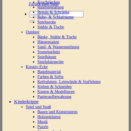
Kuschelecken
Zurück zum Shop
Raumgestaltung
Regale & Schränke
Suchen
Ruhe- & Schlafräume
nach:
Spielgeräte
Stühle & Tische
Outdoor
Bänke, Stühle & Tische
Hängematten
Sand- & Wasserspielzeug
Sonnenschutz
Spielhäuser
Spielplatzgeräte
Kreativ-Ecke
Bastelmaterial
Farben & Stifte
Keilrahmen, Leinwände & Staffeleien
Kleben & Schneiden
Kneten & Modellieren
Papieraufbewahrung
Kinderkrippe
Spiel und Spaß
Bauen und Konstruieren
Holzspielzeug
Musik
Puzzle