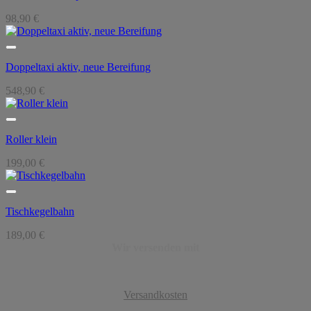
98,90
€
Doppeltaxi aktiv, neue Bereifung
548,90
€
Roller klein
199,00
€
Tischkegelbahn
189,00
€
Wir versenden mit
Versandkosten