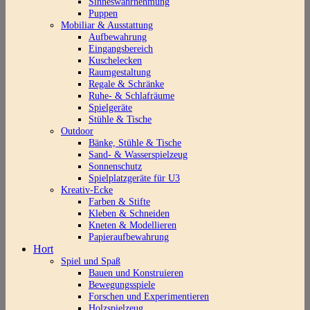
Sinneswahrnehmung
Puppen
Mobiliar & Ausstattung
Aufbewahrung
Eingangsbereich
Kuschelecken
Raumgestaltung
Regale & Schränke
Ruhe- & Schlafräume
Spielgeräte
Stühle & Tische
Outdoor
Bänke, Stühle & Tische
Sand- & Wasserspielzeug
Sonnenschutz
Spielplatzgeräte für U3
Kreativ-Ecke
Farben & Stifte
Kleben & Schneiden
Kneten & Modellieren
Papieraufbewahrung
Hort
Spiel und Spaß
Bauen und Konstruieren
Bewegungsspiele
Forschen und Experimentieren
Holzspielzeug