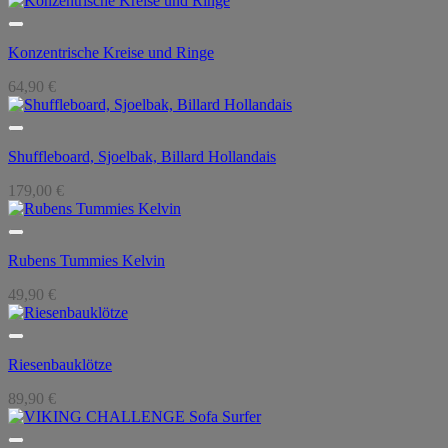
Konzentrische Kreise und Ringe
64,90
€
Shuffleboard, Sjoelbak, Billard Hollandais
179,00
€
Rubens Tummies Kelvin
49,90
€
Riesenbauklötze
89,90
€