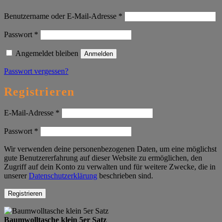
Erforderlich
Benutzername oder E-Mail-Adresse
*
Erforderlich
Passwort
*
Angemeldet bleiben
Anmelden
Passwort vergessen?
Registrieren
Erforderlich
E-Mail-Adresse
*
Erforderlich
Passwort
*
Wir verwenden deine personenbezogenen Daten, um eine möglichst
gute Benutzererfahrung auf dieser Website zu ermöglichen, den
Zugriff auf dein Konto zu verwalten und für weitere Zwecke, die in
unserer
Datenschutzerklärung
beschrieben sind.
Registrieren
Baumwolltasche klein 5er Satz