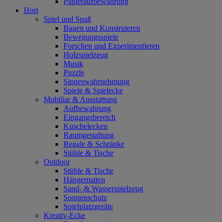
Papieraufbewahrung
Hort
Spiel und Spaß
Bauen und Konstruieren
Bewegungsspiele
Forschen und Experimentieren
Holzspielzeug
Musik
Puzzle
Sinneswahrnehmung
Spiele & Spielecke
Mobiliar & Ausstattung
Aufbewahrung
Eingangsbereich
Kuschelecken
Raumgestaltung
Regale & Schränke
Stühle & Tische
Outdoor
Stühle & Tische
Hängematten
Sand- & Wasserspielzeug
Sonnenschutz
Spielplatzgeräte
Kreativ-Ecke