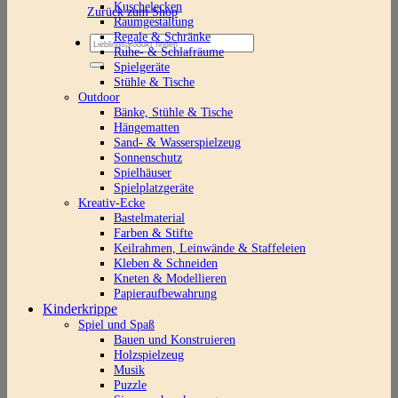
Kuschelecken
Zurück zum Shop
Raumgestaltung
Regale & Schränke
Suchen
Ruhe- & Schlafräume
nach:
Spielgeräte
Stühle & Tische
Outdoor
Bänke, Stühle & Tische
Hängematten
Sand- & Wasserspielzeug
Sonnenschutz
Spielhäuser
Spielplatzgeräte
Kreativ-Ecke
Bastelmaterial
Farben & Stifte
Keilrahmen, Leinwände & Staffeleien
Kleben & Schneiden
Kneten & Modellieren
Papieraufbewahrung
Kinderkrippe
Spiel und Spaß
Bauen und Konstruieren
Holzspielzeug
Musik
Puzzle