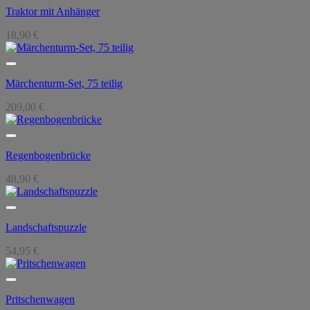
Traktor mit Anhänger
18,90
€
Märchenturm-Set, 75 teilig
209,00
€
Regenbogenbrücke
48,90
€
Landschaftspuzzle
54,95
€
Pritschenwagen