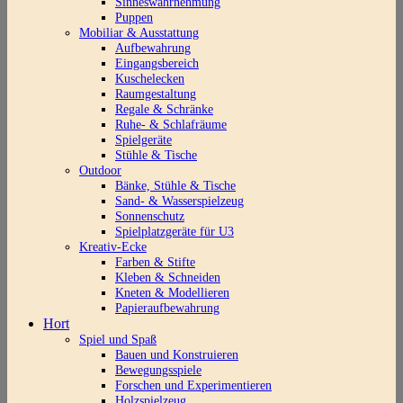
Sinneswahrnehmung
Puppen
Mobiliar & Ausstattung
Aufbewahrung
Eingangsbereich
Kuschelecken
Raumgestaltung
Regale & Schränke
Ruhe- & Schlafräume
Spielgeräte
Stühle & Tische
Outdoor
Bänke, Stühle & Tische
Sand- & Wasserspielzeug
Sonnenschutz
Spielplatzgeräte für U3
Kreativ-Ecke
Farben & Stifte
Kleben & Schneiden
Kneten & Modellieren
Papieraufbewahrung
Hort
Spiel und Spaß
Bauen und Konstruieren
Bewegungsspiele
Forschen und Experimentieren
Holzspielzeug