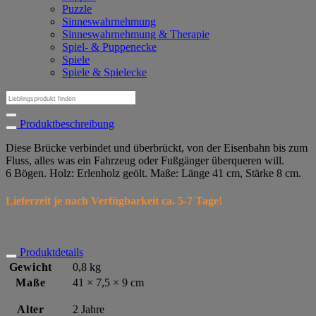
Puzzle
Sinneswahrnehmung
Sinneswahrnehmung & Therapie
Spiel- & Puppenecke
Spiele
Spiele & Spielecke
Suchen
nach:
Produktbeschreibung
Diese Brücke verbindet und überbrückt, von der Eisenbahn bis zum
Fluss, alles was ein Fahrzeug oder Fußgänger überqueren will.
6 Bögen. Holz: Erlenholz geölt. Maße: Länge 41 cm, Stärke 8 cm.
Lieferzeit je nach Verfügbarkeit ca. 5-7 Tage!
Produktdetails
Gewicht
0,8 kg
Maße
41 × 7,5 × 9 cm
Alter
2 Jahre