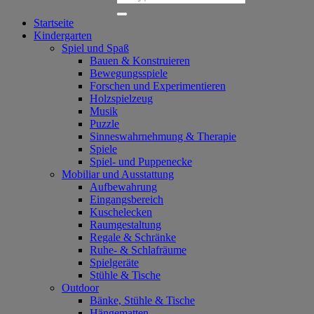
nach:
Startseite
Kindergarten
Spiel und Spaß
Bauen & Konstruieren
Bewegungsspiele
Forschen und Experimentieren
Holzspielzeug
Musik
Puzzle
Sinneswahrnehmung & Therapie
Spiele
Spiel- und Puppenecke
Mobiliar und Ausstattung
Aufbewahrung
Eingangsbereich
Kuschelecken
Raumgestaltung
Regale & Schränke
Ruhe- & Schlafräume
Spielgeräte
Stühle & Tische
Outdoor
Bänke, Stühle & Tische
Hängematten