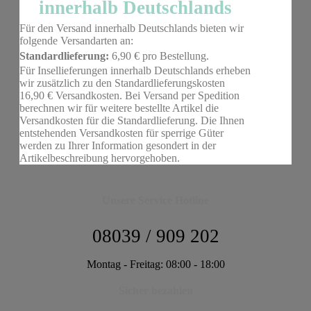
innerhalb Deutschlands
Für den Versand innerhalb Deutschlands bieten wir
folgende Versandarten an:
Standardlieferung:
6,90 € pro Bestellung.
Für Insellieferungen innerhalb Deutschlands erheben
wir zusätzlich zu den Standardlieferungskosten
16,90 € Versandkosten. Bei Versand per Spedition
berechnen wir für weitere bestellte Artikel die
Versandkosten für die Standardlieferung. Die Ihnen
entstehenden Versandkosten für sperrige Güter
werden zu Ihrer Information gesondert in der
Artikelbeschreibung hervorgehoben.
Unsere Service Hotline
08039 / 909 202
Montag - Freitag: 08:00 - 18:00
Sicher bezahlen