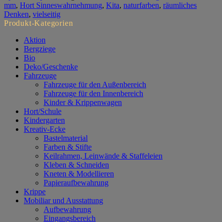
mm
,
Hort Sinneswahrnehmung
,
Kita
,
naturfarben
,
räumliches
Denken
,
vielseitig
Produkt-Kategorien
Aktion
Bergziege
Bio
Deko/Geschenke
Fahrzeuge
Fahrzeuge für den Außenbereich
Fahrzeuge für den Innenbereich
Kinder & Krippenwagen
Hort/Schule
Kindergarten
Kreativ-Ecke
Bastelmaterial
Farben & Stifte
Keilrahmen, Leinwände & Staffeleien
Kleben & Schneiden
Kneten & Modellieren
Papieraufbewahrung
Krippe
Mobiliar und Ausstattung
Aufbewahrung
Eingangsbereich