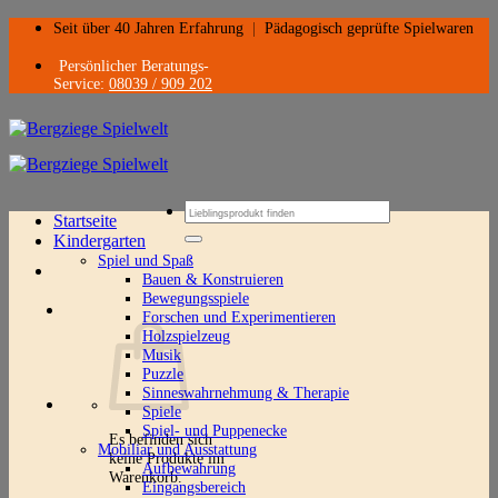
Zum
Seit über 40 Jahren Erfahrung
|
Pädagogisch geprüfte Spielwaren
Inhalt
springen
Persönlicher Beratungs-
Service:
08039 / 909 202
Suchen
Startseite
nach:
Kindergarten
Spiel und Spaß
Bauen & Konstruieren
Bewegungsspiele
Forschen und Experimentieren
Holzspielzeug
Musik
Puzzle
Sinneswahrnehmung & Therapie
Spiele
Spiel- und Puppenecke
Es befinden sich
Mobiliar und Ausstattung
keine Produkte im
Aufbewahrung
Warenkorb.
Eingangsbereich