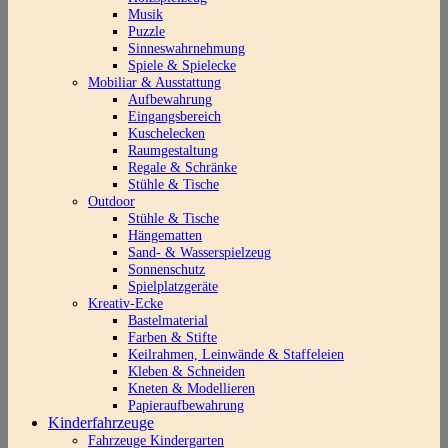
Musik
Puzzle
Sinneswahrnehmung
Spiele & Spielecke
Mobiliar & Ausstattung
Aufbewahrung
Eingangsbereich
Kuschelecken
Raumgestaltung
Regale & Schränke
Stühle & Tische
Outdoor
Stühle & Tische
Hängematten
Sand- & Wasserspielzeug
Sonnenschutz
Spielplatzgeräte
Kreativ-Ecke
Bastelmaterial
Farben & Stifte
Keilrahmen, Leinwände & Staffeleien
Kleben & Schneiden
Kneten & Modellieren
Papieraufbewahrung
Kinderfahrzeuge
Fahrzeuge Kindergarten