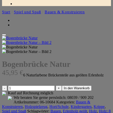
Start
/
Spiel und Spaß
/
Bauen & Konstruieren
Bogenbrücke Natur
45,95
€
6 Naturfarbene Brückenteile aus geölten Erlenholz
Bogenbrücke
In den Warenkorb
Natur
Kauf auf Rechnung möglich
Menge
Wir beraten Sie gerne persönlich:
08039 / 909 202
Artikelnummer:
06-10684
Kategorien:
Bauen &
Konstruieren
,
Holzspielzeug
,
Hort/Schule
,
Kindergarten
,
Krippe
,
Spiel und Spaß
Schlagwörter:
Bauen
,
Erlenholz geölt
,
Holz
,
Holz: 8