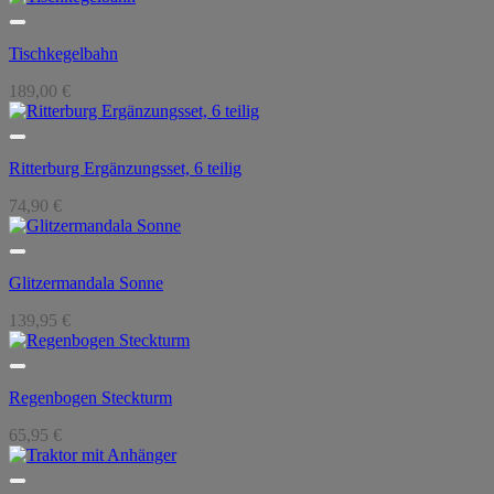
Tischkegelbahn
189,00
€
Ritterburg Ergänzungsset, 6 teilig
74,90
€
Glitzermandala Sonne
139,95
€
Regenbogen Steckturm
65,95
€