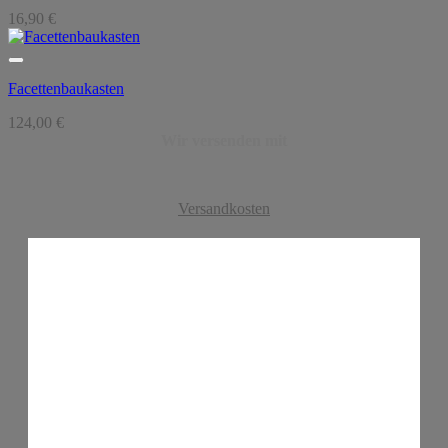
16,90
€
Facettenbaukasten
124,00
€
Wir versenden mit
Versandkosten