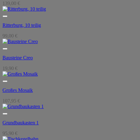
139,00
€
Ritterburg, 10 teilig
99,00
€
Bausteine Creo
19,90
€
Großes Mosaik
107,95
€
Grundbaukasten 1
95,90
€