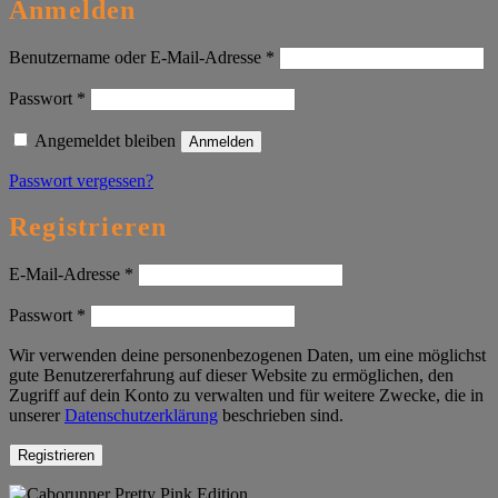
Anmelden
Erforderlich
Benutzername oder E-Mail-Adresse
*
Erforderlich
Passwort
*
Angemeldet bleiben
Anmelden
Passwort vergessen?
Registrieren
Erforderlich
E-Mail-Adresse
*
Erforderlich
Passwort
*
Wir verwenden deine personenbezogenen Daten, um eine möglichst
gute Benutzererfahrung auf dieser Website zu ermöglichen, den
Zugriff auf dein Konto zu verwalten und für weitere Zwecke, die in
unserer
Datenschutzerklärung
beschrieben sind.
Registrieren