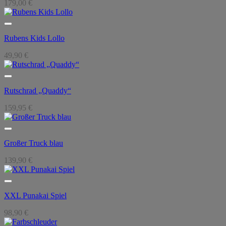
179,00
€
Rubens Kids Lollo
49,90
€
Rutschrad „Quaddy“
159,95
€
Großer Truck blau
139,90
€
XXL Punakai Spiel
98,90
€