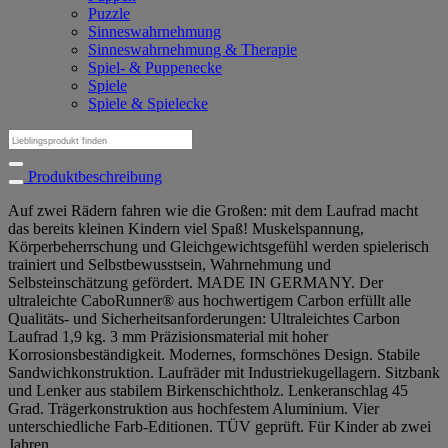
Puzzle
Sinneswahrnehmung
Sinneswahrnehmung & Therapie
Spiel- & Puppenecke
Spiele
Spiele & Spielecke
Suchen
nach:
Produktbeschreibung
Auf zwei Rädern fahren wie die Großen: mit dem Laufrad macht
das bereits kleinen Kindern viel Spaß! Muskelspannung,
Körperbeherrschung und Gleichgewichtsgefühl werden spielerisch
trainiert und Selbstbewusstsein, Wahrnehmung und
Selbsteinschätzung gefördert. MADE IN GERMANY. Der
ultraleichte CaboRunner® aus hochwertigem Carbon erfüllt alle
Qualitäts- und Sicherheitsanforderungen: Ultraleichtes Carbon
Laufrad 1,9 kg. 3 mm Präzisionsmaterial mit hoher
Korrosionsbeständigkeit. Modernes, formschönes Design. Stabile
Sandwichkonstruktion. Laufräder mit Industriekugellagern. Sitzbank
und Lenker aus stabilem Birkenschichtholz. Lenkeranschlag 45
Grad. Trägerkonstruktion aus hochfestem Aluminium. Vier
unterschiedliche Farb-Editionen. TÜV geprüft. Für Kinder ab zwei
Jahren.