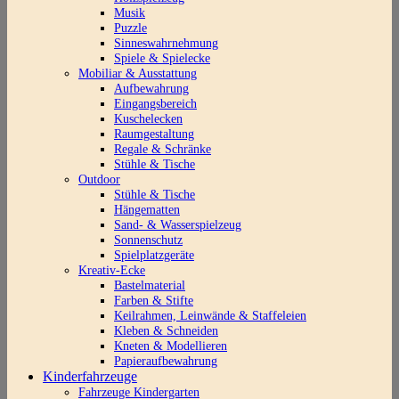
Musik
Puzzle
Sinneswahrnehmung
Spiele & Spielecke
Mobiliar & Ausstattung
Aufbewahrung
Eingangsbereich
Kuschelecken
Raumgestaltung
Regale & Schränke
Stühle & Tische
Outdoor
Stühle & Tische
Hängematten
Sand- & Wasserspielzeug
Sonnenschutz
Spielplatzgeräte
Kreativ-Ecke
Bastelmaterial
Farben & Stifte
Keilrahmen, Leinwände & Staffeleien
Kleben & Schneiden
Kneten & Modellieren
Papieraufbewahrung
Kinderfahrzeuge
Fahrzeuge Kindergarten