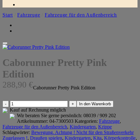
Start
/
Fahrzeuge
/
Fahrzeuge für den Außenbereich
Caborunner Pretty Pink
Edition
288,90
€
Caborunner Pretty Pink Edition
Caborunner
In den Warenkorb
Pretty
Kauf auf Rechnung möglich
Pink
Wir beraten Sie gerne persönlich:
08039 / 909 202
Edition
Artikelnummer:
04-7300503
Kategorien:
Fahrzeuge
,
Menge
Fahrzeuge für den Außenbereich
,
Kindergarten
,
Krippe
Schlagwörter:
Bewegung. Achtung ! Nicht für den Straßenverkehr
Zugelassen !
,
Draußen spielen
,
Kindergarten
,
Kita
,
Körperkontrolle
,