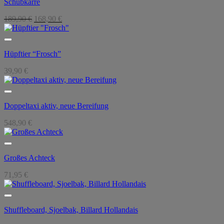
Schubkarre
Ursprünglicher
Aktueller
189,90
€
168,90
€
Preis
Preis
war:
ist:
189,90 €
168,90 €.
Hüpftier “Frosch”
39,90
€
Doppeltaxi aktiv, neue Bereifung
548,90
€
Großes Achteck
71,95
€
Shuffleboard, Sjoelbak, Billard Hollandais