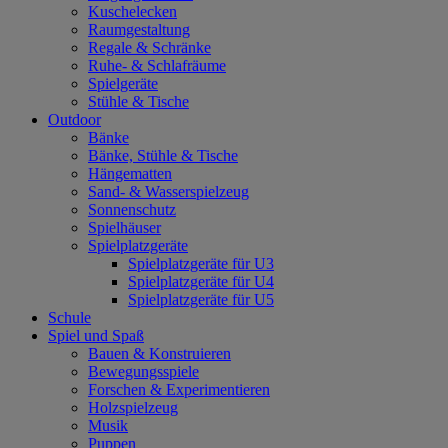
Kuschelecken
Raumgestaltung
Regale & Schränke
Ruhe- & Schlafräume
Spielgeräte
Stühle & Tische
Outdoor
Bänke
Bänke, Stühle & Tische
Hängematten
Sand- & Wasserspielzeug
Sonnenschutz
Spielhäuser
Spielplatzgeräte
Spielplatzgeräte für U3
Spielplatzgeräte für U4
Spielplatzgeräte für U5
Schule
Spiel und Spaß
Bauen & Konstruieren
Bewegungsspiele
Forschen & Experimentieren
Holzspielzeug
Musik
Puppen