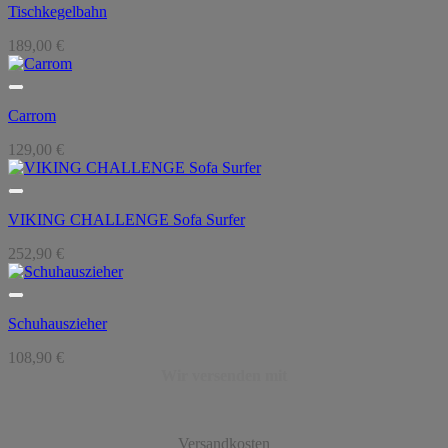
Tischkegelbahn
189,00
€
Carrom
129,00
€
VIKING CHALLENGE Sofa Surfer
252,90
€
Schuhauszieher
108,90
€
Wir versenden mit
Versandkosten