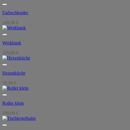
Farbschleuder
249,90
€
Werkbank
329,00
€
Hexenküche
39,90
€
Roller klein
199,00
€