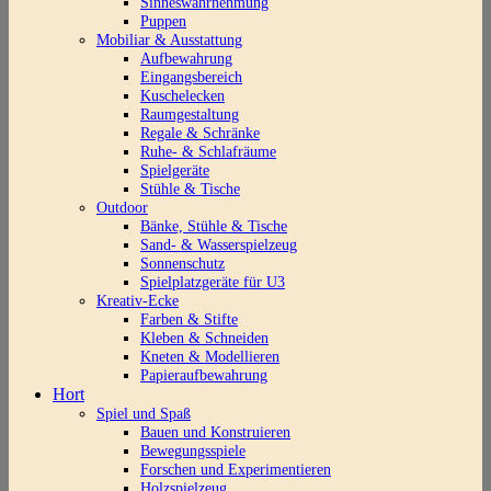
Sinneswahrnehmung
Puppen
Mobiliar & Ausstattung
Aufbewahrung
Eingangsbereich
Kuschelecken
Raumgestaltung
Regale & Schränke
Ruhe- & Schlafräume
Spielgeräte
Stühle & Tische
Outdoor
Bänke, Stühle & Tische
Sand- & Wasserspielzeug
Sonnenschutz
Spielplatzgeräte für U3
Kreativ-Ecke
Farben & Stifte
Kleben & Schneiden
Kneten & Modellieren
Papieraufbewahrung
Hort
Spiel und Spaß
Bauen und Konstruieren
Bewegungsspiele
Forschen und Experimentieren
Holzspielzeug