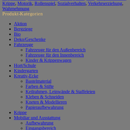
Krippe
,
Motorik
,
Rollenspiel
,
Sozialverhalten
,
Verkehrserziehung
,
Wahrnehmung
Produkt-Kategorien
Aktion
Bergziege
Bio
Deko/Geschenke
Fahrzeuge
Fahrzeuge für den Außenbereich
Fahrzeuge für den Innenbereich
Kinder & Krippenwagen
Hort/Schule
Kindergarten
Kreativ-Ecke
Bastelmaterial
Farben & Stifte
Keilrahmen, Leinwände & Staffeleien
Kleben & Schneiden
Kneten & Modellieren
Papieraufbewahrung
Krippe
Mobiliar und Ausstattung
Aufbewahrung
Eingangsbereich