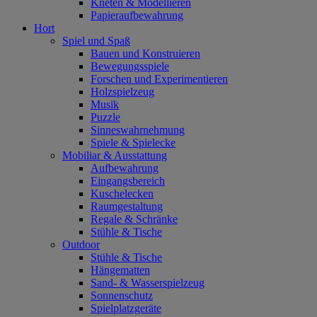
Kneten & Modellieren
Papieraufbewahrung
Hort
Spiel und Spaß
Bauen und Konstruieren
Bewegungsspiele
Forschen und Experimentieren
Holzspielzeug
Musik
Puzzle
Sinneswahrnehmung
Spiele & Spielecke
Mobiliar & Ausstattung
Aufbewahrung
Eingangsbereich
Kuschelecken
Raumgestaltung
Regale & Schränke
Stühle & Tische
Outdoor
Stühle & Tische
Hängematten
Sand- & Wasserspielzeug
Sonnenschutz
Spielplatzgeräte