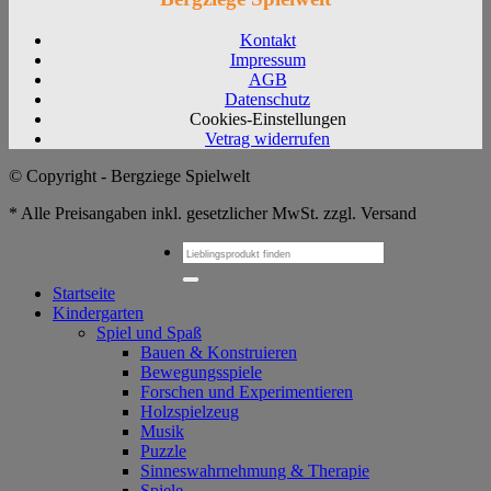
Kontakt
Impressum
AGB
Datenschutz
Cookies-Einstellungen
Vetrag widerrufen
© Copyright - Bergziege Spielwelt
* Alle Preisangaben inkl. gesetzlicher MwSt. zzgl. Versand
Suchen
nach:
Startseite
Kindergarten
Spiel und Spaß
Bauen & Konstruieren
Bewegungsspiele
Forschen und Experimentieren
Holzspielzeug
Musik
Puzzle
Sinneswahrnehmung & Therapie
Spiele