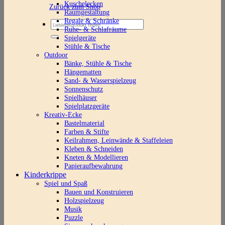
Kuschelecken
Zurück zum Shop
Raumgestaltung
Regale & Schränke
Suchen
Ruhe- & Schlafräume
nach:
Spielgeräte
Stühle & Tische
Outdoor
Bänke, Stühle & Tische
Hängematten
Sand- & Wasserspielzeug
Sonnenschutz
Spielhäuser
Spielplatzgeräte
Kreativ-Ecke
Bastelmaterial
Farben & Stifte
Keilrahmen, Leinwände & Staffeleien
Kleben & Schneiden
Kneten & Modellieren
Papieraufbewahrung
Kinderkrippe
Spiel und Spaß
Bauen und Konstruieren
Holzspielzeug
Musik
Puzzle