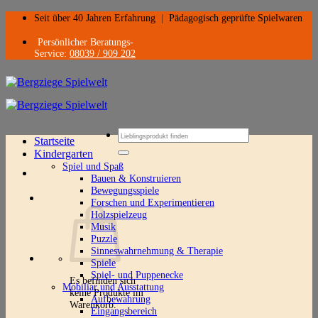
Zum
Seit über 40 Jahren Erfahrung
|
Pädagogisch geprüfte Spielwaren
Inhalt
springen
Persönlicher Beratungs-
Service:
08039 / 909 202
Suchen
Startseite
nach:
Kindergarten
Spiel und Spaß
Bauen & Konstruieren
Bewegungsspiele
Forschen und Experimentieren
Holzspielzeug
Musik
Puzzle
Sinneswahrnehmung & Therapie
Spiele
Spiel- und Puppenecke
Es befinden sich
Mobiliar und Ausstattung
keine Produkte im
Aufbewahrung
Warenkorb.
Eingangsbereich