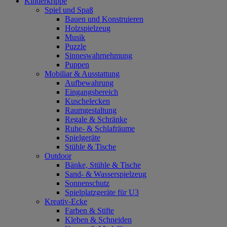
Kinderkrippe
Spiel und Spaß
Bauen und Konstruieren
Holzspielzeug
Musik
Puzzle
Sinneswahrnehmung
Puppen
Mobiliar & Ausstattung
Aufbewahrung
Eingangsbereich
Kuschelecken
Raumgestaltung
Regale & Schränke
Ruhe- & Schlafräume
Spielgeräte
Stühle & Tische
Outdoor
Bänke, Stühle & Tische
Sand- & Wasserspielzeug
Sonnenschutz
Spielplatzgeräte für U3
Kreativ-Ecke
Farben & Stifte
Kleben & Schneiden