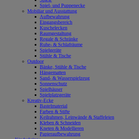
Spiel- und Puppenecke
Mobiliar und Ausstattung
Aufbewahrung
Eingangsbereich
Kuschelecken
Raumgestaltung
Regale & Schränke
Ruhe- & Schlafräume
Spielgeräte
Stühle & Tische
Outdoor
Bänke, Stühle & Tische
Hängematten
Sand- & Wasserspielzeug
Sonnenschutz
Spielhäuser
Spielplatzgeräte
Kreativ-Ecke
Bastelmaterial
Farben & Stifte
Keilrahmen, Leinwände & Staffeleien
Kleben & Schneiden
Kneten & Modellieren
Papieraufbewahrung