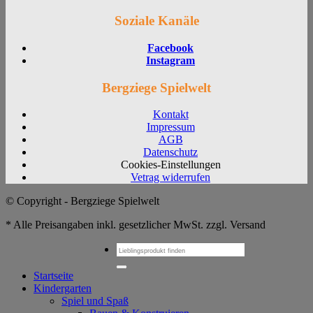
Soziale Kanäle
Facebook
Instagram
Bergziege Spielwelt
Kontakt
Impressum
AGB
Datenschutz
Cookies-Einstellungen
Vetrag widerrufen
© Copyright - Bergziege Spielwelt
* Alle Preisangaben inkl. gesetzlicher MwSt. zzgl. Versand
Suchen
nach:
Startseite
Kindergarten
Spiel und Spaß