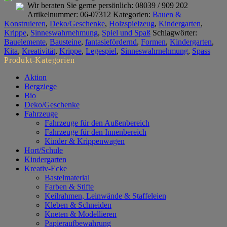
Menge
Wir beraten Sie gerne persönlich:
08039 / 909 202
Artikelnummer:
06-07312
Kategorien:
Bauen &
Konstruieren
,
Deko/Geschenke
,
Holzspielzeug
,
Kindergarten
,
Krippe
,
Sinneswahrnehmung
,
Spiel und Spaß
Schlagwörter:
Bauelemente
,
Bausteine
,
fantasiefördernd
,
Formen
,
Kindergarten
,
Kita
,
Kreativität
,
Krippe
,
Legespiel
,
Sinneswahrnehmung
,
Spass
Produkt-Kategorien
Aktion
Bergziege
Bio
Deko/Geschenke
Fahrzeuge
Fahrzeuge für den Außenbereich
Fahrzeuge für den Innenbereich
Kinder & Krippenwagen
Hort/Schule
Kindergarten
Kreativ-Ecke
Bastelmaterial
Farben & Stifte
Keilrahmen, Leinwände & Staffeleien
Kleben & Schneiden
Kneten & Modellieren
Papieraufbewahrung