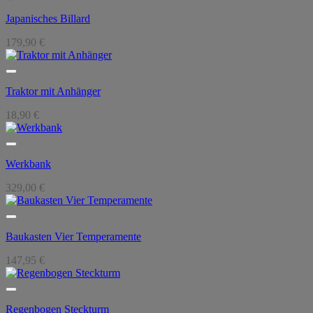
Japanisches Billard
179,90
€
Traktor mit Anhänger
18,90
€
Werkbank
329,00
€
Baukasten Vier Temperamente
147,95
€
Regenbogen Steckturm