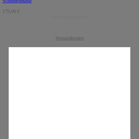
Schibbelmühle
179,00
€
Wir versenden mit
Versandkosten