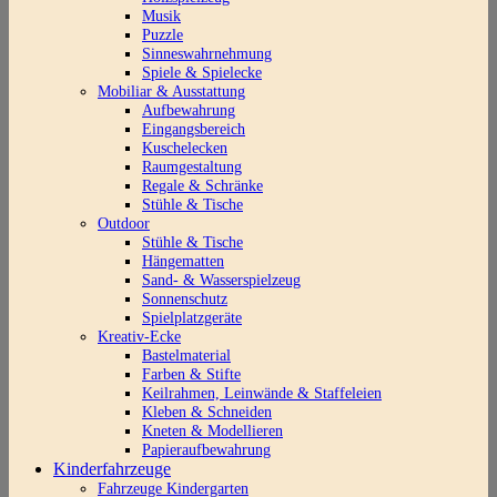
Musik
Puzzle
Sinneswahrnehmung
Spiele & Spielecke
Mobiliar & Ausstattung
Aufbewahrung
Eingangsbereich
Kuschelecken
Raumgestaltung
Regale & Schränke
Stühle & Tische
Outdoor
Stühle & Tische
Hängematten
Sand- & Wasserspielzeug
Sonnenschutz
Spielplatzgeräte
Kreativ-Ecke
Bastelmaterial
Farben & Stifte
Keilrahmen, Leinwände & Staffeleien
Kleben & Schneiden
Kneten & Modellieren
Papieraufbewahrung
Kinderfahrzeuge
Fahrzeuge Kindergarten