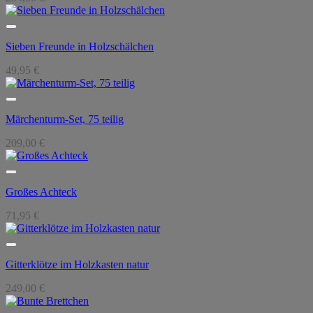
Sieben Freunde in Holzschälchen
49,95
€
Märchenturm-Set, 75 teilig
209,00
€
Großes Achteck
71,95
€
Gitterklötze im Holzkasten natur
249,00
€