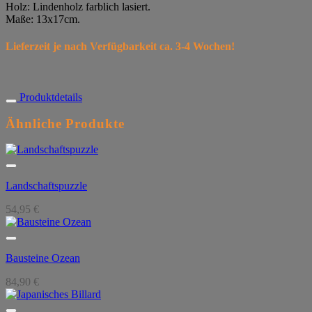
Holz: Lindenholz farblich lasiert.
Maße: 13x17cm.
Lieferzeit je nach Verfügbarkeit ca. 3-4 Wochen!
Produktdetails
Ähnliche Produkte
Landschaftspuzzle
54,95
€
Bausteine Ozean
84,90
€