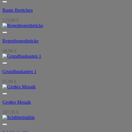
Bunte Brettchen
125,00
€
Regenbogenbrücke
48,90
€
Grundbaukasten 1
95,90
€
Großes Mosaik
107,95
€