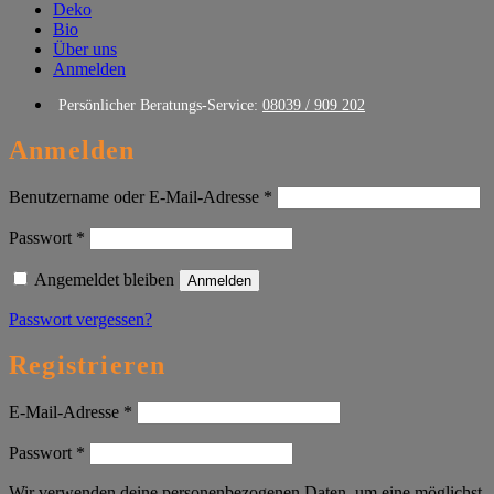
Deko
Bio
Über uns
Anmelden
Persönlicher Beratungs-Service:
08039 / 909 202
Anmelden
Erforderlich
Benutzername oder E-Mail-Adresse
*
Erforderlich
Passwort
*
Angemeldet bleiben
Anmelden
Passwort vergessen?
Registrieren
Erforderlich
E-Mail-Adresse
*
Erforderlich
Passwort
*
Wir verwenden deine personenbezogenen Daten, um eine möglichst