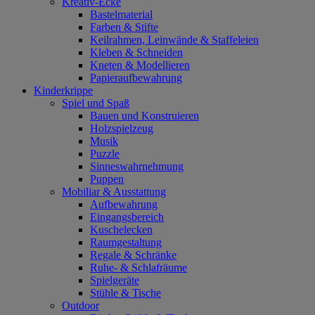
Kreativ-Ecke
Bastelmaterial
Farben & Stifte
Keilrahmen, Leinwände & Staffeleien
Kleben & Schneiden
Kneten & Modellieren
Papieraufbewahrung
Kinderkrippe
Spiel und Spaß
Bauen und Konstruieren
Holzspielzeug
Musik
Puzzle
Sinneswahrnehmung
Puppen
Mobiliar & Ausstattung
Aufbewahrung
Eingangsbereich
Kuschelecken
Raumgestaltung
Regale & Schränke
Ruhe- & Schlafräume
Spielgeräte
Stühle & Tische
Outdoor