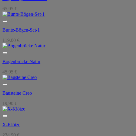
65,95
€
Bunte-Bögen-Set-1
119,00
€
Bogenbrücke Natur
45,95
€
Bausteine Creo
19,90
€
X-Klötze
234,90
€