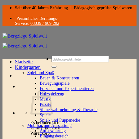
Zum
Seit über 40 Jahren Erfahrung
|
Pädagogisch geprüfte Spielwaren
Inhalt
springen
Persönlicher Beratungs-
Service:
08039 / 909 202
Suchen
Startseite
nach:
Kindergarten
Spiel und Spaß
Bauen & Konstruieren
Bewegungsspiele
Forschen und Experimentieren
Holzspielzeug
Musik
Puzzle
Sinneswahrnehmung & Therapie
Spiele
Spiel- und Puppenecke
Es befinden sich
Mobiliar und Ausstattung
keine Produkte im
Aufbewahrung
Warenkorb.
Eingangsbereich