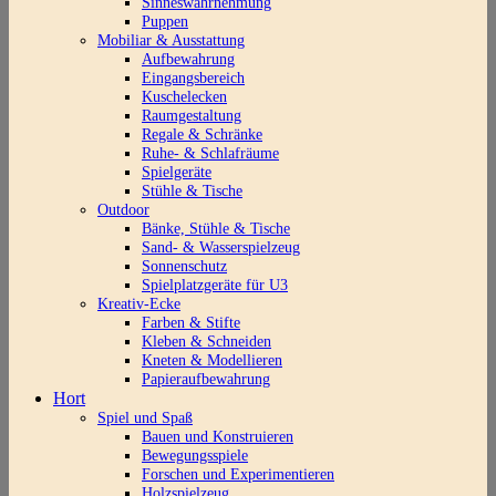
Sinneswahrnehmung
Puppen
Mobiliar & Ausstattung
Aufbewahrung
Eingangsbereich
Kuschelecken
Raumgestaltung
Regale & Schränke
Ruhe- & Schlafräume
Spielgeräte
Stühle & Tische
Outdoor
Bänke, Stühle & Tische
Sand- & Wasserspielzeug
Sonnenschutz
Spielplatzgeräte für U3
Kreativ-Ecke
Farben & Stifte
Kleben & Schneiden
Kneten & Modellieren
Papieraufbewahrung
Hort
Spiel und Spaß
Bauen und Konstruieren
Bewegungsspiele
Forschen und Experimentieren
Holzspielzeug