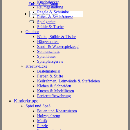
Kuschelecken
Zurück zum Shop
Raumgestaltung
Regale & Schränke
Suchen
Ruhe- & Schlafräume
nach:
Spielgeräte
Stühle & Tische
Outdoor
Bänke, Stühle & Tische
Hängematten
Sand- & Wasserspielzeug
Sonnenschutz
Spielhäuser
Spielplatzgeräte
Kreativ-Ecke
Bastelmaterial
Farben & Stifte
Keilrahmen, Leinwände & Staffeleien
Kleben & Schneiden
Kneten & Modellieren
Papieraufbewahrung
Kinderkrippe
Spiel und Spaß
Bauen und Konstruieren
Holzspielzeug
Musik
Puzzle