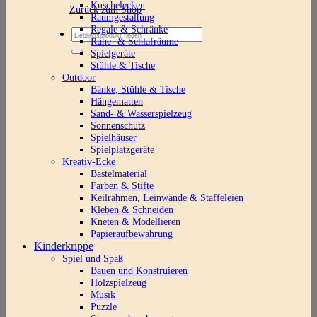
Kuschelecken
Zurück zum Shop
Raumgestaltung
Regale & Schränke
Suchen
Ruhe- & Schlafräume
nach:
Spielgeräte
Stühle & Tische
Outdoor
Bänke, Stühle & Tische
Hängematten
Sand- & Wasserspielzeug
Sonnenschutz
Spielhäuser
Spielplatzgeräte
Kreativ-Ecke
Bastelmaterial
Farben & Stifte
Keilrahmen, Leinwände & Staffeleien
Kleben & Schneiden
Kneten & Modellieren
Papieraufbewahrung
Kinderkrippe
Spiel und Spaß
Bauen und Konstruieren
Holzspielzeug
Musik
Puzzle