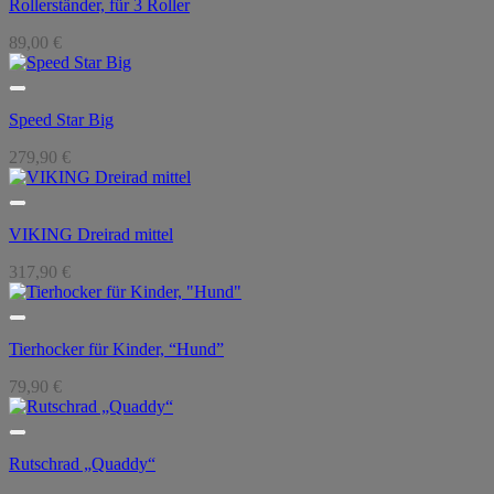
Rollerständer, für 3 Roller
89,00
€
Speed Star Big
279,90
€
VIKING Dreirad mittel
317,90
€
Tierhocker für Kinder, “Hund”
79,90
€
Rutschrad „Quaddy“