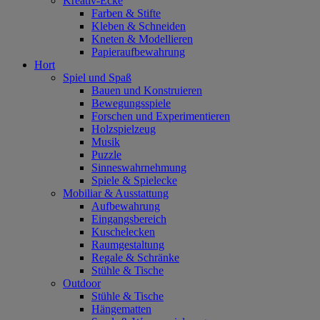
Kreativ-Ecke
Farben & Stifte
Kleben & Schneiden
Kneten & Modellieren
Papieraufbewahrung
Hort
Spiel und Spaß
Bauen und Konstruieren
Bewegungsspiele
Forschen und Experimentieren
Holzspielzeug
Musik
Puzzle
Sinneswahrnehmung
Spiele & Spielecke
Mobiliar & Ausstattung
Aufbewahrung
Eingangsbereich
Kuschelecken
Raumgestaltung
Regale & Schränke
Stühle & Tische
Outdoor
Stühle & Tische
Hängematten