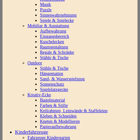
Musik
Puzzle
Sinneswahrnehmung
Spiele & Spielecke
Mobiliar & Ausstattung
Aufbewahrung
Eingangsbereich
Kuschelecken
Raumgestaltung
Regale & Schränke
Stühle & Tische
Outdoor
Stühle & Tische
Hängematten
Sand- & Wasserspielzeug
Sonnenschutz
Spielplatzgeräte
Kreativ-Ecke
Bastelmaterial
Farben & Stifte
Keilrahmen, Leinwände & Staffeleien
Kleben & Schneiden
Kneten & Modellieren
Papieraufbewahrung
Kinderfahrzeuge
Fahrzeuge Kindergarten