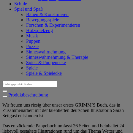
Schule
Spiel und Spaß
Bauen & Konstruieren
Bewegungsspiele
Forschen & Experimentieren
Holzspielzeug
Musik
Puppen
Puzzle
Sinneswahrnehmung
Sinneswahrnehmung & Therapie
Spiel- & Puppenecke
Spiele
Spiele & Spielecke
Suchen
nach:
Produktbeschreibung
Wir freuen uns riesig über unser erstes GRIMM’S Buch, das in
Zusammenarbeit mit der talentierten deutschen Illustratorin Sarah
Settgast entstanden ist.
Das entzückende Pappebuch umfasst 26 Seiten und beinhaltet 24
liebevoll gestaltete Illustrationen rund um das Thema Wetter und