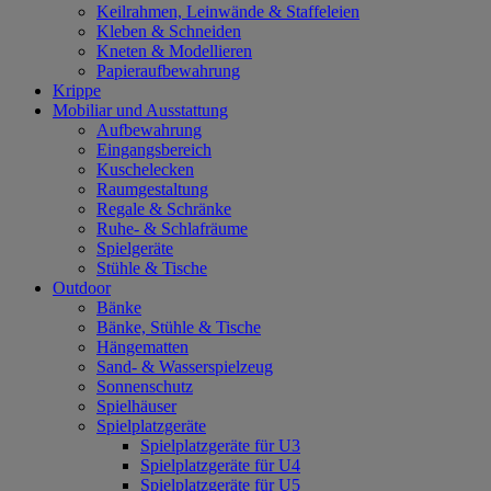
Keilrahmen, Leinwände & Staffeleien
Kleben & Schneiden
Kneten & Modellieren
Papieraufbewahrung
Krippe
Mobiliar und Ausstattung
Aufbewahrung
Eingangsbereich
Kuschelecken
Raumgestaltung
Regale & Schränke
Ruhe- & Schlafräume
Spielgeräte
Stühle & Tische
Outdoor
Bänke
Bänke, Stühle & Tische
Hängematten
Sand- & Wasserspielzeug
Sonnenschutz
Spielhäuser
Spielplatzgeräte
Spielplatzgeräte für U3
Spielplatzgeräte für U4
Spielplatzgeräte für U5