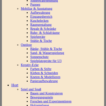
Sinneswahrnehmung
Puppen
Mobiliar & Ausstattung
Aufbewahrung
Eingangsbereich
Kuschelecken
Raumgestaltung
Regale & Schränke
Ruhe- & Schlafräume
Spielgeräte
Stühle & Tische
Outdoor
Bänke, Stühle & Tische
Sand- & Wasserspielzeug
Sonnenschutz
Spielplatzgeräte für U3
Kreativ-Ecke
Farben & Stifte
Kleben & Schneiden
Kneten & Modellieren
Papieraufbewahrung
Hort
Spiel und Spaß
Bauen und Konstruieren
Bewegungsspiele
Forschen und Experimentieren
Holzspielzeug