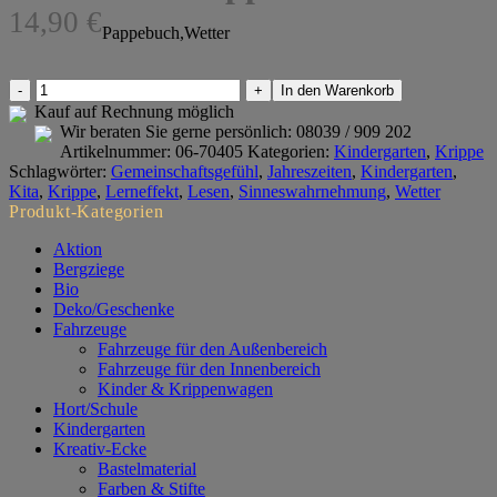
14,90
€
Pappebuch,Wetter
Das
In den Warenkorb
Wetter
Kauf auf Rechnung möglich
Pappebuch
Wir beraten Sie gerne persönlich:
08039 / 909 202
Menge
Artikelnummer:
06-70405
Kategorien:
Kindergarten
,
Krippe
Schlagwörter:
Gemeinschaftsgefühl
,
Jahreszeiten
,
Kindergarten
,
Kita
,
Krippe
,
Lerneffekt
,
Lesen
,
Sinneswahrnehmung
,
Wetter
Produkt-Kategorien
Aktion
Bergziege
Bio
Deko/Geschenke
Fahrzeuge
Fahrzeuge für den Außenbereich
Fahrzeuge für den Innenbereich
Kinder & Krippenwagen
Hort/Schule
Kindergarten
Kreativ-Ecke
Bastelmaterial
Farben & Stifte