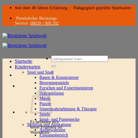
Zum
Seit über 40 Jahren Erfahrung
|
Pädagogisch geprüfte Spielwaren
Inhalt
springen
Persönlicher Beratungs-
Service:
08039 / 909 202
Suchen
Startseite
nach:
Kindergarten
Spiel und Spaß
Bauen & Konstruieren
Bewegungsspiele
Forschen und Experimentieren
Holzspielzeug
Musik
Puzzle
Sinneswahrnehmung & Therapie
Spiele
Spiel- und Puppenecke
Es befinden sich
Mobiliar und Ausstattung
keine Produkte im
Aufbewahrung
Warenkorb.
Eingangsbereich