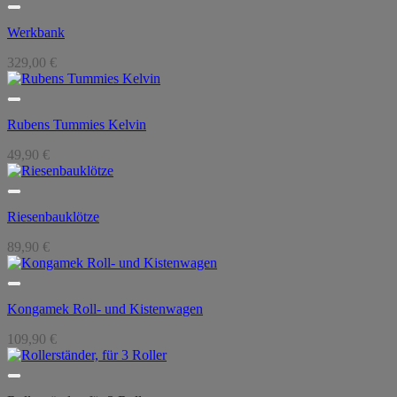
Werkbank
329,00
€
Rubens Tummies Kelvin
49,90
€
Riesenbauklötze
89,90
€
Kongamek Roll- und Kistenwagen
109,90
€