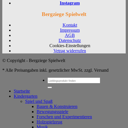
Instagram
Bergziege Spielwelt
Kontakt
Impressum
AGB
Datenschutz
Cookies-Einstellungen
Vetrag widerrufen
© Copyright - Bergziege Spielwelt
* Alle Preisangaben inkl. gesetzlicher MwSt. zzgl. Versand
Suchen
nach:
Startseite
Kindergarten
Spiel und Spaß
Bauen & Konstruieren
Bewegungsspiele
Forschen und Experimentieren
Holzspielzeug
Musik