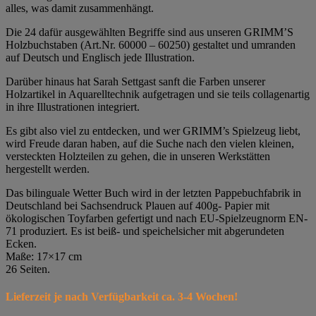
alles, was damit zusammenhängt.
Die 24 dafür ausgewählten Begriffe sind aus unseren GRIMM’S
Holzbuchstaben (Art.Nr. 60000 – 60250) gestaltet und umranden
auf Deutsch und Englisch jede Illustration.
Darüber hinaus hat Sarah Settgast sanft die Farben unserer
Holzartikel in Aquarelltechnik aufgetragen und sie teils collagenartig
in ihre Illustrationen integriert.
Es gibt also viel zu entdecken, und wer GRIMM’s Spielzeug liebt,
wird Freude daran haben, auf die Suche nach den vielen kleinen,
versteckten Holzteilen zu gehen, die in unseren Werkstätten
hergestellt werden.
Das bilinguale Wetter Buch wird in der letzten Pappebuchfabrik in
Deutschland bei Sachsendruck Plauen auf 400g- Papier mit
ökologischen Toyfarben gefertigt und nach EU-Spielzeugnorm EN-
71 produziert. Es ist beiß- und speichelsicher mit abgerundeten
Ecken.
Maße: 17×17 cm
26 Seiten.
Lieferzeit je nach Verfügbarkeit ca. 3-4 Wochen!