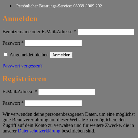
Persönlicher Beratungs-Service:
08039 / 909 202
Anmelden
Erforderlich
Benutzername oder E-Mail-Adresse
*
Erforderlich
Passwort
*
Angemeldet bleiben
Anmelden
Passwort vergessen?
Registrieren
Erforderlich
E-Mail-Adresse
*
Erforderlich
Passwort
*
Wir verwenden deine personenbezogenen Daten, um eine möglichst
gute Benutzererfahrung auf dieser Website zu ermöglichen, den
Zugriff auf dein Konto zu verwalten und für weitere Zwecke, die in
unserer
Datenschutzerklärung
beschrieben sind.