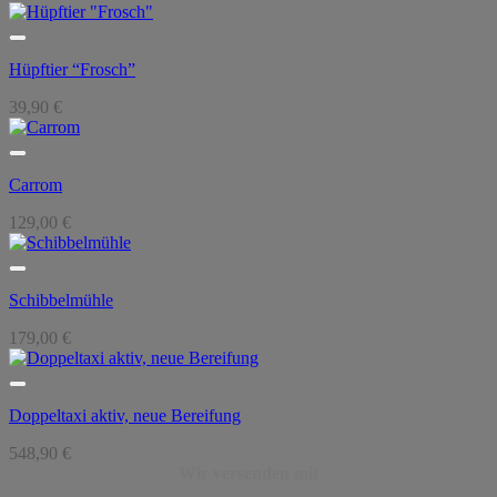
Preis
Preis
war:
ist:
189,90 €
168,90 €.
Hüpftier “Frosch”
39,90
€
Carrom
129,00
€
Schibbelmühle
179,00
€
Doppeltaxi aktiv, neue Bereifung
548,90
€
Wir versenden mit