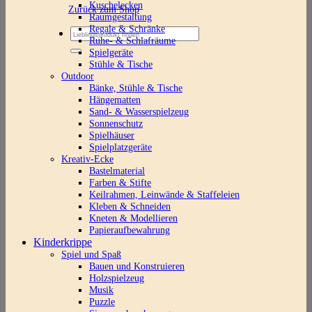
Kuschelecken
Zurück zum Shop
Raumgestaltung
Regale & Schränke
Suchen
Ruhe- & Schlafräume
nach:
Spielgeräte
Stühle & Tische
Outdoor
Bänke, Stühle & Tische
Hängematten
Sand- & Wasserspielzeug
Sonnenschutz
Spielhäuser
Spielplatzgeräte
Kreativ-Ecke
Bastelmaterial
Farben & Stifte
Keilrahmen, Leinwände & Staffeleien
Kleben & Schneiden
Kneten & Modellieren
Papieraufbewahrung
Kinderkrippe
Spiel und Spaß
Bauen und Konstruieren
Holzspielzeug
Musik
Puzzle