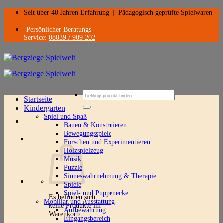
Zum
Seit über 40 Jahren Erfahrung
|
Pädagogisch geprüfte Spielwaren
Inhalt
springen
Persönlicher Beratungs-
Service:
08039 / 909 202
Suchen
Startseite
nach:
Kindergarten
Spiel und Spaß
Bauen & Konstruieren
Bewegungsspiele
Forschen und Experimentieren
Holzspielzeug
Musik
Puzzle
Sinneswahrnehmung & Therapie
Spiele
Spiel- und Puppenecke
Es befinden sich
Mobiliar und Ausstattung
keine Produkte im
Aufbewahrung
Warenkorb.
Eingangsbereich