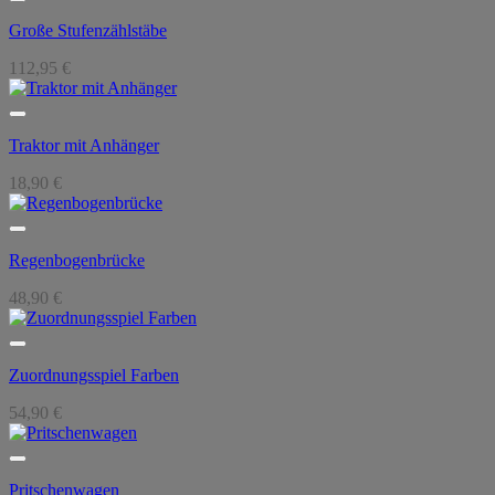
Große Stufenzählstäbe
112,95
€
Traktor mit Anhänger
18,90
€
Regenbogenbrücke
48,90
€
Zuordnungsspiel Farben
54,90
€
Pritschenwagen