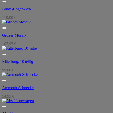
Bunte-Bögen-Set-1
119,00
€
Großes Mosaik
107,95
€
Ritterburg, 10 teilig
99,00
€
Ammonit Schnecke
54,95
€