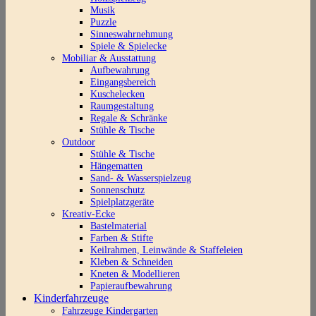
Musik
Puzzle
Sinneswahrnehmung
Spiele & Spielecke
Mobiliar & Ausstattung
Aufbewahrung
Eingangsbereich
Kuschelecken
Raumgestaltung
Regale & Schränke
Stühle & Tische
Outdoor
Stühle & Tische
Hängematten
Sand- & Wasserspielzeug
Sonnenschutz
Spielplatzgeräte
Kreativ-Ecke
Bastelmaterial
Farben & Stifte
Keilrahmen, Leinwände & Staffeleien
Kleben & Schneiden
Kneten & Modellieren
Papieraufbewahrung
Kinderfahrzeuge
Fahrzeuge Kindergarten