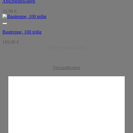
Abschleppwagen
16,90
€
Bautreppe, 100 teilig
169,00
€
Wir versenden mit
Versandkosten