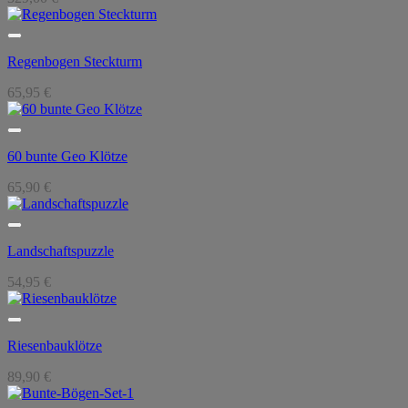
Regenbogen Steckturm
65,95
€
60 bunte Geo Klötze
65,90
€
Landschaftspuzzle
54,95
€
Riesenbauklötze
89,90
€