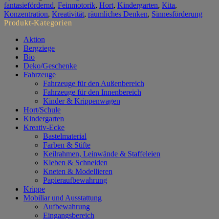
fantasiefördernd
,
Feinmotorik
,
Hort
,
Kindergarten
,
Kita
,
Konzentration
,
Kreativität
,
räumliches Denken
,
Sinnesförderung
Produkt-Kategorien
Aktion
Bergziege
Bio
Deko/Geschenke
Fahrzeuge
Fahrzeuge für den Außenbereich
Fahrzeuge für den Innenbereich
Kinder & Krippenwagen
Hort/Schule
Kindergarten
Kreativ-Ecke
Bastelmaterial
Farben & Stifte
Keilrahmen, Leinwände & Staffeleien
Kleben & Schneiden
Kneten & Modellieren
Papieraufbewahrung
Krippe
Mobiliar und Ausstattung
Aufbewahrung
Eingangsbereich