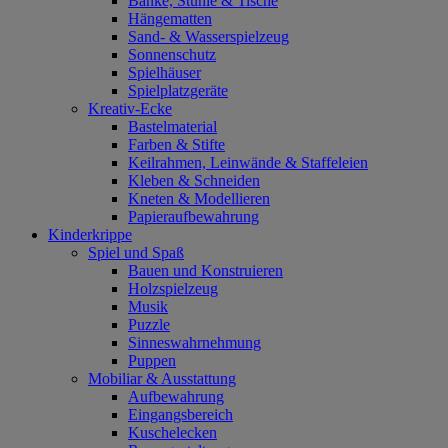
Bänke, Stühle & Tische
Hängematten
Sand- & Wasserspielzeug
Sonnenschutz
Spielhäuser
Spielplatzgeräte
Kreativ-Ecke
Bastelmaterial
Farben & Stifte
Keilrahmen, Leinwände & Staffeleien
Kleben & Schneiden
Kneten & Modellieren
Papieraufbewahrung
Kinderkrippe
Spiel und Spaß
Bauen und Konstruieren
Holzspielzeug
Musik
Puzzle
Sinneswahrnehmung
Puppen
Mobiliar & Ausstattung
Aufbewahrung
Eingangsbereich
Kuschelecken