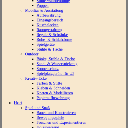
Sinneswahrnehmung
Puppen
Mobiliar & Ausstattung
Aufbewahrung
Eingangsbereich
Kuschelecken
Raumgestaltung
Regale & Schränke
Ruhe- & Schlafräume
Spielgeräte
Stühle & Tische
Outdoor
Bänke, Stühle & Tische
Sand- & Wasserspielzeug
Sonnenschutz
Spielplatzgeräte für U3
Kreativ-Ecke
Farben & Stifte
Kleben & Schneiden
Kneten & Modellieren
Papieraufbewahrung
Hort
Spiel und Spaß
Bauen und Konstruieren
Bewegungsspiele
Forschen und Experimentieren
Holzspielzeug