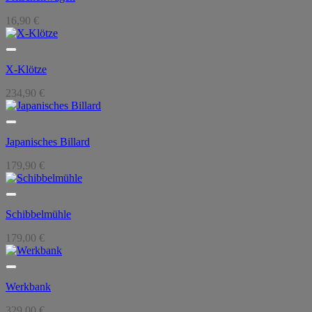
16,90
€
X-Klötze
234,90
€
Japanisches Billard
179,90
€
Schibbelmühle
179,00
€
Werkbank
329,00
€