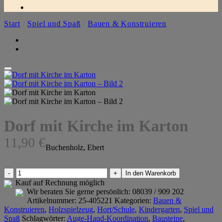
Start
/
Spiel und Spaß
/
Bauen & Konstruieren
Dorf mit Kirche im Karton
11,90
€
Buchenholz, Ebert
Dorf
In den Warenkorb
mit
Kauf auf Rechnung möglich
Kirche
Wir beraten Sie gerne persönlich:
08039 / 909 202
im
Artikelnummer:
25-405221
Kategorien:
Bauen &
Karton
Konstruieren
,
Holzspielzeug
,
Hort/Schule
,
Kindergarten
,
Spiel und
Menge
Spaß
Schlagwörter:
Auge-Hand-Koordination
,
Bausteine
,