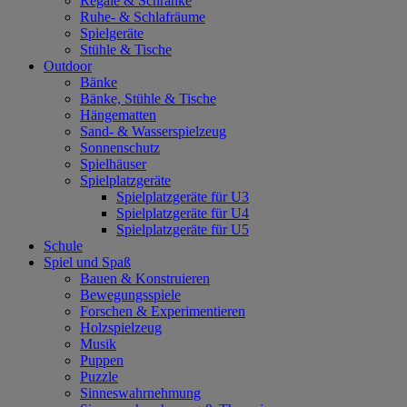
Regale & Schränke
Ruhe- & Schlafräume
Spielgeräte
Stühle & Tische
Outdoor
Bänke
Bänke, Stühle & Tische
Hängematten
Sand- & Wasserspielzeug
Sonnenschutz
Spielhäuser
Spielplatzgeräte
Spielplatzgeräte für U3
Spielplatzgeräte für U4
Spielplatzgeräte für U5
Schule
Spiel und Spaß
Bauen & Konstruieren
Bewegungsspiele
Forschen & Experimentieren
Holzspielzeug
Musik
Puppen
Puzzle
Sinneswahrnehmung