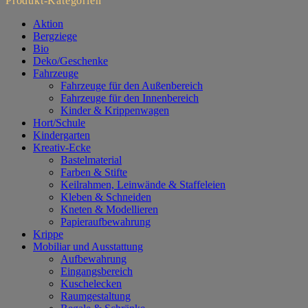
Produkt-Kategorien
Aktion
Bergziege
Bio
Deko/Geschenke
Fahrzeuge
Fahrzeuge für den Außenbereich
Fahrzeuge für den Innenbereich
Kinder & Krippenwagen
Hort/Schule
Kindergarten
Kreativ-Ecke
Bastelmaterial
Farben & Stifte
Keilrahmen, Leinwände & Staffeleien
Kleben & Schneiden
Kneten & Modellieren
Papieraufbewahrung
Krippe
Mobiliar und Ausstattung
Aufbewahrung
Eingangsbereich
Kuschelecken
Raumgestaltung