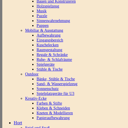
Bauen und Konstruieren
Holzspielzeug
Musik
Puzzle
Sinneswahrnehmung
Puppen
Mobiliar & Ausstattung
Aufbewahrung
Eingangsbereich
Kuschelecken
Raumgestaltung
Regale & Schränke
Ruhe- & Schlafräume
Spielgeräte
Stühle & Tische
Outdoor
Bänke, Stühle & Tische
Sand- & Wasserspielzeug
Sonnenschutz
Spielplatzgeräte für U3
Kreativ-Ecke
Farben & Stifte
Kleben & Schneiden
Kneten & Modellieren
Papieraufbewahrung
Hort
Spiel und Spaß