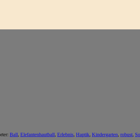
rter:
Ball
,
Elefantenhautball
,
Erlebnis
,
Haptik
,
Kindergarten
,
robust
,
So