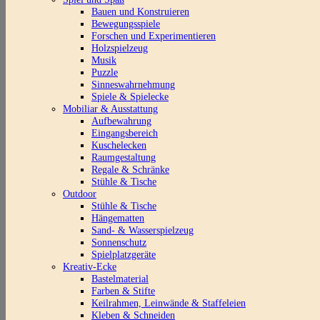
Bauen und Konstruieren
Bewegungsspiele
Forschen und Experimentieren
Holzspielzeug
Musik
Puzzle
Sinneswahrnehmung
Spiele & Spielecke
Mobiliar & Ausstattung
Aufbewahrung
Eingangsbereich
Kuschelecken
Raumgestaltung
Regale & Schränke
Stühle & Tische
Outdoor
Stühle & Tische
Hängematten
Sand- & Wasserspielzeug
Sonnenschutz
Spielplatzgeräte
Kreativ-Ecke
Bastelmaterial
Farben & Stifte
Keilrahmen, Leinwände & Staffeleien
Kleben & Schneiden