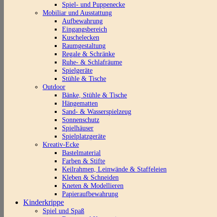
Spiel- und Puppenecke
Mobiliar und Ausstattung
Aufbewahrung
Eingangsbereich
Kuschelecken
Raumgestaltung
Regale & Schränke
Ruhe- & Schlafräume
Spielgeräte
Stühle & Tische
Outdoor
Bänke, Stühle & Tische
Hängematten
Sand- & Wasserspielzeug
Sonnenschutz
Spielhäuser
Spielplatzgeräte
Kreativ-Ecke
Bastelmaterial
Farben & Stifte
Keilrahmen, Leinwände & Staffeleien
Kleben & Schneiden
Kneten & Modellieren
Papieraufbewahrung
Kinderkrippe
Spiel und Spaß