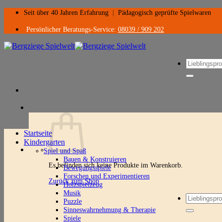
Zum
Seit über 40 Jahren Erfahrung
|
Pädagogisch geprüfte Spielwaren
Inhalt
springen
Persönlicher Beratungs-Service:
08039 / 909 202
Suchen
nach:
Startseite
Kindergarten
Spiel und Spaß
Bauen & Konstruieren
Es befinden sich keine Produkte im Warenkorb.
Bewegungsspiele
Forschen und Experimentieren
Zurück zum Shop
Holzspielzeug
Musik
Suchen
Puzzle
nach:
Sinneswahrnehmung & Therapie
Spiele