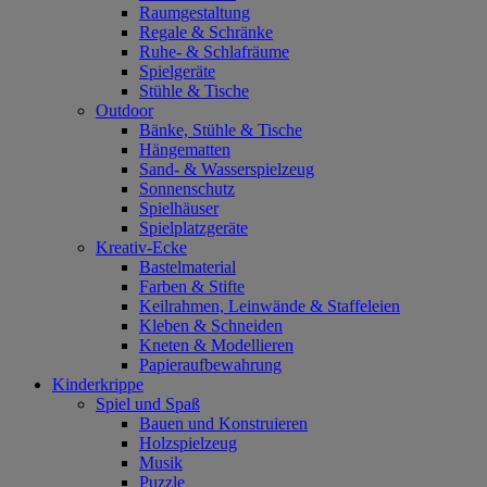
Raumgestaltung
Regale & Schränke
Ruhe- & Schlafräume
Spielgeräte
Stühle & Tische
Outdoor
Bänke, Stühle & Tische
Hängematten
Sand- & Wasserspielzeug
Sonnenschutz
Spielhäuser
Spielplatzgeräte
Kreativ-Ecke
Bastelmaterial
Farben & Stifte
Keilrahmen, Leinwände & Staffeleien
Kleben & Schneiden
Kneten & Modellieren
Papieraufbewahrung
Kinderkrippe
Spiel und Spaß
Bauen und Konstruieren
Holzspielzeug
Musik
Puzzle