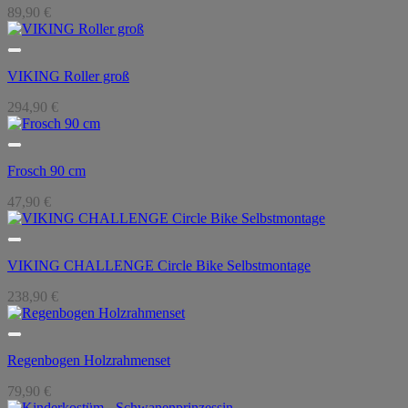
89,90
€
VIKING Roller groß
294,90
€
Frosch 90 cm
47,90
€
VIKING CHALLENGE Circle Bike Selbstmontage
238,90
€
Regenbogen Holzrahmenset
79,90
€