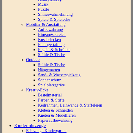
Musik
Puzzle
Sinneswahrnehmung
Spiele & Spielecke
Mobiliar & Ausstattung
Aufbewahrung
Eingangsbereich
Kuschelecken
Raumgestaltung
Regale & Schränke
Stühle & Tische
Outdoor
Stühle & Tische
Hängematten
Sand- & Wasserspielzeug
Sonnenschutz
Spielplatzgeräte
Kreativ-Ecke
Bastelmaterial
Farben & Stifte
Keilrahmen, Leinwände & Staffeleien
Kleben & Schneiden
Kneten & Modellieren
Papieraufbewahrung
Kinderfahrzeuge
Fahrzeuge Kindergarten