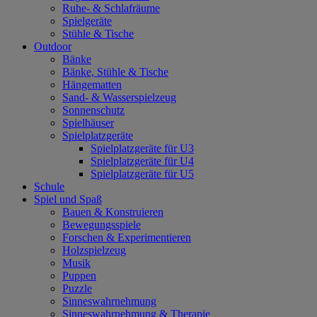
Ruhe- & Schlafräume
Spielgeräte
Stühle & Tische
Outdoor
Bänke
Bänke, Stühle & Tische
Hängematten
Sand- & Wasserspielzeug
Sonnenschutz
Spielhäuser
Spielplatzgeräte
Spielplatzgeräte für U3
Spielplatzgeräte für U4
Spielplatzgeräte für U5
Schule
Spiel und Spaß
Bauen & Konstruieren
Bewegungsspiele
Forschen & Experimentieren
Holzspielzeug
Musik
Puppen
Puzzle
Sinneswahrnehmung
Sinneswahrnehmung & Therapie