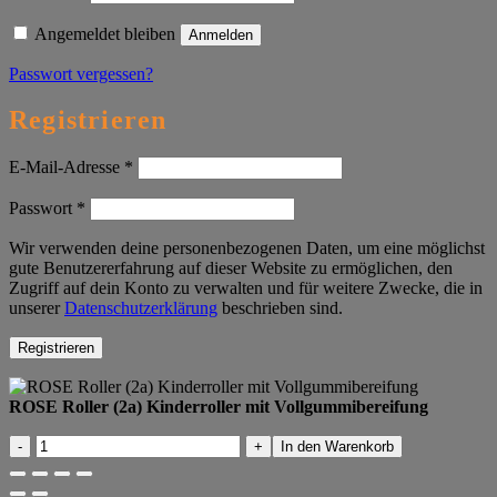
Angemeldet bleiben
Anmelden
Passwort vergessen?
Registrieren
Erforderlich
E-Mail-Adresse
*
Erforderlich
Passwort
*
Wir verwenden deine personenbezogenen Daten, um eine möglichst
gute Benutzererfahrung auf dieser Website zu ermöglichen, den
Zugriff auf dein Konto zu verwalten und für weitere Zwecke, die in
unserer
Datenschutzerklärung
beschrieben sind.
Registrieren
ROSE Roller (2a) Kinderroller mit Vollgummibereifung
ROSE
In den Warenkorb
Roller
(2a)