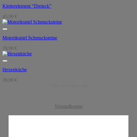
Kletterelement “Dreieck”
43,90
€
Motorikspiel Schmucksteine
79,90
€
Hexenküche
39,90
€
Wir versenden mit
Versandkosten