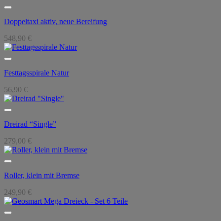
Doppeltaxi aktiv, neue Bereifung
548,90
€
Festtagsspirale Natur
56,90
€
Dreirad “Single”
279,00
€
Roller, klein mit Bremse
249,90
€