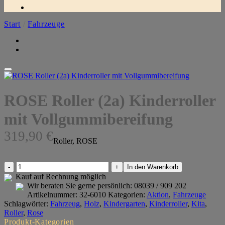
Start
/
Fahrzeuge
ROSE Roller (2a) Kinderroller
mit Vollgummibereifung
319,90
€
Roller, ROSE
ROSE
In den Warenkorb
Roller
Kauf auf Rechnung möglich
(2a)
Wir beraten Sie gerne persönlich:
08039 / 909 202
Kinderroller
Artikelnummer:
32-6010
Kategorien:
Aktion
,
Fahrzeuge
mit
Schlagwörter:
Fahrzeug
,
Holz
,
Kindergarten
,
Kinderroller
,
Kita
,
Vollgummibereifung
Roller
,
Rose
Menge
Produkt-Kategorien