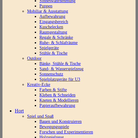
Sinneswahrnehmung
Puppen
Mobiliar & Ausstattung
Aufbewahrung
Eingangsbereich
Kuschelecken
Raumgestaltung
Regale & Schränke
Ruhe- & Schlafräume
Spielgeräte
Stühle & Tische
Outdoor
Bänke, Stühle & Tische
Sand- & Wasserspielzeug
Sonnenschutz
Spielplatzgeräte für U3
Kreativ-Ecke
Farben & Stifte
Kleben & Schneiden
Kneten & Modellieren
Papieraufbewahrung
Hort
Spiel und Spaß
Bauen und Konstruieren
Bewegungsspiele
Forschen und Experimentieren
Holzspielzeug