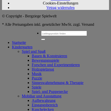
Cookies-Einstellungen
Vetrag widerrufen
© Copyright - Bergziege Spielwelt
* Alle Preisangaben inkl. gesetzlicher MwSt. zzgl. Versand
Suchen
nach:
Startseite
Kindergarten
Spiel und Spaß
Bauen & Konstruieren
Bewegungsspiele
Forschen und Experimentieren
Holzspielzeug
Musik
Puzzle
Sinneswahrnehmung & Therapie
Spiele
Spiel- und Puppenecke
Mobiliar und Ausstattung
Aufbewahrung
Eingangsbereich
Kuschelecken