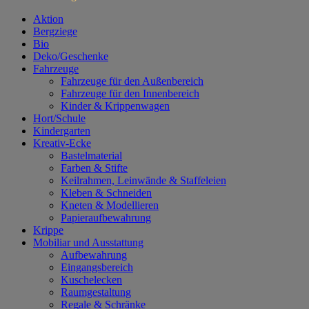
Aktion
Bergziege
Bio
Deko/Geschenke
Fahrzeuge
Fahrzeuge für den Außenbereich
Fahrzeuge für den Innenbereich
Kinder & Krippenwagen
Hort/Schule
Kindergarten
Kreativ-Ecke
Bastelmaterial
Farben & Stifte
Keilrahmen, Leinwände & Staffeleien
Kleben & Schneiden
Kneten & Modellieren
Papieraufbewahrung
Krippe
Mobiliar und Ausstattung
Aufbewahrung
Eingangsbereich
Kuschelecken
Raumgestaltung
Regale & Schränke