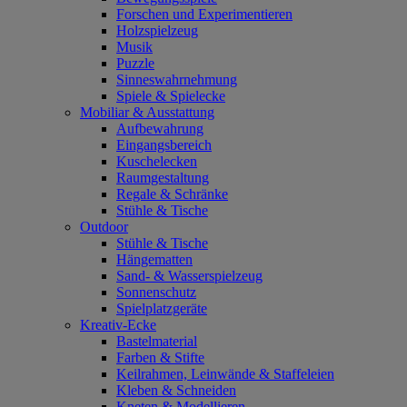
Forschen und Experimentieren
Holzspielzeug
Musik
Puzzle
Sinneswahrnehmung
Spiele & Spielecke
Mobiliar & Ausstattung
Aufbewahrung
Eingangsbereich
Kuschelecken
Raumgestaltung
Regale & Schränke
Stühle & Tische
Outdoor
Stühle & Tische
Hängematten
Sand- & Wasserspielzeug
Sonnenschutz
Spielplatzgeräte
Kreativ-Ecke
Bastelmaterial
Farben & Stifte
Keilrahmen, Leinwände & Staffeleien
Kleben & Schneiden
Kneten & Modellieren