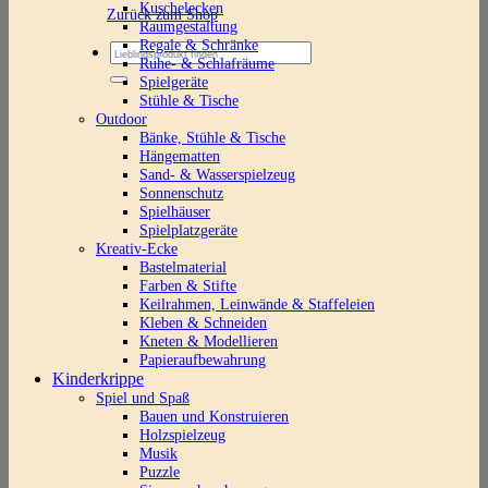
Kuschelecken
Zurück zum Shop
Raumgestaltung
Regale & Schränke
Suchen
Ruhe- & Schlafräume
nach:
Spielgeräte
Stühle & Tische
Outdoor
Bänke, Stühle & Tische
Hängematten
Sand- & Wasserspielzeug
Sonnenschutz
Spielhäuser
Spielplatzgeräte
Kreativ-Ecke
Bastelmaterial
Farben & Stifte
Keilrahmen, Leinwände & Staffeleien
Kleben & Schneiden
Kneten & Modellieren
Papieraufbewahrung
Kinderkrippe
Spiel und Spaß
Bauen und Konstruieren
Holzspielzeug
Musik
Puzzle