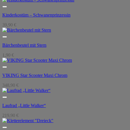
Kinderkostüm – Schwanenprinzessin
39,90
€
Bärchenbeutel mit Stern
1,90
€
VIKING Star Scooter Maxi Chrom
348,90
€
Laufrad „Little Walker“
219,90
€