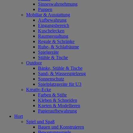
Sinneswahrnehmung
Puppen
Mobiliar & Ausstattung
Aufbewahrung
Eingangsbereich
Kuschelecken
Raumgestaltung
Regale & Schränke
Ruhe- & Schlafräume
Spielgeräte
Stühle & Tische
Outdoor
Bänke, Stühle & Tische
Sand- & Wasserspielzeug
Sonnenschutz
Spielplatzgeräte für U3
Kreativ-Ecke
Farben & Stifte
Kleben & Schneiden
Kneten & Modellieren
Papieraufbewahrung
Hort
Spiel und Spaß
Bauen und Konstruieren
Bewegungsspiele