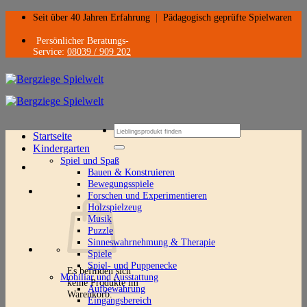
Zum
Seit über 40 Jahren Erfahrung
|
Pädagogisch geprüfte Spielwaren
Inhalt
springen
Persönlicher Beratungs-
Service:
08039 / 909 202
Suchen
Startseite
nach:
Kindergarten
Spiel und Spaß
Bauen & Konstruieren
Bewegungsspiele
Forschen und Experimentieren
Holzspielzeug
Musik
Puzzle
Sinneswahrnehmung & Therapie
Spiele
Spiel- und Puppenecke
Es befinden sich
Mobiliar und Ausstattung
keine Produkte im
Aufbewahrung
Warenkorb.
Eingangsbereich