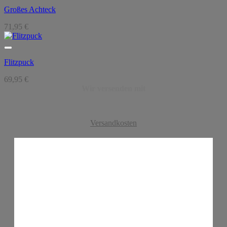
Großes Achteck
71,95
€
Flitzpuck
69,95
€
Wir versenden mit
Versandkosten