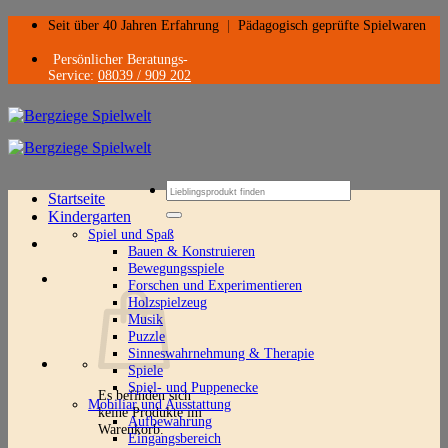
Zum
Seit über 40 Jahren Erfahrung
|
Pädagogisch geprüfte Spielwaren
Inhalt
springen
Persönlicher Beratungs-
Service:
08039 / 909 202
Suchen
Startseite
nach:
Kindergarten
Spiel und Spaß
Bauen & Konstruieren
Bewegungsspiele
Forschen und Experimentieren
Holzspielzeug
Musik
Puzzle
Sinneswahrnehmung & Therapie
Spiele
Spiel- und Puppenecke
Es befinden sich
Mobiliar und Ausstattung
keine Produkte im
Aufbewahrung
Warenkorb.
Eingangsbereich