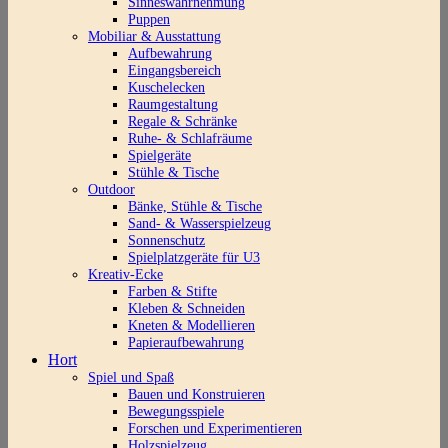
Sinneswahrnehmung
Puppen
Mobiliar & Ausstattung
Aufbewahrung
Eingangsbereich
Kuschelecken
Raumgestaltung
Regale & Schränke
Ruhe- & Schlafräume
Spielgeräte
Stühle & Tische
Outdoor
Bänke, Stühle & Tische
Sand- & Wasserspielzeug
Sonnenschutz
Spielplatzgeräte für U3
Kreativ-Ecke
Farben & Stifte
Kleben & Schneiden
Kneten & Modellieren
Papieraufbewahrung
Hort
Spiel und Spaß
Bauen und Konstruieren
Bewegungsspiele
Forschen und Experimentieren
Holzspielzeug