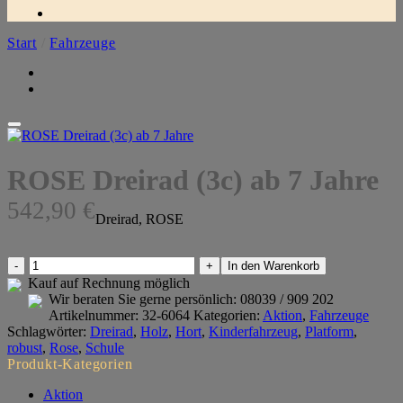
Start
/
Fahrzeuge
ROSE Dreirad (3c) ab 7 Jahre
542,90
€
Dreirad, ROSE
ROSE
In den Warenkorb
Dreirad
Kauf auf Rechnung möglich
(3c)
Wir beraten Sie gerne persönlich:
08039 / 909 202
ab
Artikelnummer:
32-6064
Kategorien:
Aktion
,
Fahrzeuge
7
Schlagwörter:
Dreirad
,
Holz
,
Hort
,
Kinderfahrzeug
,
Platform
,
Jahre
robust
,
Rose
,
Schule
Menge
Produkt-Kategorien
Aktion