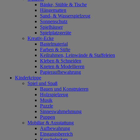
Bänke, Stühle & Tische
Hängematten
Sand- & Wasserspielzeug
Sonnenschutz
Spielhäuser
Spielplatzgeräte
Kreativ-Ecke
Bastelmaterial
Farben & Stifte
Keilrahmen, Leinwände & Staffeleien
Kleben & Schneiden
Kneten & Modellieren
Papieraufbewahrung
Kinderkrippe
Spiel und Spaß
Bauen und Konstruieren
Holzspielzeug
Musik
Puzzle
Sinneswahrnehmung
Puppen
Mobiliar & Ausstattung
Aufbewahrung
Eingangsbereich
Kuschelecken