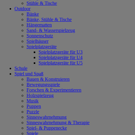
Stühle & Tische
Outdoor
Bänke
Bänke, Stühle & Tische
Hängematten
Sand- & Wasserspielzeug
Sonnenschutz
Spielhäuser
Spielplatzgeräte
Spielplatzgeräte für U3
Spielplatzgeräte für U4
Spielplatzgeräte für U5
Schule
Spiel und Spaß
Bauen & Konstruieren
Bewegungsspiele
Forschen & Experimentieren
Holzspielzeug
Musik
Puppen
Puzzle
Sinneswahrnehmung
Sinneswahrnehmung & Therapie
Spiel- & Puppenecke
Spiele