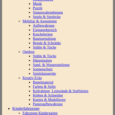
Musik
Puzzle
Sinneswahrnehmung
Spiele & Spielecke
Mobiliar & Ausstattung
Aufbewahrung
Eingangsbereich
Kuschelecken
Raumgestaltung
Regale & Schränke
Stühle & Tische
Outdoor
Stühle & Tische
Hängematten
Sand- & Wasserspielzeug
Sonnenschutz
Spielplatzgeräte
Kreativ-Ecke
Bastelmaterial
Farben & Stifte
Keilrahmen, Leinwände & Staffeleien
Kleben & Schneiden
Kneten & Modellieren
Papieraufbewahrung
Kinderfahrzeuge
Fahrzeuge Kindergarten