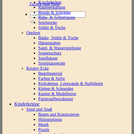
Kuschelecken
Zurück zum Shop
Raumgestaltung
Regale & Schränke
Suchen
Ruhe- & Schlafräume
nach:
Spielgeräte
Stühle & Tische
Outdoor
Bänke, Stühle & Tische
Hängematten
Sand- & Wasserspielzeug
Sonnenschutz
Spielhäuser
Spielplatzgeräte
Kreativ-Ecke
Bastelmaterial
Farben & Stifte
Keilrahmen, Leinwände & Staffeleien
Kleben & Schneiden
Kneten & Modellieren
Papieraufbewahrung
Kinderkrippe
Spiel und Spaß
Bauen und Konstruieren
Holzspielzeug
Musik
Puzzle