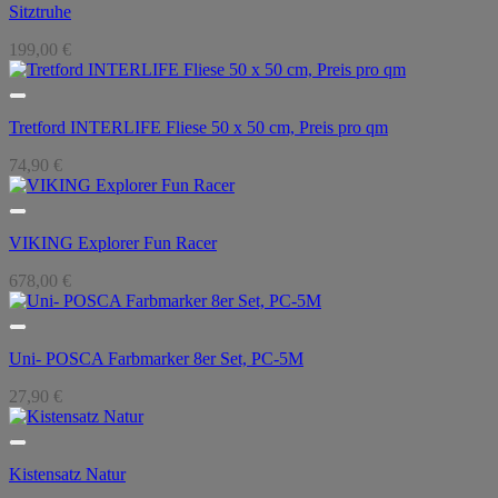
Sitztruhe
199,00
€
Tretford INTERLIFE Fliese 50 x 50 cm, Preis pro qm
74,90
€
VIKING Explorer Fun Racer
678,00
€
Uni- POSCA Farbmarker 8er Set, PC-5M
27,90
€
Kistensatz Natur