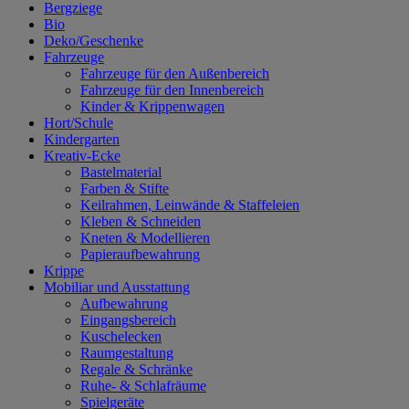
Bergziege
Bio
Deko/Geschenke
Fahrzeuge
Fahrzeuge für den Außenbereich
Fahrzeuge für den Innenbereich
Kinder & Krippenwagen
Hort/Schule
Kindergarten
Kreativ-Ecke
Bastelmaterial
Farben & Stifte
Keilrahmen, Leinwände & Staffeleien
Kleben & Schneiden
Kneten & Modellieren
Papieraufbewahrung
Krippe
Mobiliar und Ausstattung
Aufbewahrung
Eingangsbereich
Kuschelecken
Raumgestaltung
Regale & Schränke
Ruhe- & Schlafräume
Spielgeräte