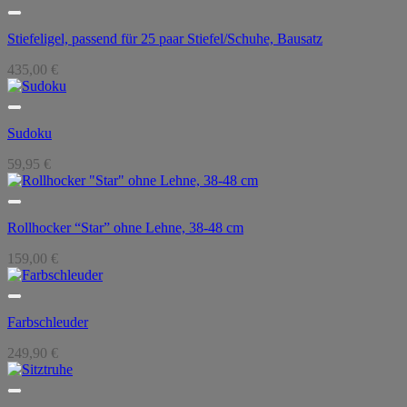
Stiefeligel, passend für 25 paar Stiefel/Schuhe, Bausatz
435,00
€
Sudoku
59,95
€
Rollhocker “Star” ohne Lehne, 38-48 cm
159,00
€
Farbschleuder
249,90
€