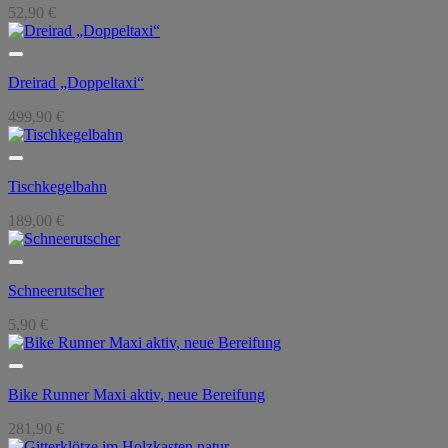
52,90
€
Dreirad „Doppeltaxi“
499,90
€
Tischkegelbahn
189,00
€
Schneerutscher
5,90
€
Bike Runner Maxi aktiv, neue Bereifung
281,90
€