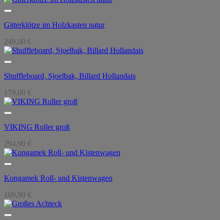
Gitterklötze im Holzkasten natur
249,00
€
Shuffleboard, Sjoelbak, Billard Hollandais
179,00
€
VIKING Roller groß
294,90
€
Kongamek Roll- und Kistenwagen
109,90
€