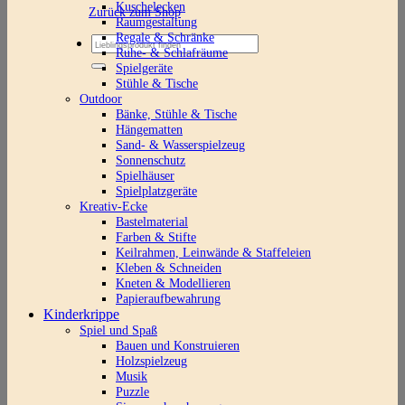
Kuschelecken
Zurück zum Shop
Raumgestaltung
Regale & Schränke
Suchen
Ruhe- & Schlafräume
nach:
Spielgeräte
Stühle & Tische
Outdoor
Bänke, Stühle & Tische
Hängematten
Sand- & Wasserspielzeug
Sonnenschutz
Spielhäuser
Spielplatzgeräte
Kreativ-Ecke
Bastelmaterial
Farben & Stifte
Keilrahmen, Leinwände & Staffeleien
Kleben & Schneiden
Kneten & Modellieren
Papieraufbewahrung
Kinderkrippe
Spiel und Spaß
Bauen und Konstruieren
Holzspielzeug
Musik
Puzzle