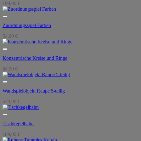
199,00
€
Zuordnungsspiel Farben
54,90
€
Konzentrische Kreise und Ringe
64,90
€
Wandspielobjekt Raupe 5-teilig
529,90
€
Tischkegelbahn
189,00
€