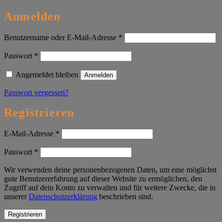
Anmelden
Erforderlich
Benutzername oder E-Mail-Adresse
*
Erforderlich
Passwort
*
Angemeldet bleiben
Anmelden
Passwort vergessen?
Registrieren
Erforderlich
E-Mail-Adresse
*
Erforderlich
Passwort
*
Wir verwenden deine personenbezogenen Daten, um eine möglichst
gute Benutzererfahrung auf dieser Website zu ermöglichen, den
Zugriff auf dein Konto zu verwalten und für weitere Zwecke, die in
unserer
Datenschutzerklärung
beschrieben sind.
Registrieren