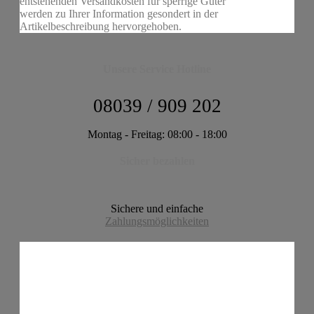
entstehenden Versandkosten für sperrige Güter
werden zu Ihrer Information gesondert in der
Artikelbeschreibung hervorgehoben.
Unsere Service Hotline
08039 / 909 202
Montag - Freitag: 08:00 - 18:00
Sicher bezahlen
Sichere und einfache
Zahlungsmöglichkeiten