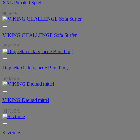
XXL Punakai Spiel
98,90
€
VIKING CHALLENGE Sofa Surfer
252,90
€
Doppeltaxi aktiv, neue Bereifung
548,90
€
VIKING Dreirad mittel
317,90
€
Sitztruhe