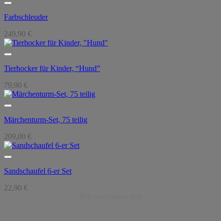
189,90 €
168,90 €.
Farbschleuder
249,90
€
Tierhocker für Kinder, “Hund”
79,90
€
Märchenturm-Set, 75 teilig
209,00
€
Sandschaufel 6-er Set
22,90
€
Wir versenden mit