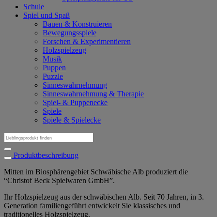
Schule
Spiel und Spaß
Bauen & Konstruieren
Bewegungsspiele
Forschen & Experimentieren
Holzspielzeug
Musik
Puppen
Puzzle
Sinneswahrnehmung
Sinneswahrnehmung & Therapie
Spiel- & Puppenecke
Spiele
Spiele & Spielecke
Suchen
nach:
Produktbeschreibung
Mitten im Biosphärengebiet Schwäbische Alb produziert die
“Christof Beck Spielwaren GmbH”.
Ihr Holzspielzeug aus der schwäbischen Alb. Seit 70 Jahren, in 3.
Generation familiengeführt entwickelt Sie klassisches und
traditionelles Holzspielzeug.