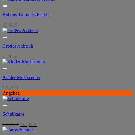
Rubens Tummies Kelvin
49,90
€
Großes Achteck
71,95
€
Kinder Musikcenter
129,90
€
Angebot!
Schubkarre
Ursprünglicher
Aktueller
189,90
€
168,90
€
Preis
Preis
war:
ist: