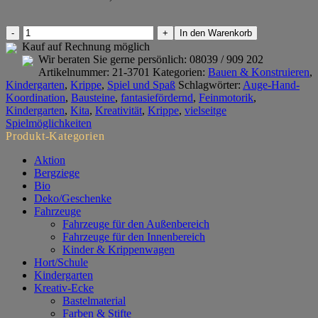
Fröbel-
In den Warenkorb
Bausteine
Kauf auf Rechnung möglich
Set
Wir beraten Sie gerne persönlich:
08039 / 909 202
Blau
Artikelnummer:
21-3701
Kategorien:
Bauen & Konstruieren
,
Grün
Kindergarten
,
Krippe
,
Spiel und Spaß
Schlagwörter:
Auge-Hand-
Menge
Koordination
,
Bausteine
,
fantasiefördernd
,
Feinmotorik
,
Kindergarten
,
Kita
,
Kreativität
,
Krippe
,
vielseitge
Spielmöglichkeiten
Produkt-Kategorien
Aktion
Bergziege
Bio
Deko/Geschenke
Fahrzeuge
Fahrzeuge für den Außenbereich
Fahrzeuge für den Innenbereich
Kinder & Krippenwagen
Hort/Schule
Kindergarten
Kreativ-Ecke
Bastelmaterial
Farben & Stifte