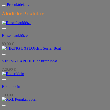
Produktdetails
Ähnliche Produkte
Riesenbauklötze
89,90
€
VIKING EXPLORER Surfer Boat
728,90
€
Roller klein
199,00
€