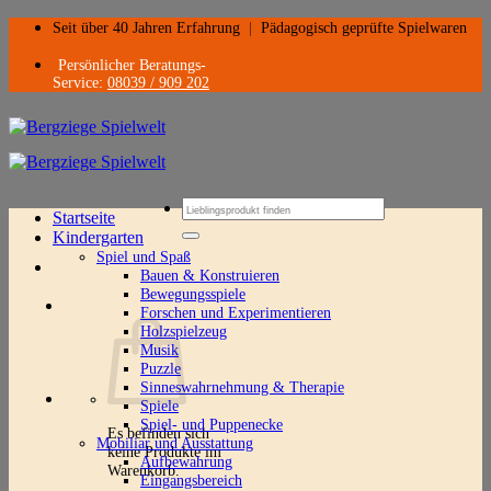
Zum
Seit über 40 Jahren Erfahrung
|
Pädagogisch geprüfte Spielwaren
Inhalt
springen
Persönlicher Beratungs-
Service:
08039 / 909 202
Suchen
Startseite
nach:
Kindergarten
Spiel und Spaß
Bauen & Konstruieren
Bewegungsspiele
Forschen und Experimentieren
Holzspielzeug
Musik
Puzzle
Sinneswahrnehmung & Therapie
Spiele
Spiel- und Puppenecke
Es befinden sich
Mobiliar und Ausstattung
keine Produkte im
Aufbewahrung
Warenkorb.
Eingangsbereich