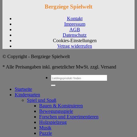
Bergziege Spielwelt
Kontakt
Impressum
AGB
Datenschutz
Cookies-Einstellungen
Vetrag widerrufen
© Copyright - Bergziege Spielwelt
* Alle Preisangaben inkl. gesetzlicher MwSt. zzgl. Versand
Suchen
nach:
Startseite
Kindergarten
Spiel und Spaß
Bauen & Konstruieren
Bewegungsspiele
Forschen und Experimentieren
Holzspielzeug
Musik
Puzzle