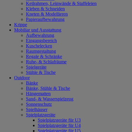
Keilrahmen, Leinwände & Staffeleien
Kleben & Schneiden
Kneten & Modellieren
Papieraufbewahrung
Krippe
Mobiliar und Ausstattung
Aufbewahrung
Eingangsbereich
Kuschelecken
Raumgestaltung
Regale & Schränke
Ruhe- & Schlafräume
Spielgeräte
Stühle & Tische
Outdoor
Bänke
Bänke, Stühle & Tische
Hängematten
Sand- & Wasserspielzeug
Sonnenschutz
Spielhäuser
Spielplatzgeräte
Spielplatzgeräte für U3
Spielplatzgeräte für U4
Spielplatzgeräte für U5