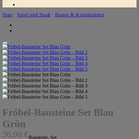
Start
/
Spiel und Spaß
/
Bauen & Konstruieren
Fröbel-Bausteine Set Blau
Grün
36,90
€
Bausteine, Set