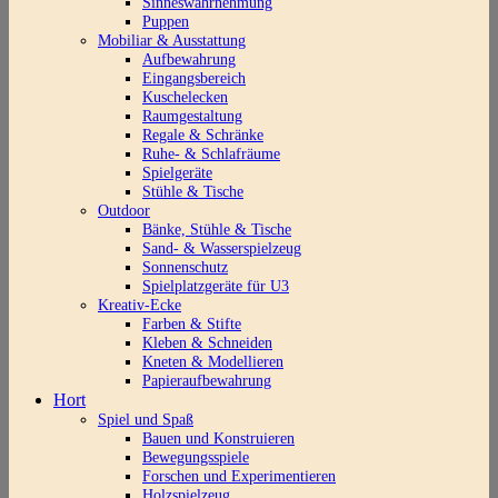
Sinneswahrnehmung
Puppen
Mobiliar & Ausstattung
Aufbewahrung
Eingangsbereich
Kuschelecken
Raumgestaltung
Regale & Schränke
Ruhe- & Schlafräume
Spielgeräte
Stühle & Tische
Outdoor
Bänke, Stühle & Tische
Sand- & Wasserspielzeug
Sonnenschutz
Spielplatzgeräte für U3
Kreativ-Ecke
Farben & Stifte
Kleben & Schneiden
Kneten & Modellieren
Papieraufbewahrung
Hort
Spiel und Spaß
Bauen und Konstruieren
Bewegungsspiele
Forschen und Experimentieren
Holzspielzeug