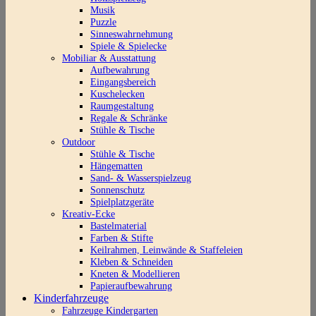
Musik
Puzzle
Sinneswahrnehmung
Spiele & Spielecke
Mobiliar & Ausstattung
Aufbewahrung
Eingangsbereich
Kuschelecken
Raumgestaltung
Regale & Schränke
Stühle & Tische
Outdoor
Stühle & Tische
Hängematten
Sand- & Wasserspielzeug
Sonnenschutz
Spielplatzgeräte
Kreativ-Ecke
Bastelmaterial
Farben & Stifte
Keilrahmen, Leinwände & Staffeleien
Kleben & Schneiden
Kneten & Modellieren
Papieraufbewahrung
Kinderfahrzeuge
Fahrzeuge Kindergarten