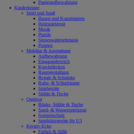
Papieraufbewahrung
Kinderkrippe
Spiel und Spaß
Bauen und Konstruieren
Holzspielzeug
Musik
Puzzle
Sinneswahrnehmung
Puppen
Mobiliar & Ausstattung
Aufbewahrung
Eingangsbereich
Kuschelecken
Raumgestaltung
Regale & Schränke
Ruhe- & Schlafräume
Spielgeräte
Stühle & Tische
Outdoor
Bänke, Stühle & Tische
Sand- & Wasserspielzeug
Sonnenschutz
Spielplatzgeräte für U3
Kreativ-Ecke
Farben & Stifte