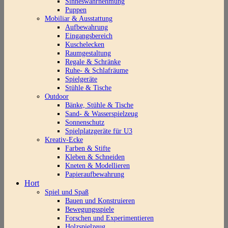
Sinneswahrnehmung
Puppen
Mobiliar & Ausstattung
Aufbewahrung
Eingangsbereich
Kuschelecken
Raumgestaltung
Regale & Schränke
Ruhe- & Schlafräume
Spielgeräte
Stühle & Tische
Outdoor
Bänke, Stühle & Tische
Sand- & Wasserspielzeug
Sonnenschutz
Spielplatzgeräte für U3
Kreativ-Ecke
Farben & Stifte
Kleben & Schneiden
Kneten & Modellieren
Papieraufbewahrung
Hort
Spiel und Spaß
Bauen und Konstruieren
Bewegungsspiele
Forschen und Experimentieren
Holzspielzeug