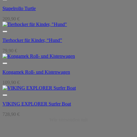
Stapelrollo Turtle
209,90
€
Tierhocker für Kinder, “Hund”
79,90
€
Kongamek Roll- und Kistenwagen
109,90
€
VIKING EXPLORER Surfer Boat
728,90
€
Wir versenden mit