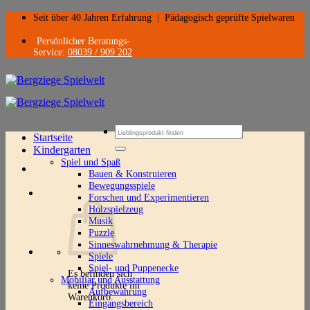
Zum
Seit über 40 Jahren Erfahrung
|
Pädagogisch geprüfte Spielwaren
Inhalt
springen
Persönlicher Beratungs-
Service:
08039 / 909 202
Suchen
Startseite
nach:
Kindergarten
Spiel und Spaß
Bauen & Konstruieren
Bewegungsspiele
Forschen und Experimentieren
Holzspielzeug
Musik
Puzzle
Sinneswahrnehmung & Therapie
Spiele
Spiel- und Puppenecke
Es befinden sich
Mobiliar und Ausstattung
keine Produkte im
Aufbewahrung
Warenkorb.
Eingangsbereich