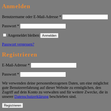
Anmelden
Erforderlich
Benutzername oder E-Mail-Adresse
*
Erforderlich
Passwort
*
Angemeldet bleiben
Anmelden
Passwort vergessen?
Registrieren
Erforderlich
E-Mail-Adresse
*
Erforderlich
Passwort
*
Wir verwenden deine personenbezogenen Daten, um eine möglichst
gute Benutzererfahrung auf dieser Website zu ermöglichen, den
Zugriff auf dein Konto zu verwalten und für weitere Zwecke, die in
unserer
Datenschutzerklärung
beschrieben sind.
Registrieren