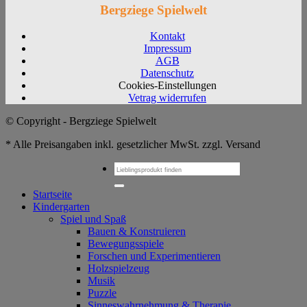
Bergziege Spielwelt
Kontakt
Impressum
AGB
Datenschutz
Cookies-Einstellungen
Vetrag widerrufen
© Copyright - Bergziege Spielwelt
* Alle Preisangaben inkl. gesetzlicher MwSt. zzgl. Versand
Suchen
nach:
Startseite
Kindergarten
Spiel und Spaß
Bauen & Konstruieren
Bewegungsspiele
Forschen und Experimentieren
Holzspielzeug
Musik
Puzzle
Sinneswahrnehmung & Therapie