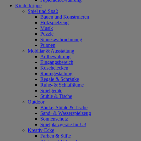
Kinderkrippe
Spiel und Spaß
Bauen und Konstruieren
Holzspielzeug
Musik
Puzzle
Sinneswahrnehmung
Puppen
Mobiliar & Ausstattung
Aufbewahrung
Eingangsbereich
Kuschelecken
Raumgestaltung
Regale & Schränke
Ruhe- & Schlafräume
Spielgeräte
Stühle & Tische
Outdoor
Bänke, Stühle & Tische
Sand- & Wasserspielzeug
Sonnenschutz
Spielplatzgeräte für U3
Kreativ-Ecke
Farben & Stifte