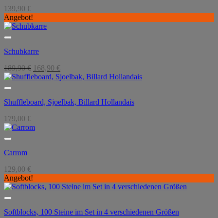
139,90
€
Angebot!
Schubkarre
Ursprünglicher
Aktueller
189,90
€
168,90
€
Preis
Preis
war:
ist:
189,90 €
168,90 €.
Shuffleboard, Sjoelbak, Billard Hollandais
179,00
€
Carrom
129,00
€
Angebot!
Softblocks, 100 Steine im Set in 4 verschiedenen Größen