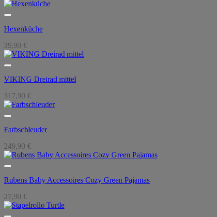
Hexenküche
39,90
€
VIKING Dreirad mittel
317,90
€
Farbschleuder
249,90
€
Rubens Baby Accessoires Cozy Green Pajamas
27,90
€