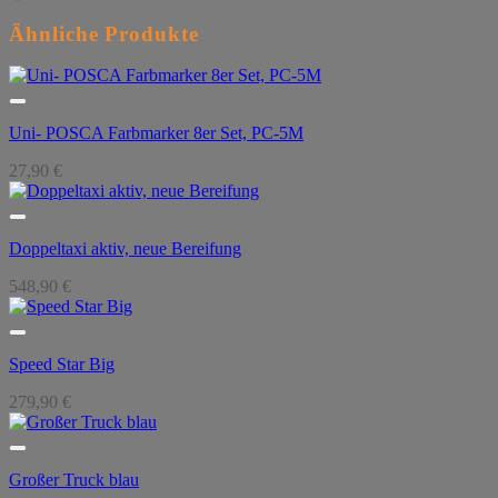
Ähnliche Produkte
Uni- POSCA Farbmarker 8er Set, PC-5M
27,90
€
Doppeltaxi aktiv, neue Bereifung
548,90
€
Speed Star Big
279,90
€
Großer Truck blau