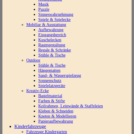
Musik
Puzzle
Sinneswahrnehmung
Spiele & Spielecke
Mobiliar & Ausstattung
Aufbewahrung
Eingangsbereich
Kuschelecken
Raumgestaltung
Regale & Schränke
Stühle & Tische
Outdoor
Stühle & Tische
Hängematten
Sand- & Wasserspielzeug
Sonnenschutz
Spielplatzgeräte
Kreativ-Ecke
Bastelmaterial
Farben & Stifte
Keilrahmen, Leinwände & Staffeleien
Kleben & Schneiden
Kneten & Modellieren
Papieraufbewahrung
Kinderfahrzeuge
Fahrzeuge Kindergarten