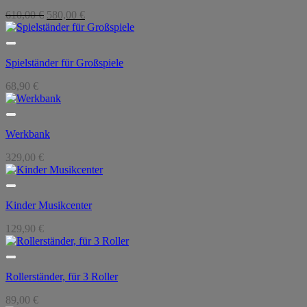
Ursprünglicher
Aktueller
610,00
€
580,00
€
Preis
Preis
war:
ist:
610,00 €
580,00 €.
Spielständer für Großspiele
68,90
€
Werkbank
329,00
€
Kinder Musikcenter
129,90
€
Rollerständer, für 3 Roller
89,00
€