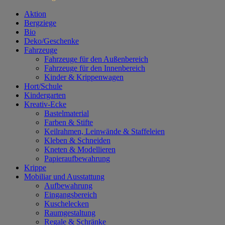
Aktion
Bergziege
Bio
Deko/Geschenke
Fahrzeuge
Fahrzeuge für den Außenbereich
Fahrzeuge für den Innenbereich
Kinder & Krippenwagen
Hort/Schule
Kindergarten
Kreativ-Ecke
Bastelmaterial
Farben & Stifte
Keilrahmen, Leinwände & Staffeleien
Kleben & Schneiden
Kneten & Modellieren
Papieraufbewahrung
Krippe
Mobiliar und Ausstattung
Aufbewahrung
Eingangsbereich
Kuschelecken
Raumgestaltung
Regale & Schränke