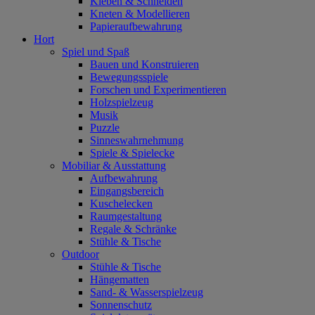
Kleben & Schneiden
Kneten & Modellieren
Papieraufbewahrung
Hort
Spiel und Spaß
Bauen und Konstruieren
Bewegungsspiele
Forschen und Experimentieren
Holzspielzeug
Musik
Puzzle
Sinneswahrnehmung
Spiele & Spielecke
Mobiliar & Ausstattung
Aufbewahrung
Eingangsbereich
Kuschelecken
Raumgestaltung
Regale & Schränke
Stühle & Tische
Outdoor
Stühle & Tische
Hängematten
Sand- & Wasserspielzeug
Sonnenschutz