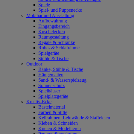
Spiele
Spiel- und Puppenecke
Mobiliar und Ausstattung
Aufbewahrung
Eingangsbereich
Kuschelecken
Raumgestaltung
Regale & Schränke
Ruhe- & Schlafräume
Spielgeräte
Stühle & Tische
Outdoor
Bänke, Stühle & Tische
Hängematten
Sand- & Wasserspielzeug
Sonnenschutz
Spielhäuser
Spielplatzgeräte
Kreativ-Ecke
Bastelmaterial
Farben & Stifte
Keilrahmen, Leinwände & Staffeleien
Kleben & Schneiden
Kneten & Modellieren
Papieraufbewahrung