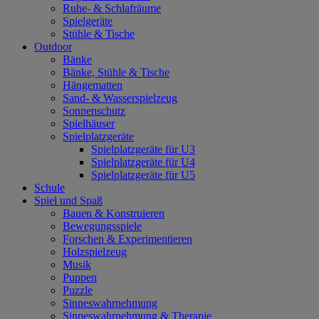
Ruhe- & Schlafräume
Spielgeräte
Stühle & Tische
Outdoor
Bänke
Bänke, Stühle & Tische
Hängematten
Sand- & Wasserspielzeug
Sonnenschutz
Spielhäuser
Spielplatzgeräte
Spielplatzgeräte für U3
Spielplatzgeräte für U4
Spielplatzgeräte für U5
Schule
Spiel und Spaß
Bauen & Konstruieren
Bewegungsspiele
Forschen & Experimentieren
Holzspielzeug
Musik
Puppen
Puzzle
Sinneswahrnehmung
Sinneswahrnehmung & Therapie