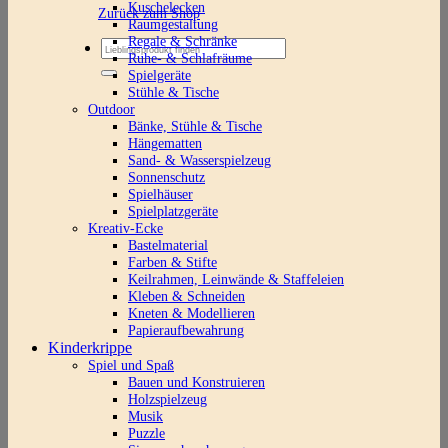
Kuschelecken
Zurück zum Shop
Raumgestaltung
Regale & Schränke
Suchen
Ruhe- & Schlafräume
nach:
Spielgeräte
Stühle & Tische
Outdoor
Bänke, Stühle & Tische
Hängematten
Sand- & Wasserspielzeug
Sonnenschutz
Spielhäuser
Spielplatzgeräte
Kreativ-Ecke
Bastelmaterial
Farben & Stifte
Keilrahmen, Leinwände & Staffeleien
Kleben & Schneiden
Kneten & Modellieren
Papieraufbewahrung
Kinderkrippe
Spiel und Spaß
Bauen und Konstruieren
Holzspielzeug
Musik
Puzzle