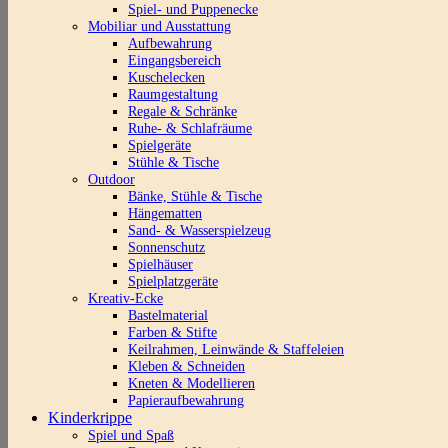
Spiel- und Puppenecke
Mobiliar und Ausstattung
Aufbewahrung
Eingangsbereich
Kuschelecken
Raumgestaltung
Regale & Schränke
Ruhe- & Schlafräume
Spielgeräte
Stühle & Tische
Outdoor
Bänke, Stühle & Tische
Hängematten
Sand- & Wasserspielzeug
Sonnenschutz
Spielhäuser
Spielplatzgeräte
Kreativ-Ecke
Bastelmaterial
Farben & Stifte
Keilrahmen, Leinwände & Staffeleien
Kleben & Schneiden
Kneten & Modellieren
Papieraufbewahrung
Kinderkrippe
Spiel und Spaß