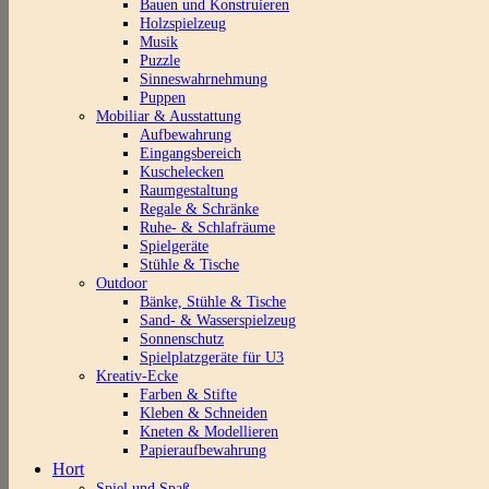
Bauen und Konstruieren
Holzspielzeug
Musik
Puzzle
Sinneswahrnehmung
Puppen
Mobiliar & Ausstattung
Aufbewahrung
Eingangsbereich
Kuschelecken
Raumgestaltung
Regale & Schränke
Ruhe- & Schlafräume
Spielgeräte
Stühle & Tische
Outdoor
Bänke, Stühle & Tische
Sand- & Wasserspielzeug
Sonnenschutz
Spielplatzgeräte für U3
Kreativ-Ecke
Farben & Stifte
Kleben & Schneiden
Kneten & Modellieren
Papieraufbewahrung
Hort
Spiel und Spaß