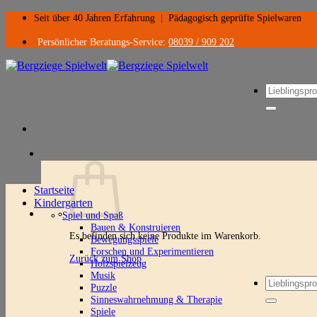
Zum
Seit über 40 Jahren Erfahrung
|
Pädagogisch geprüfte Spielwaren
Inhalt
springen
Persönlicher Beratungs-Service:
08039 / 909 202
Suchen
nach:
Startseite
Kindergarten
Spiel und Spaß
Bauen & Konstruieren
Es befinden sich keine Produkte im Warenkorb.
Bewegungsspiele
Forschen und Experimentieren
Zurück zum Shop
Holzspielzeug
Musik
Suchen
Puzzle
nach:
Sinneswahrnehmung & Therapie
Spiele