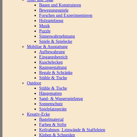
Bauen und Konstruieren
Bewegungsspiele
Forschen und Experimentieren
Holzspielzeug
Musik
Puzzle
Sinneswahrnehmung
Spiele & Spielecke
Mobiliar & Ausstattung
Aufbewahrung
Eingangsbereich
Kuschelecken
Raumgestaltung
Regale & Schränke
Stühle & Tische
Outdoor
Stühle & Tische
Hängematten
Sand- & Wasserspielzeug
Sonnenschutz
Spielplatzgeräte
Kreativ-Ecke
Bastelmaterial
Farben & Stifte
Keilrahmen, Leinwände & Staffeleien
Kleben & Schneiden