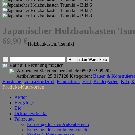
Japanischer Holzbaukasten Tsu
69,90
€
Holzbaukasten, Tsumiki
Japanischer
In den Warenkorb
Holzbaukasten
Kauf auf Rechnung möglich
Tsumiki
Wir beraten Sie gerne persönlich:
08039 / 909 202
Menge
Artikelnummer:
25-317128
Kategorien:
Bauen & Konstruiere
Bausteine
,
fantasiefördernd
,
Feinmotorik
,
Hort
,
Kindergarten
,
Kita
,
K
Produkt-Kategorien
Aktion
Bergziege
Bio
Deko/Geschenke
Fahrzeuge
Fahrzeuge für den Außenbereich
Fahrzeuge für den Innenbereich