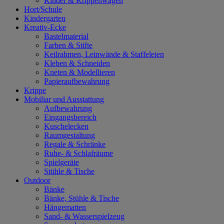
Kinder & Krippenwagen
Hort/Schule
Kindergarten
Kreativ-Ecke
Bastelmaterial
Farben & Stifte
Keilrahmen, Leinwände & Staffeleien
Kleben & Schneiden
Kneten & Modellieren
Papieraufbewahrung
Krippe
Mobiliar und Ausstattung
Aufbewahrung
Eingangsbereich
Kuschelecken
Raumgestaltung
Regale & Schränke
Ruhe- & Schlafräume
Spielgeräte
Stühle & Tische
Outdoor
Bänke
Bänke, Stühle & Tische
Hängematten
Sand- & Wasserspielzeug