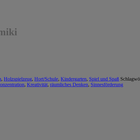
miki
n
,
Holzspielzeug
,
Hort/Schule
,
Kindergarten
,
Spiel und Spaß
Schlagwör
onzentration
,
Kreativität
,
räumliches Denken
,
Sinnesförderung